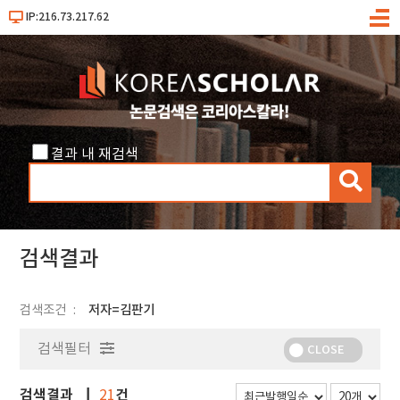
IP:216.73.217.62
메
뉴
결과 내 재검색
검
색
검색결과
검색조건
저자=김판기
검색필터
CLOSE
검색결과
건
21