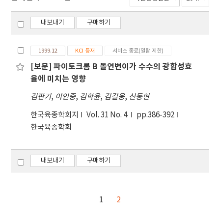
내보내기
구매하기
1999.12
KCI 등재
서비스 종료(열람 제한)
[보문] 파이토크롬 B 돌연변이가 수수의 광합성효
율에 미치는 영향
김판기
,
이인중
,
김학윤
,
김길웅
,
신동현
한국육종학회지
Vol. 31 No. 4
pp.386-392
한국육종학회
내보내기
구매하기
1
2