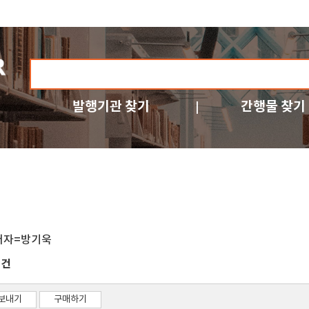
발행기관 찾기
간행물 찾기
저자=방기욱
건
1
보내기
구매하기