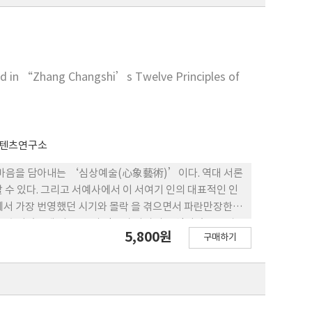
led in “Zhang Changshi’s Twelve Principles of
콘텐츠연구소
 마음을 담아내는 ‘심상예술(心象藝術)’이다. 역대 서론
 수 있다. 그리고 서예사에서 이 서여기 인의 대표적인 인
역사에서 가장 번영했던 시기와 몰락 을 겪으면서 파란만장한
 표출되었는데 이는 그 의 인품과 사상의 반영이었음을 알
5,800원
구매하기
(陰柔美)로부터 벗어나 유가적인 양강미(陽剛美)로 전환되
 집 대성자이다. 이러한 안진경의 서예미학 사상의 기저를
 創新)과 근골웅미(筋骨雄媚)의 미학이 그 실체임을
가 서예 속에서 추구한 것은 인간 본연의 순수한 본성으로
였다. 중국서예사에서 왕희지를 ‘서성(書聖)’이라 하 고