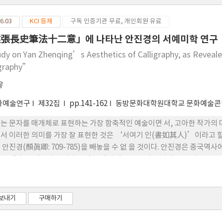
6.03
KCI 등재
구독 인증기관 무료, 개인회원 유료
張長史筆法十二意」에 나타난 안진경의 서예미학 연구
udy on Yan Zhenqing’s Aesthetics of Calligraphy, as Revea
igraphy”
욱
와예술연구
제32집
pp.141-162
동방문화대학원대학교 문화예술
는 문자를 매개체로 표현하는 가장 함축적인 예술이면 서, 고아한 작가의
서 이러한 의미를 가장 잘 표현한 것은 ‘서여기 인(書如其人)’이라고 할
 안진경(顏眞卿: 709-785)을 빼놓을 수 없 을 것이다. 안진경은 중국
 보냈다. 안진경의 충의와 강직한 삶의 태도는 그의 글씨에 굳센 기운으로
있었다. 안진경이 활약 한 당대(唐代)의 서예는 종래의 도가적인 음유미
시기이다. 안진경 은 양강미를 서예사에서 최고의 의경으로 승화시킨 서예의
장장 사필법십이의(述張長史筆法十二意)」의 분석을 통해 법고창신(法古
보내기
구매하기
수 있었다. 안진경은 기존 왕희지 중심의 서예를 일신시켰을 뿐만 아니라 그
터 나오는 강직한 인간미의 실현으로 그 독창성을 끊임없이 추 구한 서예가