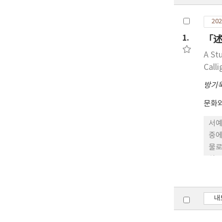
202
1.
「述
A St
Call
방기
문화
서예
중에
물로
삶을
수 
는 
「술
내
알 
부 