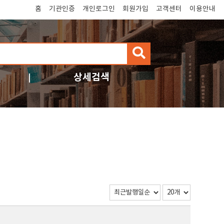
홈
기관인증
개인로그인
회원가입
고객센터
이용안내
검
색
상세검색