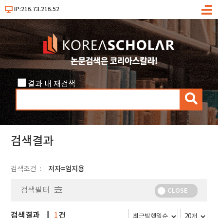
IP:216.73.216.52
메
뉴
결과 내 재검색
검
색
검색결과
검색조건
저자=엄지용
검색필터
CLOSE
검색결과
건
1