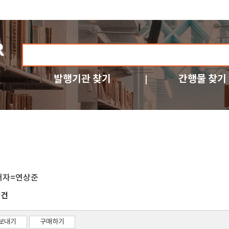
발행기관 찾기
간행물 찾기
저자=연상준
건
1
보내기
구매하기