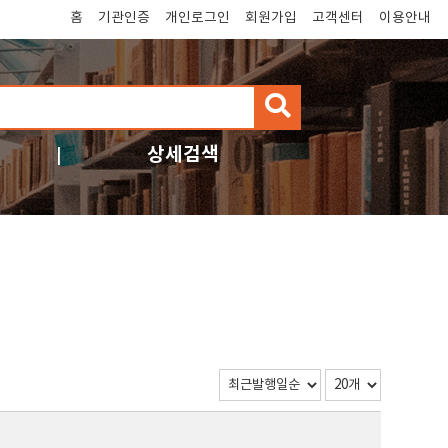
홈
기관인증
개인로그인
회원가입
고객센터
이용안내
검
색
상세검색