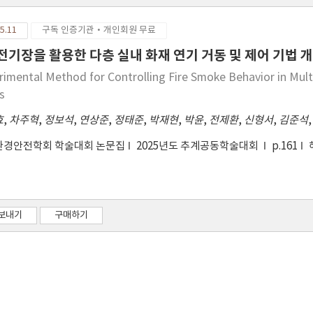
5.11
구독 인증기관·개인회원 무료
 전기장을 활용한 다층 실내 화재 연기 거동 및 제어 기법 
rimental Method for Controlling Fire Smoke Behavior in Mult
ds
효
,
차주혁
,
정보석
,
연상준
,
정태준
,
박재현
,
박윤
,
전제환
,
신형서
,
김준석
환경안전학회 학술대회 논문집
2025년도 추계공동학술대회
p.161
보내기
구매하기