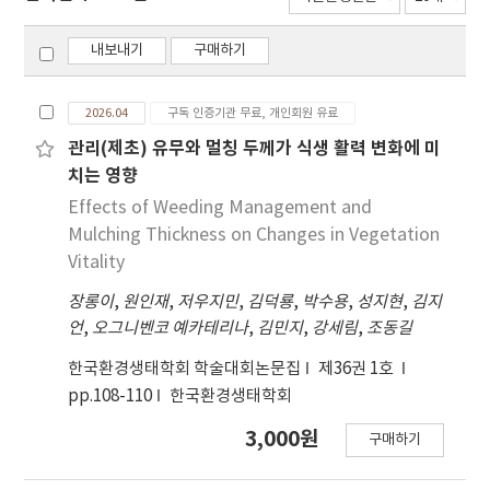
내보내기
구매하기
2026.04
구독 인증기관 무료, 개인회원 유료
관리(제초) 유무와 멀칭 두께가 식생 활력 변화에 미
치는 영향
Effects of Weeding Management and
Mulching Thickness on Changes in Vegetation
Vitality
장롱이
,
원인재
,
저우지민
,
김덕룡
,
박수용
,
성지현
,
김지
언
,
오그니벤코 예카테리나
,
김민지
,
강세림
,
조동길
한국환경생태학회 학술대회논문집
제36권 1호
pp.108-110
한국환경생태학회
3,000원
구매하기