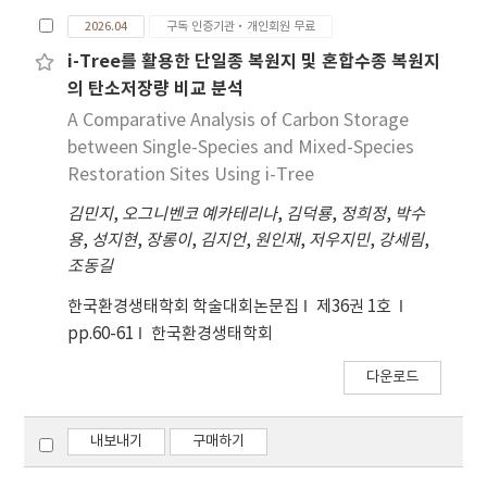
2026.04
구독 인증기관·개인회원 무료
i-Tree를 활용한 단일종 복원지 및 혼합수종 복원지
의 탄소저장량 비교 분석
A Comparative Analysis of Carbon Storage
between Single-Species and Mixed-Species
Restoration Sites Using i-Tree
김민지
,
오그니벤코 예카테리나
,
김덕룡
,
정희정
,
박수
용
,
성지현
,
장롱이
,
김지언
,
원인재
,
저우지민
,
강세림
,
조동길
한국환경생태학회 학술대회논문집
제36권 1호
pp.60-61
한국환경생태학회
다운로드
내보내기
구매하기