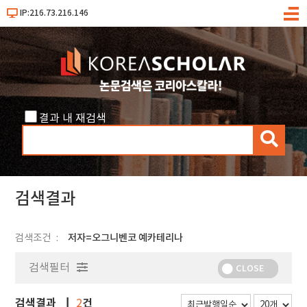
IP:216.73.216.146
메
뉴
결과 내 재검색
검
색
검색결과
검색조건
저자=오그니벤코 예카테리나
검색필터
CLOSE
검색결과
건
2