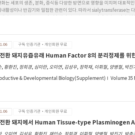
적으로(p<0.05) 가장 높은 발달률을 보였다. 따라서 전사인자의 도입과
변화는 세포의 생존, 분화, 증식등 다양한 방면으로 영향을 미치며 대표적인 당단
률 향상에 영향을 주는 것으로 나타남에 따라, 앞으로 다양한 억제제와 처
체내활성이나 반감기와 밀접한 관련이 있다. 따라서 sialytransferase
유도할 필요가 있다.
에서는 당사슬 관련 연구가 미흡하며 관련 효소들도 아직까지 그 염기서열이
연구에서는 기존에 클로닝 된 ST6Gal1을 돼지유래 세포주 PK-15세포 를
을 각 조직별로 비교분 석하였다. N-terminal 구역에 Flag-tagging된 pig
15 cell에 trasfection하였다. Rea-time PCR과 Western blot을 
1.06
구독 인증기관·개인회원 무료
지하는 Sambucus nigra agglutinin (SNA)을 사용하여 immunofluor
ST6Gal1-transfected cell에서 α2-6 sialic acid의 증가를 간접적으
전환 돼지유즙유래 Human Factor 8의 분리정제를 
 일종인 fibronectin에 대한 부착력이 증가함을 알 수 있었다. 이는 PK-15 ce
순
,
황환진
,
정희경
,
심미란
,
오미연
,
김성우
,
정학재
,
이휘철
,
양병철
,
박진
id 함량의 증가와 연관이 있는 것으로 생각되어 진다. 조직별 발현량 분석
man, mouse 등의 다른 종들에서의 결과와도 일치 한다. 또한, 자돈(5일
oductive & Developmental Biology(Supplement)
Volume 35
 높게 관찰되었다.
1.06
구독 인증기관·개인회원 무료
환 돼지에서 Human Tissue-type Plasminogen Ac
란
,
오미연
,
김성우
,
황환진
,
채인순
,
정희경
,
이휘철
,
양병철
,
박진기
,
박춘