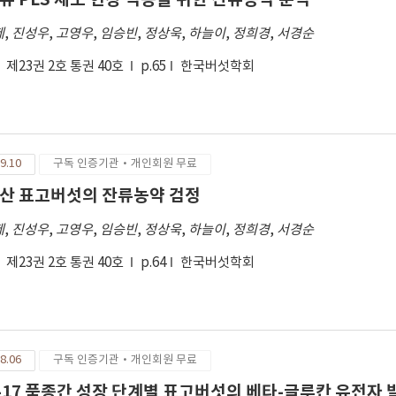
발효 율무열수추출물은 기능성식품 원료와 식품 첨가물, 화장품 산업에 이
제
,
진성우
,
고영우
,
임승빈
,
정상욱
,
하늘이
,
정희경
,
서경순
제23권 2호 통권 40호
p.65
한국버섯학회
9.10
구독 인증기관·개인회원 무료
산 표고버섯의 잔류농약 검정
제
,
진성우
,
고영우
,
임승빈
,
정상욱
,
하늘이
,
정희경
,
서경순
제23권 2호 통권 40호
p.64
한국버섯학회
8.06
구독 인증기관·개인회원 무료
-17 품종간 성장 단계별 표고버섯의 베타-글루칸 유전자 