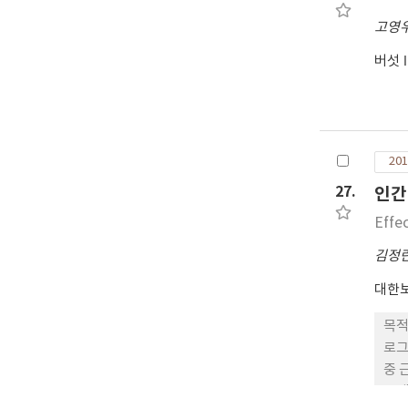
고영
버섯
201
27.
인간
Effe
김정
대한
목적
로그
중 
그램