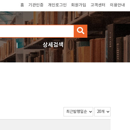
홈
기관인증
개인로그인
회원가입
고객센터
이용안내
검
색
상세검색