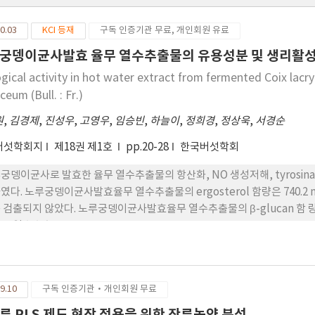
0.03
KCI 등재
구독 인증기관 무료, 개인회원 유료
궁뎅이균사발효 율무 열수추출물의 유용성분 및 생리활
ogical activity in hot water extract from fermented Coix lacr
ceum (Bull. : Fr.)
원
,
김경제
,
진성우
,
고영우
,
임승빈
,
하늘이
,
정희경
,
정상욱
,
서경순
버섯학회지
제18권 제1호
pp.20-28
한국버섯학회
궁뎅이균사로 발효한 율무 열수추출물의 항산화, NO 생성저해, tyrosinas
였다. 노루궁뎅이균사발효율무 열수추출물의 ergosterol 함량은 740
 검출되지 않았다. 노루궁뎅이균사발효율무 열수추출물의 β-glucan 함 량은
무 열수추출물은 100%, 104.1%, 107.2%, 105.3%, 102.1%, 10
궁뎅이균사발효율무 열수추출물의 세포생존율이 더 높게 나타났다. B16F10 
율무 열수추출물 은 8.9 μM의 NO 생성율을 보여, 율무 추출물(10.6 uM)
, 100, 200, 300 및 500 mg/mL 모든 농도에서 율무 열수추출물보다
9.10
구독 인증기관·개인회원 무료
melanin 생성을 억제함을 확인 할 수 있었다. 노루궁뎅이균사발효에 따른 DPPH
이 균사발효 율무열수추출물이 율무 열수추출물보다 항산화 효과가 높음을
류 PLS 제도 현장 적용을 위한 잔류농약 분석