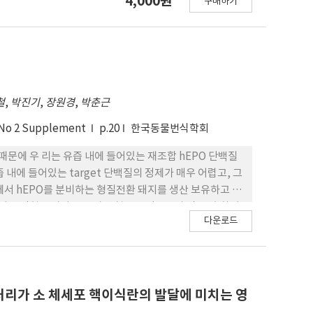
4,000원
구매하기
이 통증 감소를 보고한 신체부위는 어깨와 목이었다. 그리고
 통증 감소간의 유의한 상관관계(p<.05)가 있었다. 결론
사무직 근로자의 통증 감소에 영향을 주는 것으로 나타났다.
관리를 할 수 있도록 해야 할 것이다.
철
,
박진기
,
장원경
,
박춘근
 No 2 Supplement
p.20
한국동물번식학회
때문에 우 리는 유즙 내에 들어있는 재조합 hEPO 단백질
내에 들어있는 target 단백질의 정제가 매우 어렵고, 그
선에서 hEPO를 분비하는 형질전환 돼지를 생산 보유하고 있
기되는 적혈구 과다증 그리고 혈소판 감소증과 같 은 순환기
다운로드
정상 적인 기능을 방해하며 형질전환 돼지의 갑작스런 죽음
한 방법이 필요하다. 현재 연구에서, 우리는 외인성 hEPO를
 위한 alternative choice로서 형질전환 돼지 유
와 4마리와 대조군으로 일반돼지(랜드레이스)를 국립축 산과학
 환기 조직(유선, 신장, 폐, 비장)을 계대 배양 후
리가 소 체세포 핵이식란의 발달에 미치는 영
학 염색법을 통해서 hEPO 형질전환돼지 순환 장기조직에서