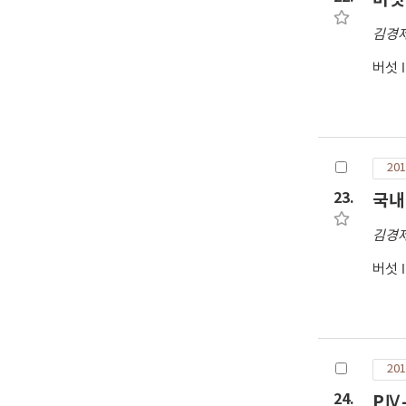
균사
김경
버섯
201
23.
국내
김경
버섯
201
24.
PⅣ