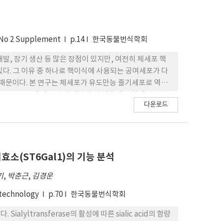
PO의 발현 이 확인되었으나, hEPO 발현 양상이 모든 형
분석법에서는 형질전환돼지 유래 세포의 배양 시 hEPO가
식률과 증식 속도는 신장 세포에서는 빠른 증식을 나타낸
 No 2 Supplement
p.14
한국동물번식학회
 증식과 세포의 생존성을 분석하기 위하여 Apoptosis를
의 세포와 일반돼 지의 세포 사이에 유의적 차이는 발견하지
발, 장기 생산 등 많은 장점이 있지만, 여전히 체세포 핵
질을 이용하고자 할 경우, 목적으로 하는 세포 뿐 만 아니
다. 그 이유 중 하나로 핵이식에 사용되는 공여세포가 다
.
때문이다. 본 연구는 체세포가 유도만능 줄기세포로 역분
-Myc, OKS-M)의 도입과 더불어, 후생학적 변형에 관련된
다운로드
r (2i)가 복제 수정란에 미치는
 c-Myc을 도입하였고, 배양 시간이 흐름에 따라 세포크기가
PCR을 통하여 8개의 콜로니 중 4개의 콜 로니에서 외인성 유전자를
억제제인 trichostatin A (20 nM), DNA
분화 경로 억제제인 GSK-3 (3 μM) and MEK (1 μM)
효소(ST6Gal1)의 기능 분석
다. H3K9/K14의 acetylation 상태는 큰 차이를
기
,
박춘근
,
김경운
8.98%, OKS-M 처리군이 82.0±4.97%, OKS-M을 도
74.2±2.90%로 OKS-M과 TSA를 함께 처리하였을 때 가장 높은
otechnology
p.70
한국동물번식학회
.79%, OKS-M 처리군이 12.6±6.54%, OKS-M을 도
9, 9.5±1.53%로 OKS-M과 5- aza 를 함께 처리하였을 때
lyltransferase의 활성에 따른 sialic acid의 함량