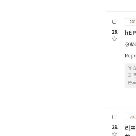
깨,
근골
: 
201
따라
28.
hE
정학
Repr
유즙
을 
순도
다.
의 
을 
발현
201
래 
원 
29.
리프
hE