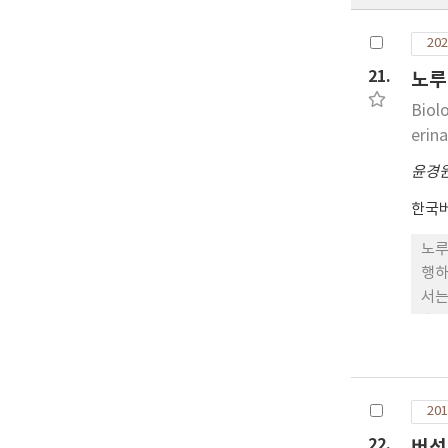
202
21.
노루
Biol
erina
윤경
한국
노루
행하
서는
효율
노루
발효
50
201
및 
궁뎅
22.
버섯