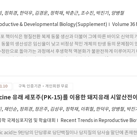
되는 hEPO의 발현 양상을 분석한 결과로서 유선, 신장 및 폐 조직에서 hE
환동물 조직에서 발현되는 경향을 보이지 는 않았다. 한편, 세포면역화학 
희
,
정희경
,
한덕우
,
김경운
,
정학재
,
박춘근
,
조수진
,
박진기
,
양병철
되고 있는 양상을 확인하였다. 또한, 형질전환 돼지와 일반돼지의 세포 증
oductive & Developmental Biology(Supplement)
Volume 36
, 폐와 비장 세포에서는 느린 증식률이 확 인되었다. 배양 후 지속적인 세포
NEL과 Annexin V를 이용한 방법으로 조사한 결과, 형질전환돼지 유래
포 핵이식은 형질전환 복제 동물 생산과 더불어 그에 따른 바이오 신약의 개
다. 이들의 결과들로서 본 연구에서는 형질 전환돼지를 생산하여 유용 단백
 동물의 생산성은 임신율이 낮고 비정상 적인 개체의 탄생 등의 문제점이 있
형질전환가축 유래의 다양한 세포를 이용 할 수 있는 가능성을 시사하고 있다
수정란으로 돌아가는 과정에서 후생학적 역분화가 불완전하게 이루어지기 
는 과정에서 사용되는 리프로그래밍 전 사인자 (Oct4, Klf4, Sox2와 c
 trichostatin A(TSA), 5-aza-20-deoxycytidine(5-aza), GSK-3 inhibitor와 MEK inhibito
에 대해서 연구하였다. 젖소 귀 세포에 전사인자 Oct4, Klf4, Sox2와
짐 (11.72± 3.39, 8.42±4.95, p<0.05)을 볼 수 있었으며, RT-
1.10
구독 인증기관·개인회원 무료
하였다. 리프로그래밍에 관련된 내인성 유전자의 활성을 증 가시키기 위하여 HDAC 
hyltransferase 억제제인 5-aza-20-deoxycytidine (10 μM), 줄기세포 
rcine 유래 세포주(PK-15)를 이용한 돼지유래 시알산전이
처리하였다. 4개 중 1개의 콜로니에서 내인성 유전자의 활성이 증가됨을 발견하였 
진
,
채인순
,
정희경
,
정은주
,
김성우
,
정학재
,
이휘철
,
한덕우
,
양병철
,
박진
지 않았다. 그러나 체세포 핵이식의 분 할률에서는 somatic cells이 85.9±
 체세포에 TSA, 5-aza, 2i 처리군이 각각 88.4±7.89, 75.3±8.10, 
학 국제심포지엄 및 학술대회
Recent Trends in Reproductive Bi
률을 보였고, 배반포와 상실배기 까지의 발달률 은 somatic cells이 9.6±3
체세포에 TSA, 5-aza, 2i를 처리하였을 때 각각 11.1±6.87, 20.1±5.8
alic acid는 9탄당의 단당류로 당단백질이나 당지질의 당사슬 말단에 존재한다. Sia