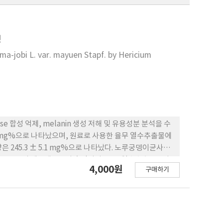
성
yma-jobi L. var. mayuen Stapf. by Hericium
e 합성 억제, melanin 생성 저해 및 유용성분 분석을 수
.2 mg%으로 나타났으며, 원료로 사용한 율무 열수추출물에
 245.3 ± 5.1 mg%으로 나타났다. 노루궁뎅이균사발
1.3%, 100.4%의 세포생존율이 측정되어, 율무 열수추출물보다
4,000원
구매하기
cell 500 ug/mL 농도로 처리했을 때, 노루궁뎅이균사
 의 NO생성율 보다 낮은 NO 생성율을 나타내었다. 10, 30,
 노루궁뎅이균사발효율무 열수추출물이 유의적으로 tyrosinase
 radical 및 ABTS radical 소거활성 측정결과 노루
 확인하였다. 따라서 추가적인 연구를 통해 노루궁뎅이