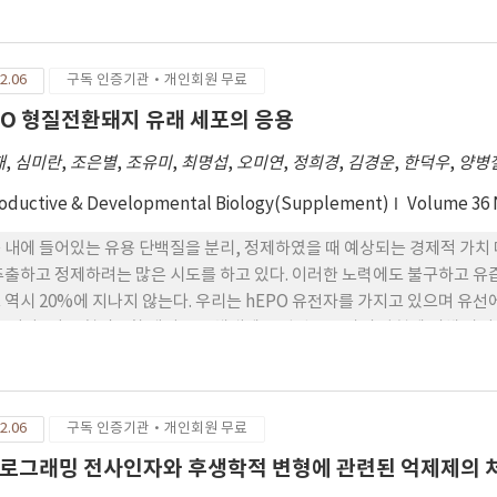
 목, 팔/팔꿈치, 손/손목 부위에 통증이 감소하였고, 가장 많은 대상자들
격계 통증 감소를 위한 스트레칭으로 구성된 체조를 실시한 1일 평균 횟수와
포괄적인 인간공학 프로그램(업무환경 개선, 자세 및 운동 교육 등) 제공이 
2.06
구독 인증기관·개인회원 무료
서 지속적인 프로그램 제공을 통해 근로자 본인의 건강 유지와 증진에 대한 
PO 형질전환돼지 유래 세포의 응용
재
,
심미란
,
조은별
,
조유미
,
최명섭
,
오미연
,
정희경
,
김경운
,
한덕우
,
양병
oductive & Developmental Biology(Supplement)
Volume 36
 내에 들어있는 유용 단백질을 분리, 정제하였을 때 예상되는 경제적 가치 
추출하고 정제하려는 많은 시도를 하고 있다. 이러한 노력에도 불구하고 유즙 
 역시 20%에 지나지 않는다. 우리는 hEPO 유전자를 가지고 있으며 유
 그러나, 이들 형질전환 돼지들은 체내에 도입된 유전자의 발현에 의해 야
문제가 유발되고 있다. 명백하게, 이러한 종류의 혈액학적 변화는 장기의 
초래한다. 그러므로, 앞서 언급한 문제점들을 해결하기 위한 alternative
하는 돼지에서 비정상의 생리학적 증후에 관해서 실험하였으며 hEPO를 생산 하기
2.06
구독 인증기관·개인회원 무료
세포의 배양 system을 제안하였다. 5마리의 F6 hEPO 형질전환 돼지
동물바이오공학과에서 사육 도축하고 순환 장기를 채취하였다. 형질전환 돼지 순
로그래밍 전사인자와 후생학적 변형에 관련된 억제제의 처
PO mRNA의 발현을 RT-PCR 방법으로 분석하였다. 또한, 면역조직화