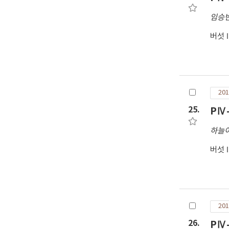
임승
버섯
201
25.
PⅣ
하늘
버섯
201
26.
PⅣ