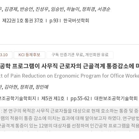
우
,
김경제
,
반승언
,
진성우
,
임승빈
,
하늘이
,
정희경
,
서경순
제22권 1호 통권 37호
p.93
한국버섯학회
3.10
KCI 등재후보
구독 인증기관 무료, 개인회원 유료
공학 프로그램이 사무직 근로자의 근골격계 통증감소에 
ct of Pain Reduction on Ergonomic Program for Office Worke
란
,
김아현
,
정희경
,
정민예
보조공학기술학회지
제5권 제1호
pp.55-62
대한보조공학기술학회
 : 본 연구의 목적은 사무직 근로자들을 대상으로 현재 호소하는 통증 및
램의 적용이 통증 감소에 미치는 효과에 대해 알아보고자 하였다. 연구방법 
근골격계 통증이 있는 12명의 대상자를 선정하여 인간공학 프로그램을 적
 적용 전과 후에 증상 조사(Symptoms Survey)를 이용하여 통증 정도