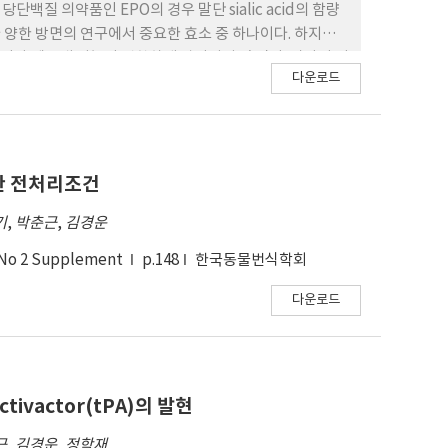
 후생학적 변형과 관련된 억제제의 처리는 소 복제 수정란의
백질 의약품인 EPO의 경우 말단 sialic acid의 함량
리조건에 따 라 복제수정란의 향상을 위한 최적화된 방법
는 다 양한 방면의 연구에서 중요한 효소 중 하나이다. 하지만
나 세포내 기능이 명확하게 알려지지 않 았다. 따라서 이
다운로드
 이용하여 세포내 기능을 분석하였고, ST6Gal1 단백질의
 ST6Gal1을 pcDNA3.1(+) vector에 cloning하여
이용해 효소의 발현을 확인한 후, α2-6 sialic acid를 특이적으
esescence microscopy analysis를 수행하였다. 그 결
로 확인할 수 있었다. 또 한, adhesion assay를 통해 ECM 기
위한 전처리조건
ll의 β-integrin에 존재하는 당사슬의 α2-6 sialic
기
,
박춘근
,
김경운
을 통해서는 간에서 특이 적으로 높은 발현을 보였으며 이는
)보다는 성돈(24개월령)에서 ST6Gal1의 발현량이 전체적
 No 2 Supplement
p.148
한국동물번식학회
다운로드
tivactor(tPA)의 발현
근
,
김경운
,
정학재