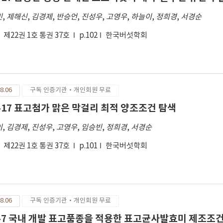
빈
,
제해신
,
김경제
,
반승언
,
진성우
,
고영우
,
하늘이
,
정희경
,
서경순
제22권 1호 통권 37호
p.102
한국버섯학회
8.06
구독 인증기관·개인회원 무료
-17 표고첨가 맑은 막걸리 최적 양조조건 탐색
이
,
김경제
,
진성우
,
고영우
,
임승빈
,
정희경
,
서경순
제22권 1호 통권 37호
p.101
한국버섯학회
8.06
구독 인증기관·개인회원 무료
-7 국내 개발 표고품종을 적용한 표고균사발효미 제조조건