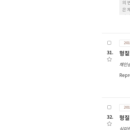
유의
의 
발달
은 
을 
돼지
번 
발현량
PK-
201
로 인
과, 
31.
형짙
질의
채인
ac
hu
Repr
으로
201
32.
형질전
심미