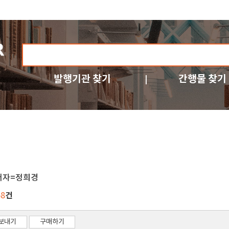
발행기관 찾기
간행물 찾기
저자=정희경
건
68
보내기
구매하기