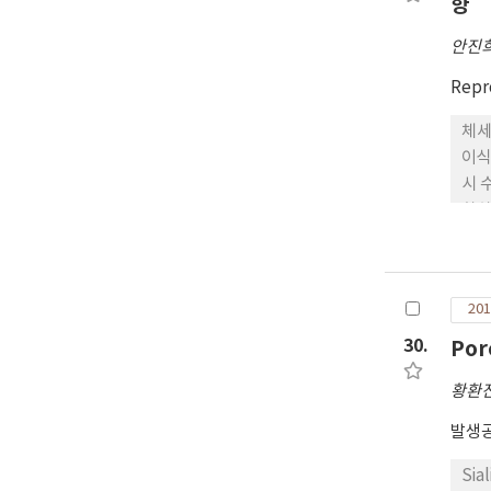
향
발현
질전
안진
발현
Repr
반면
TU
체세
못했
이식
라 
시 
화하
억 제제
영향
작아
201
발견
met
30.
Po
를 
황환
보이
입한
발생공
분할
입한 
Si