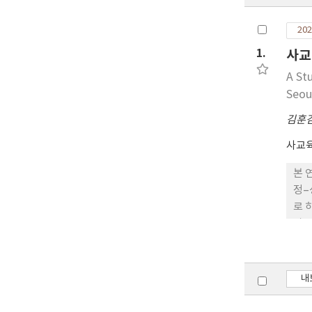
202
1.
사교
A St
Seou
김훈
사교
본 
정–
로 
과를
학원
PR
권한
내
쳤으
반임