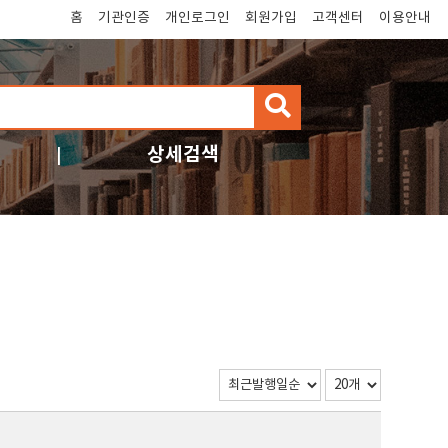
홈
기관인증
개인로그인
회원가입
고객센터
이용안내
검
색
상세검색