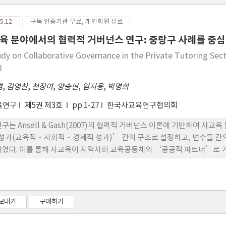
5.12
구독 인증기관 무료, 개인회원 유료
육 분야에서의 협력적 거버넌스 연구: 중랑구 사례를 중
udy on Collaborative Governance in the Private Tutoring Sec
l
겸
,
김영찬
,
천장여
,
양승현
,
엄지용
,
박명희
육연구
제5권 제3호
pp.1-27
한국사교육연구협의회
연구는 Ansell & Gash(2007)의 협력적 거버넌스 이론에 기반하여 
성과(교육적·사회적·경제적 성과)’ 간의 구조로 설정하고, 변수들 간의
하였다. 이를 통해 사교육이 지역사회 교육공동체의 ‘공공적 파트너’로
 제고시킬 수 있는 방향을 모색해보고자 하였다. 이를 위해 중랑구에서 
·지역아동센터·중랑구청 직원등 201명으로부터 자료를 수집하였으며, IBM SPSS
OCESS Macro v5.0의 Model 4를 활용하여 병렬 다중매개효과 분석
의 대칭·참여유인·참여제약)은 협력적 과정(의사소통, 신뢰구축, 과 정에
보내기
구매하기
며 특히 신뢰수준과 권한의 대칭은 모든 협력요인에 가 장 강한 정(+)적 효과(β=
이 나타냈다. 둘째, 협력적 과정은 초기 조건과 교육적·사회적·경제적 성과 