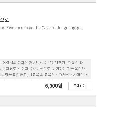
심으로
tor: Evidence from the Case of Jungnang-gu,
사교육 분야에서의 협력적 거버넌스를 ‘초기조건 –협력적 과
 인과경로 및 성과를 실증적으로 규 명하는 것을 목적으
 기능함을 확인하고, 사교육 의 교육적·경제적·사회적 성
이루어지고 있는 협력적 거버넌스의 이해관계자인 학부모·
6,600원
구매하기
 Statistics 26.0과 Hayes(2024)의
을 수행하였 다. 주요 연구결과로는 첫째, 초기조건(신뢰수준·
 대한 헌신, 공유된 이해, 중간성과)에 유의한 영향을 미
 .405∼.476, p<.001)를 보이며 협력 발생의 핵심 기
간에 완전매개(full mediation)효과가 있는 것으로