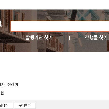
발행기관 찾기
간행물 찾기
저자=천장여
건
1
보내기
구매하기