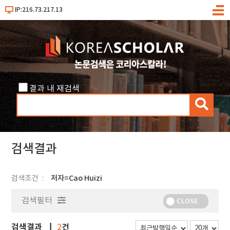
IP:216.73.217.13
메
뉴
결과 내 재검색
검
색
검색결과
검색조건
저자=Cao Huizi
검색필터
CLOSE
검색결과
건
2