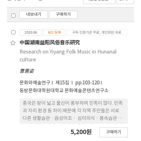
내보내기
구매하기
2020.06
KCI 등재
구독 인증기관 무료, 개인회원 유료
中国湖南益阳风俗音乐研究
Research on Yiyang Folk Music in Hunanal
culture
曹蕙姿
문화와예술연구
제15집
pp.103-120
동방문화대학원대학교 문화예술콘텐츠연구소
중국은 땅이 넓고 물산이 풍부하며 민족이 많다. 민족
과 지리 환경 등 차이 때문에 각 지역 주민들은 서로
다른 생활습관ㆍ음성어조ㆍ 심미의식ㆍ풍속습관 등
을 형성하고 있다. 지역마다 사람들이 서로 다른 심미
5,200원
구매하기
의식에 근거하여 단체로 이 지역의 민간 음악을 창작