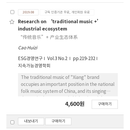
하여 자신의 ‘음악예술권’을 형성하고 있다. 따라
서 서로 다른 지역 특유의 음악 풍격을 형성하였으며
2019.08
구독 인증기관 무료, 개인회원 유료
이 ‘권’안에서 자신의 문화 특징을 표현하고 있다.
본 논문은 중국 호남 후난 중 지역인 익양의 풍속음악
Research on ‘traditional music +’
을 대상으로 단오 대회, 땅을 찬미는 것 즉 음악을 파
industrial ecosystem
는 것, 생활음조ㆍ민간제사 등 5개 방면에서 지리환
“传统音乐”+ 产业生态体系
경과 역사가 변성하고, 풍속 면에서 현지의 풍속음악
Cao Huizi
에 대해 연구하고 그 독특한 문화적 성격과 예술적 특
징 그리고 인문정신을 발굴하고자 하였다.
ESG경영연구
Vol.3 No.2
pp.219-232
지속가능경영학회
The traditional music of "Xiang" brand
occupies an important position in the national
folk music system of China, and its singing
degree is also extremely high. It is mainly
4,600원
구매하기
divided into six forms: flower drums, folk
songs, opera rap, labor slogans,
revolutionary songs, lanterns. However,
내보내기
구매하기
under the update of the times, the