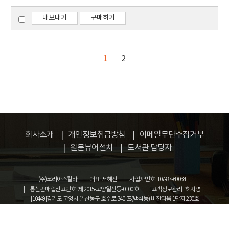
내보내기
구매하기
1
2
회사소개
개인정보취급방침
이메일무단수집거부
원문뷰어설치
도서관 담당자
(주)코리아스칼라
대표: 서혜진
사업자번호: 107-87-69034
통신판매업신고번호: 제 2015-고양일산동-0100 호
고객정보관리 : 허지영
[10449]경기도 고양시 일산동구 호수로 340-38(백석동) 비잔티움 1단지 230호
COPYRIGHT © KOREASCHOLAR ALL RIGHTS RESERVED.