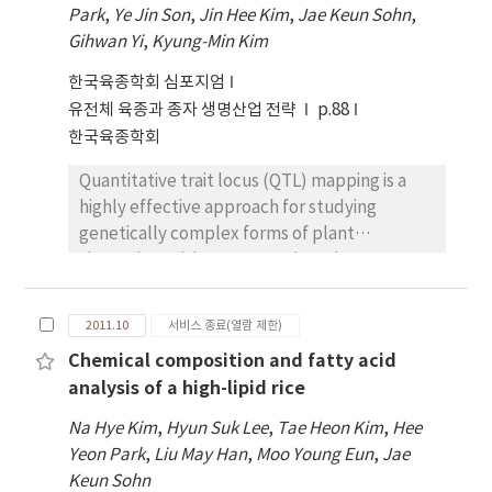
found neither bone marrow involvement of
Park
,
Ye Jin Son
,
Jin Hee Kim
,
Jae Keun Sohn
,
malignant cells nor hematologic malignancy.
Gihwan Yi
,
Kyung-Min Kim
Based on elevated levels of serum
한국육종학회 심포지엄
granulocyte colony-stimulating factor, we
유전체 육종과 종자 생명산업 전략
p.88
concluded that the cause was paraneoplastic
한국육종학회
leukocytosis. Another interesting point was
the anaplastic transformation in the pleural
Quantitative trait locus (QTL) mapping is a
metastatic site. It usually occurs in the
highly effective approach for studying
intrathyroid or regional lymph node.
genetically complex forms of plant
shattering. With QTLs mapping, the
shattering loci can be described. SSR marker
is based on the imformation of Simple
2011.10
서비스 종료(열람 제한)
Sequence Repeat and easy to analyze using
Chemical composition and fatty acid
PCR and has high reproducibility. For
analysis of a high-lipid rice
analyzing QTLs associated with shattering,
we selected 219 SSR markers from 254 SSR
Na Hye Kim
,
Hyun Suk Lee
,
Tae Heon Kim
,
Hee
markers and used them for implementing
Yeon Park
,
Liu May Han
,
Moo Young Eun
,
Jae
Mapmaker(Ver. 3.0) and Mapchart(Ver. 2.2).
Keun Sohn