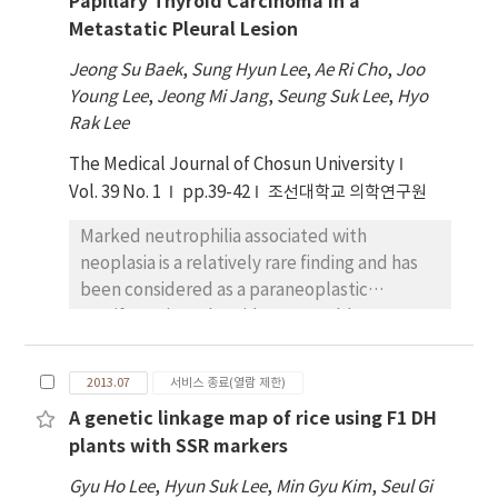
Papillary Thyroid Carcinoma in a
다. 각 시료마다 특성이 다르기 때문에 시료 전처리 방
Metastatic Pleural Lesion
법과 조건을 달리하여 최적의 조건을 찾았고 FE-
SEM을 이용하여 공극 이미지를 획득하였다. 연구 결
Jeong Su Baek
,
Sung Hyun Lee
,
Ae Ri Cho
,
Joo
과 국소 부위의 공극구조를 관찰하기 위해서는 FIB를
Young Lee
,
Jeong Mi Jang
,
Seung Suk Lee
,
Hyo
사용하여 시표 표면을 밀링 후 바로 공극 이미지를 얻
Rak Lee
는 것이 효율적이고 반면에 넓은 면적을 단시간에 밀
The Medical Journal of Chosun University
링하여 여러 공극 구조를 관찰하기 위해서는 IMS를
이용해야 한다는 것을 확인했다. 특히 탄산염 광물 함
Vol. 39 No. 1
pp.39-42
조선대학교 의학연구원
량이 높고 강도가 큰 암석에 대해서는 FIB보다는
Marked neutrophilia associated with
IMS를 활용하여 밀링을 수행해야 공극 구조 관찰이
neoplasia is a relatively rare finding and has
가능하다는 사실이 밝혀졌다. 본 연구를 통해 셰일 저
been considered as a paraneoplastic
류층 내 공극 구조 관 찰을 위한 방법이 정립되었으며
manifestation. Thyroid cancer seldom
향후 이를 이용한 셰일 가스 저류층 시료 분석을 통해
presents with paraneoplastic leukocytosis.
공극의 크기나 형태 가 셰일가스 회수 증진에 미치는
We report on a case of a 69-year-old man who
영향을 밝힐 수 있을 것이다.
2013.07
서비스 종료(열람 제한)
presented with paraneoplastic leukocytosis
A genetic linkage map of rice using F1 DH
seven months after undergoing total
plants with SSR markers
thyroidectomy and I-131 therapy for
treatment of papillary thyroidcarcinoma. We
Gyu Ho Lee
,
Hyun Suk Lee
,
Min Gyu Kim
,
Seul Gi