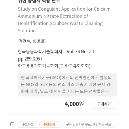
위한 응집제 적용 연구
photoperiod, possibly due to vernalization
Study on Coagulant Application for Calcium
requirements or juvenility. These findings
Ammonium Nitrate Extraction of
offer valuable insights into the photoperiodic
Denitrification Scrubber Waste Cleaning
flowering responses of these three Korean
Solution
native Aster species, enhancing our
understanding of their ecological traits and
이헌석
,
송운호
potential horticultural applications.
한국응용과학기술학회지
Vol. 34 No. 2
pp.289-295
한국응용과학기술학회(구 한국유화학회)
현 국제해사기구(IMO)에서의 선박엔진에서 발생되
는 NOx와 SOx 등의 연소 가스 배출에 대한 규제 강
화에 따라, 발트 해 연안을 지나는 모든 선박들은 배출
되는 연소가스 저감장치를 장착해야 된다. 국내에서
4,000원
구매하기
도 IMO의 규제에 따른 NOx와 SOx를 저감장치를 개
발하고 있으며, 그중에 대표적인 장 치인 Scrubber
는 세정액으로 암모니아수와 요소수를 사용하게 되고
2017.03
KCI 등재
구독 인증기관 무료, 개인회원 유료
사용된 폐 세정액에는 NOx와 SOx 와 반응한 질산암