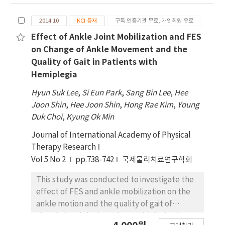
in diets by mixing roughage and concentrate
2014.10
KCI 등재
구독 인증기관 무료, 개인회원 유료
with different ratios (RC ratio) of 3:7 (RC 30),
5:5 (RC 50) and 7:3 (RC 70). Nutrient
Effect of Ankle Joint Mobilization and FES
utilizations of dry matter, crude fat and NDF
on Change of Ankle Movement and the
were not affected by neither RC ratio nor
Quality of Gait in Patients with
dietary quercetin (p>0.05), but the rate of
Hemiplegia
crude protein and ADF increased in animals in
Hyun Suk Lee
,
Si Eun Park
,
Sang Bin Lee
,
Hee
RC 70 group regardless of quercetin
Joon Shin
,
Hee Joon Shin
,
Hong Rae Kim
,
Young
supplementation (p<0.05). In addition, higher
Duk Choi
,
Kyung Ok Min
RC ratio increased (p<0.05) N retention and N
retention rate. Total VFA, acetic acid,
Journal of International Academy of Physical
propionic acid, iso-butyric acid, butyric acid,
Therapy Research
iso-valeric acid and valeric acid contents were
Vol 5 No 2
pp.738-742
국제물리치료연구학회
not affected (p>0.05) by dietary quercetin.
This study was conducted to investigate the
Meanwhile, lower total cholesterol level
effect of FES and ankle mobilization on the
exhibited in animals in RC 70 group compared
ankle motion and the quality of gait of
to RC 30 or 50 groups, unrelated to dietary
chronic hemiplegic patients with limited
quercetin (p<0.05), however other plasma