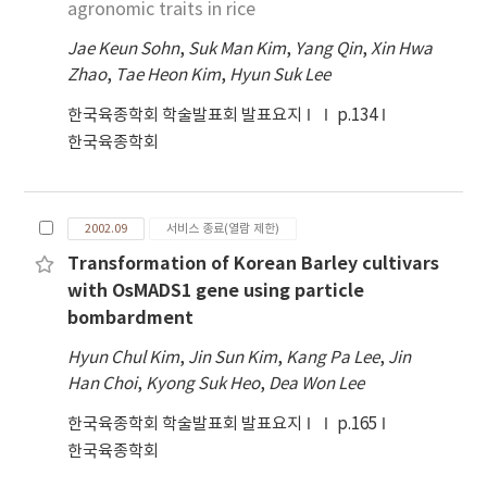
agronomic traits in rice
Jae Keun Sohn
,
Suk Man Kim
,
Yang Qin
,
Xin Hwa
Zhao
,
Tae Heon Kim
,
Hyun Suk Lee
한국육종학회 학술발표회 발표요지
p.134
한국육종학회
2002.09
서비스 종료(열람 제한)
Transformation of Korean Barley cultivars
with OsMADS1 gene using particle
bombardment
Hyun Chul Kim
,
Jin Sun Kim
,
Kang Pa Lee
,
Jin
Han Choi
,
Kyong Suk Heo
,
Dea Won Lee
한국육종학회 학술발표회 발표요지
p.165
한국육종학회