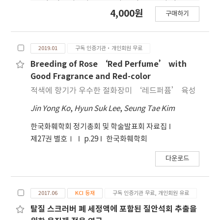
and A. koraiensis, to varying photoperiods.
타냈다. 본 연구 결과는 향기 특성을 기반으로 한 천연
4,000원
구매하기
Three-month-old plants propagated from
화훼 자원 개발을 위한 기초 자료로 활용될 수 있을 것
cuttings were grown under four different
이다.
photoperiods: 9, 12, 14, and 16 h. Aster
2019.01
구독 인증기관·개인회원 무료
hayatae flowered under all conditions, with
flowering rates of 92%, 85%, 65%, and 27%
Breeding of Rose ‘Red Perfume’ with
under 9-, 12-, 14-, and 16-h photoperiods,
Good Fragrance and Red-color
respectively. Flowering in A. hayatae was
적색에 향기가 우수한 절화장미 ‘레드퍼퓸’ 육성
promoted by shorter photoperiods,
Jin Yong Ko
,
Hyun Suk Lee
,
Seung Tae Kim
classifying it as a facultative short-day plant.
Aster spathulifolius flowered only under 9-
한국화훼학회 정기총회 및 학술발표회 자료집
and 12-h photoperiods, with no significant
제27권 별호Ⅰ
p.29
한국화훼학회
difference between these treatments,
suggesting that the species is an obligate
다운로드
short-day plant. However, given the low A.
spathulifolius flowering rates of 27% and
13% under 9- and 12-h photoperiods,
2017.06
KCI 등재
구독 인증기관 무료, 개인회원 유료
respectively, further research is required.
탈질 스크러버 폐 세정액에 포함된 질안석회 추출을
Aster koraiensis did not flower under any