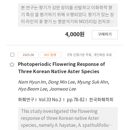
본 연구는 향기가 강한 장미를 선발하고 이화학적 향
기 특성 을 평가하기 위해 수행되었다. 향기가 있는 장
미 라인의 꽃 향기 는 향분석기와 MOS타입 전자코를
이용하여 향 강도와 패턴을 조사하였다. 향기 분석 결
4,000원
구매하기
과, 장미 라인들 중 ‘RosaScentNIHHS1’ 이 가
장 높은 향 강도를 나타냈으며, 전자코 데이터의 주성
분분 석(PCA)과 판별함수분석(DFA) 결과, 다른 계
2025.06
KCI 등재
구독 인증기관 무료, 개인회원 유료
통과 뚜렷이 구분 되는 향기 패턴을 보였다. 또한
‘RosaScentNIHHS1’과 모부본 품종인 ‘위스
Photoperiodic Flowering Response of
퍼’ 꽃잎의 휘발성 화합물을 헤드스페이스-고체상
Three Korean Native Aster Species
미 세추출법(HS-SPME)과 가스크로마토그래피-질
Nam Hyun Im
,
Dong Min Lee
,
Myung Suk Ahn
,
량분석기(GC-MS) 를 이용하여 분석하였다.
Hyo Beom Lee
,
Joonwoo Lee
‘RosaScentNIHHS1’의 주요 휘발성 화합물은
3,5-dimethoxytoluene, citronellol, geraniol
화훼연구
Vol.33 No.2
pp.78-82
한국화훼학회
이었 으며, 모부본 품종 ‘위스퍼’의 주요 화합물은
This study investigated the flowering
3,5-dimethoxytoluene 및 cis-3-hexenyl
response of three Korean native Aster
acetate, 4-vinyl anisole이었다. 두 계통 은 화합물
species, namely A. hayatae, A. spathulifolius,
조성과 각 성분의 상대 성분비에서 상당한 차이를 나