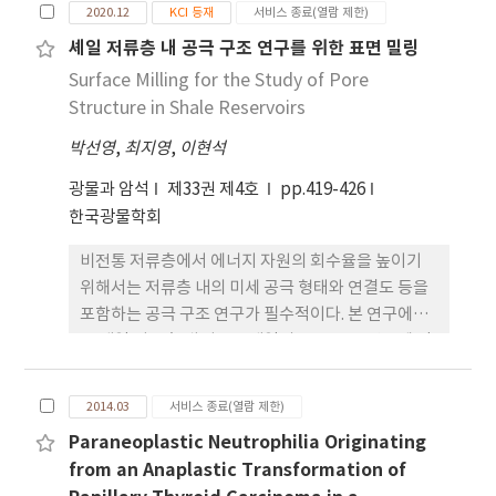
2020.12
KCI 등재
서비스 종료(열람 제한)
mobilization and FES all together(p<.05).
35oC 에서 1시간 온탕 처리에 의해서 ‘Casa
There were statistically significant
Blanca’와 ‘Siberia’의 맹아율은 각각 76.7%으
셰일 저류층 내 공극 구조 연구를 위한 표면 밀링
differences among the three groups(p<.01).
로 크게 촉진되었고 정식 2년차의 생장과 구근 비대가
Surface Milling for the Study of Pore
The stride length significantly increased in
촉진되었으며, 휴면에 따른 호흡정도를 반영하는 미
Structure in Shale Reservoirs
the group of mobilization therapy,
토콘드리아 단백질 함량과 fumarase 활성도 높아 휴
박선영
mobilization and FES all together(p<.05).
,
최지영
,
이현석
면타파의 생리적 원인도 구명 하였다. 생장조절물질
There were statistically significant
(GA4+7)을 첨가한 온탕처리에 의해 기내에서 재생된
광물과 암석
제33권 제4호
pp.419-426
differences among the three groups(p<.05).
오리엔탈나리 소인경의 휴면을 효과 적으로 타파할
한국광물학회
In conclusion, these findings demonstrate
수 있었다.
that rather than only using one treatment
비전통 저류층에서 에너지 자원의 회수율을 높이기
technique, applying mobilization and FES
위해서는 저류층 내의 미세 공극 형태와 연결도 등을
together brings a more satisfactory result to
포함하는 공극 구조 연구가 필수적이다. 본 연구에서
hemiplegic patients with limited ankle joint
는 셰일 저류층 내 나노스케일의 공극 구조 연구에 적
motions.
합한 조건과 방법을 찾기 위해 집속 이온 빔 시스템
(Focused Ion Beam, FIB)과 이온 밀링 시스템
2014.03
서비스 종료(열람 제한)
(Ion Milling System, IMS)을 이용하여 분석을 진
Paraneoplastic Neutrophilia Originating
행하였다. 셰일 저류층 내 공극 구조 연구를 위해 리아
from an Anaplastic Transformation of
드 분지에서 획득된 A-068 시추공의 시료를 사용하였