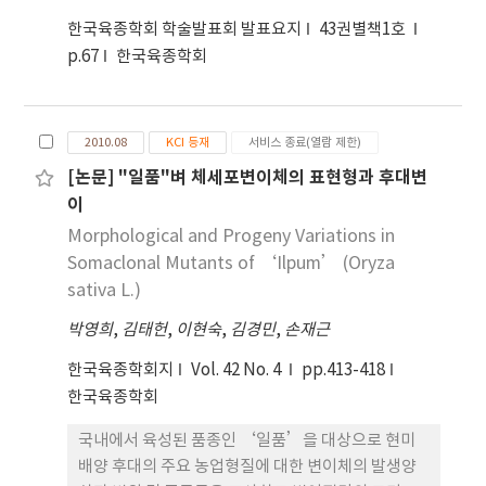
Mapmaker help to calculate distances
한국육종학회 학술발표회 발표요지
43권별책1호
between each markers and Mapchart is a
p.67
한국육종학회
program for drawing Genetic map. This
Genetic map of rice (Oryza sativa L.) covering
2082.4 cM with 9.5 cM between makers in the
Kosambi function has been constructed using
2010.08
KCI 등재
서비스 종료(열람 제한)
120 F1 DH plants from a single cross between
[논문] "일품"벼 체세포변이체의 표현형과 후대변
the indica variety Chungchung and the
이
japonica variety Nagdong.
Morphological and Progeny Variations in
Somaclonal Mutants of ‘Ilpum’ (Oryza
sativa L.)
박영희
,
김태헌
,
이현숙
,
김경민
,
손재근
한국육종학회지
Vol. 42 No. 4
pp.413-418
한국육종학회
국내에서 육성된 품종인 ‘일품’을 대상으로 현미
배양 후대의 주요 농업형질에 대한 변이체의 발생양