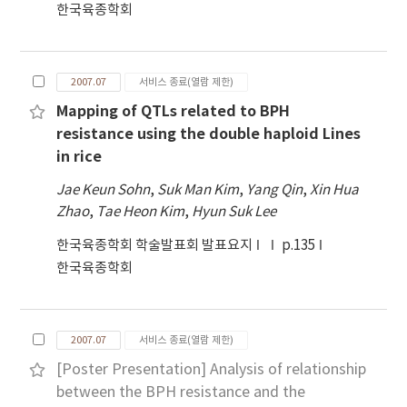
한국육종학회
2007.07
서비스 종료(열람 제한)
Mapping of QTLs related to BPH
resistance using the double haploid Lines
in rice
Jae Keun Sohn
,
Suk Man Kim
,
Yang Qin
,
Xin Hua
Zhao
,
Tae Heon Kim
,
Hyun Suk Lee
한국육종학회 학술발표회 발표요지
p.135
한국육종학회
2007.07
서비스 종료(열람 제한)
[Poster Presentation] Analysis of relationship
between the BPH resistance and the