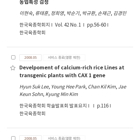
농업특성 검정
이현숙
,
류태훈
,
정희영
,
박순기
,
박규환
,
손재근
,
김경민
한국육종학회지
Vol. 42 No. 1
pp.56-60
한국육종학회
2008.05
서비스 종료(열람 제한)
Develpoment of calcium-rich rice Lines at
transgenic plants with CAX 1 gene
Hyun Suk Lee
,
Young Hee Park
,
Chan Kil Kim
,
Jae
Keun Sohn
,
Kyung Min Kim
한국육종학회 학술발표회 발표요지
p.116
한국육종학회
2008.05
서비스 종료(열람 제한)