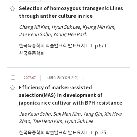
Selection of homozygous transgenic Lines
through anther culture in rice
Chang Kil Kim
,
Hyun Suk Lee
,
Kyung Min Kim
,
Jae Keun Sohn
,
Young Hee Park
한국육종학회 학술발표회 발표요지
p.67
한국육종학회
2007.07
서비스 종료(열람 제한)
Efficiency of marker-assisted
selection(MAS) in development of
japonica rice cultivar with BPH resistance
Jae Keun Sohn
,
Suk Man Kim
,
Yang Qin
,
Xin Hwa
Zhao
,
Tae Heon Kim
,
Hyun Suk Lee
한국육종학회 학술발표회 발표요지
p.135