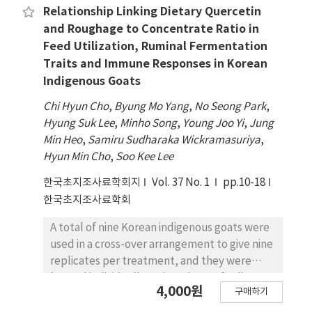
모늄과 황산암모늄이 포함되어 있다. 본 연구에서는
Relationship Linking Dietary Quercetin
폐 세정액이 포함하고 있는 유용한 부산물을 유기용
and Roughage to Concentrate Ratio in
매를 사용하는 염석법을 적용하여 회수하였다. 질산
Feed Utilization, Ruminal Fermentation
암모늄과 황산암모늄의 회수방법과 질안석회를 추출
Traits and Immune Responses in Korean
후 회수된 부산물의 정성분석을 위하여, FT-IR 분석
Indigenous Goats
을 통하여 물질의 정성적 특성과 화학적 조성을 평가
Chi Hyun Cho
,
Byung Mo Yang
,
No Seong Park
,
해 보았다. 한편 응집제를 투입하여 질안석회를 침전
Hyung Suk Lee
,
Minho Song
,
Young Joo Yi
,
Jung
시켜 비료상의 물질로 회수하였 다. FeSO4 응집제와
Min Heo
,
Samiru Sudharaka Wickramasuriya
,
CaCl2를 응집보조제로 사용하고 입자의 크기를 키우
Hyun Min Cho
,
Soo Kee Lee
기 위해 CaCO3를 사용하였다.
한국초지조사료학회지
Vol. 37 No. 1
pp.10-18
한국초지조사료학회
A total of nine Korean indigenous goats were
used in a cross-over arrangement to give nine
replicates per treatment, and they were
housed individually assigned to 1 of 9 dietary
4,000원
구매하기
treatments. Nine treatments were 0, 500,
and 1000 ppm of quercetin supplementation