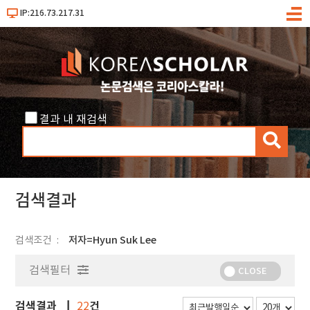
IP:216.73.217.31
메
뉴
결과 내 재검색
검
색
검색결과
검색조건
저자=Hyun Suk Lee
검색필터
CLOSE
검색결과
건
22