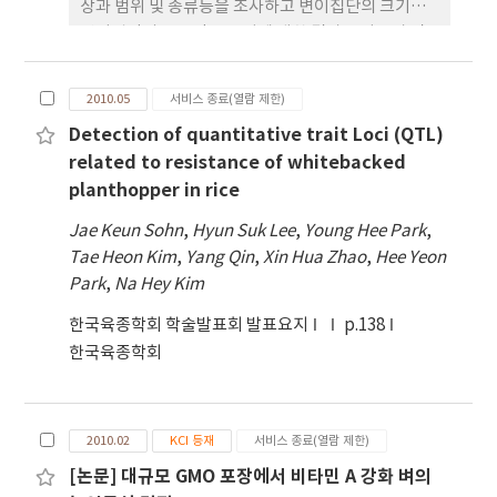
상과 범위 및 종류등을 조사하고 변이집단의 크기와
변이집단의 육종적 유용성에 대한 결과는 다음과 같
다. ‘일품’ 완숙현미 유래 캘러스로 부터 424개체
의 식물체를 재분화하고 297개체로부터 종자를 채종
2010.05
서비스 종료(열람 제한)
하여 계통 재배하면서 간장, 출수기 등 주요 농업형질
Detection of quantitative trait Loci (QTL)
과 형태적 변이를 조사하였다. 주요 농업형질과 형태
related to resistance of whitebacked
적 특성이 모품종과 다른 변이체는 전체의 21.5%인
planthopper in rice
64계
Jae Keun Sohn
,
Hyun Suk Lee
,
Young Hee Park
,
Tae Heon Kim
,
Yang Qin
,
Xin Hua Zhao
,
Hee Yeon
Park
,
Na Hey Kim
한국육종학회 학술발표회 발표요지
p.138
한국육종학회
2010.02
KCI 등재
서비스 종료(열람 제한)
[논문] 대규모 GMO 포장에서 비타민 A 강화 벼의