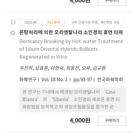
4,000원
구매하기
ankle joint motions. As research subjects, 24
parameters were not influenced (p>0.05) by
chronic hemiplegic patients who could walk
RC ratio and dietary quercetin. Our results
independently, regardless of assistive aids,
indicated that both RC ratio and dietary
2010.06
KCI 등재
구독 인증기관 무료, 개인회원 유료
were selected. Then, 8 subjects received
quercetin may not directly affect the
mobilization randomly and 8 subjects
온탕처리에 의한 오리엔탈나리 소인경의 휴면 타파
production indices and immune responses in
received FES and 8 subjects received
Korean indigenous goat
Dormancy Breaking by Hot-water Treatment
mobilization and FES, at the same time. The
of Lilium Oriental Hybrids Bulblets
dorsiflexion PROM significantly increased in
Regenerated in Vitro
the group of mobilization therapy,
우진하
,
남효훈
,
이현숙
,
최동진
,
오욱
,
김규원
mobilization and FES all together(p<.01).
There were statistically significant
화훼연구
Vol. 18 No. 2
pp.93-97
한국화훼학회
differences among the three groups(p<.01).
The 10m walking test significantly decreased
본 연구는 기내에서 재생된 오리엔탈나리 ‘Casa
in the group of mobilization therapy,
Blanca’ 와 ‘Siberia’ 소인경의 새로운 휴면 타
mobilization and FES all together(p<.05).
파방법을 모색하고 자 생장조절물질을 첨가한 온탕처
There were statistically significant
리 조건을 검토하였다. 오리엔탈나리 ‘Casa
4,000원
구매하기
differences among the three groups(p<.01).
Blanca’와 ‘Siberia’ 두 품종 모두 30oC 증류
The gait velocity significantly increased in the
수, 120분 온탕처리에서 맹아소요일수는 단축되 었
group of mobilization therapy, FES therapy,
으나 맹아율이 낮았다. GA4+7 100mg·L−1용액을