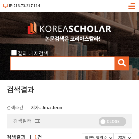
IP:216.73.217.114
메
뉴
결과 내 재검색
검
색
검색결과
검색조건
저자=Jina Jeon
검색필터
CLOSE
검색결과
건
1