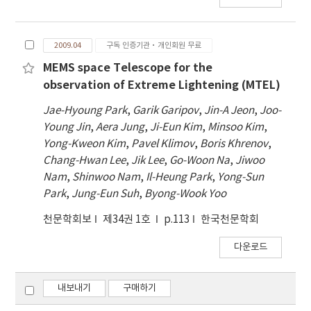
2009.04
구독 인증기관·개인회원 무료
MEMS space Telescope for the
observation of Extreme Lightening (MTEL)
Jae-Hyoung Park
,
Garik Garipov
,
Jin-A Jeon
,
Joo-
Young Jin
,
Aera Jung
,
Ji-Eun Kim
,
Minsoo Kim
,
Yong-Kweon Kim
,
Pavel Klimov
,
Boris Khrenov
,
Chang-Hwan Lee
,
Jik Lee
,
Go-Woon Na
,
Jiwoo
Nam
,
Shinwoo Nam
,
Il-Heung Park
,
Yong-Sun
Park
,
Jung-Eun Suh
,
Byong-Wook Yoo
천문학회보
제34권 1호
p.113
한국천문학회
다운로드
내보내기
구매하기