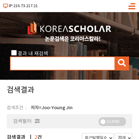
IP:216.73.217.21
메
뉴
결과 내 재검색
검
색
검색결과
검색조건
저자=Joo-Young Jin
검색필터
CLOSE
검색결과
건
2