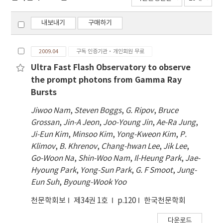
내보내기
구매하기
2009.04
구독 인증기관·개인회원 무료
Ultra Fast Flash Observatory to observe
the prompt photons from Gamma Ray
Bursts
Jiwoo Nam
,
Steven Boggs
,
G. Ripov
,
Bruce
Grossan
,
Jin-A Jeon
,
Joo-Young Jin
,
Ae-Ra Jung
,
Ji-Eun Kim
,
Minsoo Kim
,
Yong-Kweon Kim
,
P.
Klimov
,
B. Khrenov
,
Chang-hwan Lee
,
Jik Lee
,
Go-Woon Na
,
Shin-Woo Nam
,
Il-Heung Park
,
Jae-
Hyoung Park
,
Yong-Sun Park
,
G. F Smoot
,
Jung-
Eun Suh
,
Byoung-Wook Yoo
천문학회보
제34권 1호
p.120
한국천문학회
다운로드