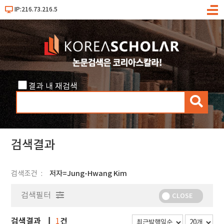
IP:216.73.216.5
메
뉴
결과 내 재검색
검
색
검색결과
검색조건
저자=Jung-Hwang Kim
검색필터
CLOSE
검색결과
건
1