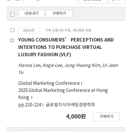
내보내기
구매하기
2025.07
구독 인증기관 무료, 개인회원 유료
YOUNG CONSUMERS’ PERCEPTIONS AND
INTENTIONS TO PURCHASE VIRTUAL
LUXURY FASHION (VLF)
Hanna Lee
,
Angie Lee
,
Jung-Hwang Kim
,
Ui-Jeen
Yu
Global Marketing Conference
2025 Global Marketing Conference at Hong
Kong
pp.220-224
글로벌지식마케팅경영학회
4,000원
구매하기