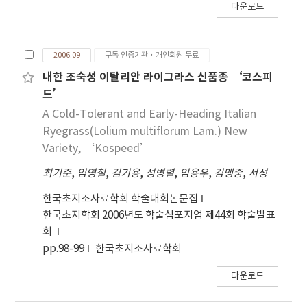
다운로드
2006.09
구독 인증기관·개인회원 무료
내한 조숙성 이탈리안 라이그라스 신품종 ‘코스피
드’
A Cold-Tolerant and Early-Heading Italian
Ryegrass(Lolium multiflorum Lam.) New
Variety, ‘Kospeed’
최기준
,
임영철
,
김기용
,
성병렬
,
임용우
,
김맹중
,
서성
한국초지조사료학회 학술대회논문집
한국초지학회 2006년도 학술심포지엄 제44회 학술발표
회
pp.98-99
한국초지조사료학회
다운로드