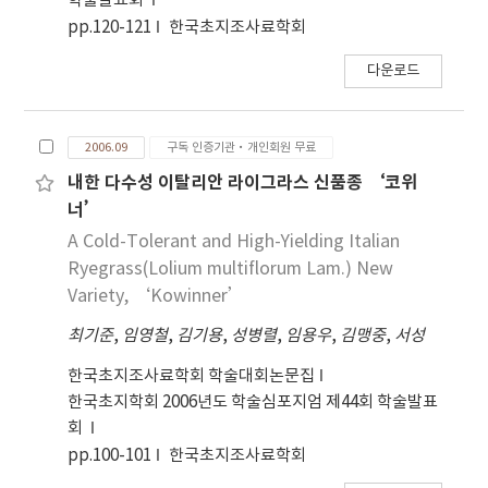
학술발표회
수량은 T2와 T3에서차이 없이 각각 11,089 kg,
pp.120-121
한국초지조사료학회
1,254 kg, 7,669 kg (T2)과 10,354kg, 1,225 kg,
6,915 kg (T3)으로 유의적으로 높았다(p<0.05).일
다운로드
당 건물생산량과 일당 가소화건물생산량은 1차 생육
은T2, T3, T4에서, 재생초는 T2, T1에서 높았으며,
전 기간일당생산량에서는 출수기인 T2에서 가장 높
2006.09
구독 인증기관·개인회원 무료
았고 다음이T3, T4, T1 순이었다. 이상의 결과를 종
내한 다수성 이탈리안 라이그라스 신품종 ‘코위
합하여 볼 때, IRG‘Kowinearly’를 봄철에 1회 수
너’
확하여 이용할 경우 단위면적당 생산량과 사료가치를
A Cold-Tolerant and High-Yielding Italian
고려한 수확적기는 출수후기∼개화기이며, 봄철 2회
Ryegrass(Lolium multiflorum Lam.) New
수확하여 이용할 경우 재생과 단위면적당 총 생산량
Variety, ‘Kowinner’
을 고려한 1차 수확적기는 출수기가 유리하다고 판단
된다.
최기준
,
임영철
,
김기용
,
성병렬
,
임용우
,
김맹중
,
서성
한국초지조사료학회 학술대회논문집
한국초지학회 2006년도 학술심포지엄 제44회 학술발표
회
pp.100-101
한국초지조사료학회