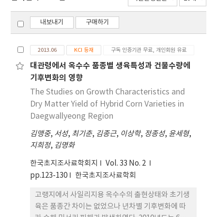
내보내기
구매하기
2013.06
KCI 등재
구독 인증기관 무료, 개인회원 유료
대관령에서 옥수수 품종별 생육특성과 건물수량에
기후변화의 영향
The Studies on Growth Characteristics and
Dry Matter Yield of Hybrid Corn Varieties in
Daegwallyeong Region
김맹중
,
서성
,
최기춘
,
김종근
,
이상학
,
정종성
,
윤세형
,
지희정
,
김명화
한국초지조사료학회지
Vol. 33 No. 2
pp.123-130
한국초지조사료학회
고랭지에서 사일리지용 옥수수의 출현상태와 초기생
육은 품종간 차이는 없었으나 년차별 기후변화에 따