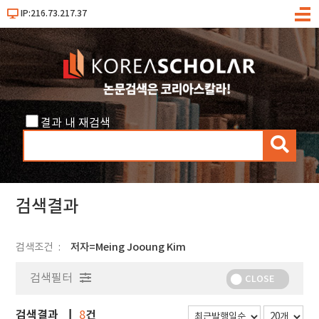
IP:216.73.217.37
메
뉴
결과 내 재검색
검
색
검색결과
검색조건
저자=Meing Jooung Kim
검색필터
CLOSE
검색결과
건
8