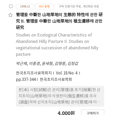
1998.12
KCI 등재
구독 인증기관 무료, 개인회원 유료
管理를 中斷한 山地草地의 生態的 特性에 관한 硏
究 II. 管理를 中斷한 山地草地의 植生遷移에 관한
硏究
Studies on Ecological Characteristics of
Abandoned Hilly Pasture II. Studies on
vegetational succession of abandoned hilly
pasture
박근제
,
이종경
,
윤세형
,
김맹중
,
김정갑
한국초지조사료학회지
Vol. 18 No. 4
pp.337-344
한국초지조사료학회
본(本) 시험(試驗)은 관리(管理)를 포기(抛棄)한 산
지초지(山地草地)의 식생천이(植生遷移)를 조사
(調査)하여 산지초지(山地草地) 관리(管理)에 이용
(利用)코자 1993년부터 1996년까지 경기도 여주 야
4,000원
구매하기
산지(野山地)에 조성(造成)한 초지(草地)에서 수행