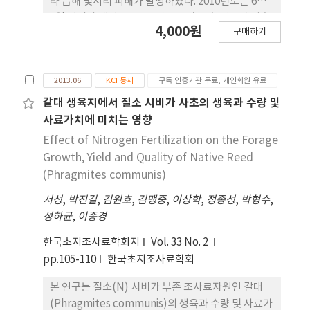
라 습해 및서리 피해가 발생하였다. 2010년도는 6월
1일 서리가 내렸고, 2011년도는 파종 후 강우가 지속
4,000원
구매하기
되어 발아 및 초기생육에 영향을 미치게 되었다. 초기
생육이 안정적인 품종은국산품종으로 광평옥, 도입
종은 P3156 품종이었다. 옥수수의 출사일은 년차 간
2013.06
KCI 등재
구독 인증기관 무료, 개인회원 유료
평균 5.5일의 차이가 있으며 국산종은 8월 8일부터 8
월 12일까지 출사기간이며 도입종은 8월 5일부터 8
갈대 생육지에서 질소 시비가 사초의 생육과 수량 및
월 11일까지 출사하여 도입종과 국산종의 출사일은
사료가치에 미치는 영향
3~4일 차이가 있었다. 광평옥의 출사일은 8월 8
Effect of Nitrogen Fertilization on the Forage
일,P3156 품종은 8월 5일로 비교적 빨리 출사하는 품
Growth, Yield and Quality of Native Reed
종이고평안옥과 DK729 품종은 출사기가 늦은 품종
(Phragmites communis)
이었다. 옥수수 평균 초장은 231 cm 정도이며 국산품
서성
,
박진길
,
김원호
,
김맹중
,
이상학
,
정종성
,
박형수
,
종 광평옥은 236cm, 평안옥 237 cm로 초장이 큰 품
성하균
,
이종경
종이 건물생산량도 많았다. 줄기의 굵기는 전체 평균
23.2 mm, 착수고는 94 cm이었다. 착수고가 낮아 내
한국초지조사료학회지
Vol. 33 No. 2
도복성인 품종은 청안옥 86 cm,33J56 품종 80 cm
pp.105-110
한국초지조사료학회
이었고 강다옥은 101 cm로 착수고가 상대적으로 높
았다. 고랭지에서 사일리지용 옥수수 이삭비율은전체
본 연구는 질소(N) 시비가 부존 조사료자원인 갈대
평균 39.3%이었으며 국산종보다 도입종이 다소 높았
(Phragmites communis)의 생육과 수량 및 사료가