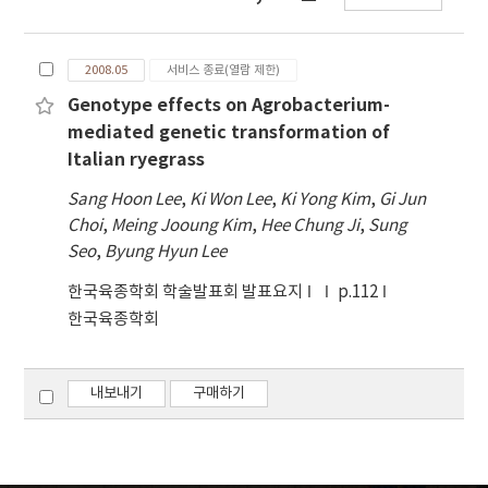
(遂行)되었던 바, 그 결과(結果)를 요약하면 다음과
같다. 1. 초지(草地)의 식생(植生)은 정지초지(整地
2008.05
서비스 종료(열람 제한)
草地)는 관리포기 후 l년차에, 임간초지(林間草地)
는 방치후(放置後) 2년차에 식생이 가장 많이 변하였
Genotype effects on Agrobacterium-
다. 2. 관리(管理)를 중단(中斷)한 후 초지식생(草地
mediated genetic transformation of
植生)의 생활형(生活型)은 미세지형(微細地形) 정
Italian ryegrass
지초지(整地草地)나 임간초지(林間草地) 공히 반지
Sang Hoon Lee
,
Ki Won Lee
,
Ki Yong Kim
,
Gi Jun
중식물(半地中植物), 지중식물(地中植物), 지표식
Choi
,
Meing Jooung Kim
,
Hee Chung Ji
,
Sung
물(地表植物)은 점차 감소하였으나, 1년생(年生) 식
Seo
,
Byung Hyun Lee
물(植物)과 어린나무를 포함한 관목류(灌木類)는 현
저히 증가되었다. 3. 식생(植生)그룹간의 유사성(類
한국육종학회 학술발표회 발표요지
p.112
似性)은 식생구성(植生構成) 초종(草種)에 따라 크
한국육종학회
게 영향을 받았는데, 이와 관련하여 초지(草地)의 식
생구성(植生構成)이 비슷한 군락(群落)이 유클리드
거리계수(距離係數)가 가깝게 집단(集團)을 형성하
내보내기
구매하기
였으며, 유사성(類似性)이 낮은 식생(植生)그룹은
유클리드 거리계수(距離係數)가 보다 먼 곳에서 서
로 묶여지는 경향을 보였다. 미세지형(微細地形) 정