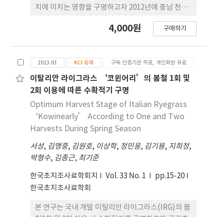
다. 국산품종 중에서 광평옥은 40.1%로 이삭비율이
치에 미치는 영향을 구명하고자 2012년에 충남 천안
높았으며 도입종 중에서 P3394 품종이 42.2%로 대
과 경기 안산지역에서 실시되었다. 천안 국립축산과
4,000원
등한 이삭비율을 보였다. 사일리지용 옥수수의 생초
구매하기
학원 갈대 재배지에서는 N 무시비구, N 50 kg/ha구,
중은 평균 59.6톤/ha이었으며 국산품종보다 도입품
N 100 kg구 등 3처리를 두고 4월 30일 시비, 6월 21
종의 생산성이 다소 높았다.평균 건물수량은 16,653
일 수확하였으며, 안산 시화간척지 갈대 자생지에서
kg/ha이며 건물수량이 많은 품종순으로 32P75,
2013.03
KCI 등재
구독 인증기관 무료, 개인회원 유료
는 N 무시비구, N 60 kg/ha구 등 2처리를 두고 5월 1
P3156, 평안옥, P3394, 광평옥이며 건물수량은 각
일 시비, 8월 1일 수확하였다. 갈대의 초장과엽색은 N
이탈리안 라이그라스 ‘코윈어리’의 봄철 1회 및
각 18,901 kg/ha, 17,997 kg/ha, 17675 kg/ha,
시비구에서, 그리고 N 시비수준이 높을 때 양호하였
2회 이용에 따른 수확적기 구명
17194kg/ha, 17188 kg/ha 이었다. 옥수수의 당도
다. 건물률은 N 시비구에서 약간 낮아지는 경향으로
Optimum Harvest Stage of Italian Ryegrass
는 발효과정에서품질에 미치는 영향이 크며 고랭지에
천안지역은 무시비구 39.8%, N 시비구 37.6%,
‘Kowinearly’ According to One and Two
서 평균 당도는 8.1이었다. 국산품종이 8.69로 도입품
36.7%, 안산지역은 무시비구 39.4%, N 시비구
Harvests During Spring Season
종 7.42에 비해 평균 1.27높은 것으로 나타났다. TDN
37.6%였다. 천안지역의건물수량, 조단백질 수량 및
수량에서 32P75 품종은13,381 kg/ha, P3156 품종
서성
,
김맹중
,
김원호
,
이상학
,
정민웅
,
김기용
,
지희정
,
가소화 건물수량은 무시비구에서 ha당 각각 4,026
12,590 kg/ha, P3394 품종 12,532kg/ha이며 국산
박형수
,
김종근
,
최기준
kg, 235 kg, 1,850 kg, N 50 kg 시비구는 각각
품종은 평안옥 12,140 kg/ha, 광평옥 12,036kg/ha
4,658 kg, 306 kg, 2,388 kg, N 100 kg 시비구는 각
한국초지조사료학회지
Vol. 33 No. 1
pp.15-20
로 이들 국산품종은 도입품종과 대등한 TDN 수량을
각 5,622 kg, 446 kg, 3,143 kg으로 유의적으로 증
한국초지조사료학회
생산할 수 있었다. 고랭지에서 도입품종과 국산품종
가하였으며(p<0.05), 안산지역은 무시비구에서 각
의 사료가치는 평균 CP 7.8%, 소화율74.2%, NDF
각 2,802 kg, 177 kg,1,288 kg, N 60 kg 시비구는
본 연구는 국내 개발 이탈리안 라이그라스(IRG)의 봄
42.4%, ADF23.5%, TDN 70.3%로 대차 없었으며
각각 3,876 kg, 294 kg, 1,853kg으로 유의적으로 증