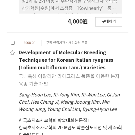
철1회 및 2회 이용 시 수확적기를 구명하고자 국립축
청안옥의 TDN 함량은 73.3%로 가장 높았다.
가하였다 (p<0.05). 천안지역의 조단백질 함량, 건물
산과학원(수원)에서 조생종 ‘Kowinearly’ 품종
소화율 및 상대사료가치 (RFV)는 무시비구에서 각각
을 공시, 2009년 9월 30일에 파종하여 2010년 6월까
4,000원
5.85%, 45.96%, 64.0 (품질 5등급), N 50 kg 시비구
구매하기
지 수행하였다. 처리내용은 1차 수확시기로 출수시
는 각각 6.58%, 51.27%, 72.3 (5등급), N 100 kg 시
(T1), 출수기(T2), 출수후기∼개화초기(T3), 개화기
비구는각각 7.94%, 55.91%, 72.7 (5등급)로 높아졌
∼개화후기(T4), 등숙기(T5) 및 등숙후기(T6) 등 6
으며, 안산지역도 무시비구에서 각각 6.30%,
2008.09
구독 인증기관·개인회원 무료
처리였으며, 2차 수량조사는 6월 11일 동일하게 실시
45.98%, 70.2 (5등급), N 60kg 시비구는 각각
하였다. ‘Kowinearly’의 출수시는 5월 4∼5일, 출
Development of Molecular Breeding
7.59%, 47.80%, 78.3 (4등급)으로 높아지는 경향이
수기는 5월 14일, 도복은 개화 이후 많이 관찰되었다.
Techniques for Korean Italian ryegrass
었다. 이상의 결과를 종합하여 볼 때, 갈대 생육지는
건물률은 T1 14.8%에서 T6 35.0%로 생육진행에 따
(Lolium multiflorum Lam.) Varieties
시비가 가능한 조건이라면(하천변이나 강변 수질 오
라 높아졌으며, 조단백질, RFV, 건물 소화율 등 사료
국내육성 이탈리안 라이그라스 품종을 이용한 분자
염이 우려되는 지역이 아닌), ha당 N 60∼100 kg을
가치는 생육 지연에 따라 낮아졌다. 건물수량과 가소
육종 기술 개발
생육기에 시용해 주는 것이 생산량과 사료가치를 크
화 건물수량은 T4에서ha당 각각 8,984 kg과 5,728
게 개선시켜줄 수 있어 바람직하였다.
Sang-Hoon Lee
,
Ki-Yong Kim
,
Ki-Won Lee
,
Gi Jun
kg으로, 조단백질 수량은 T3에서 795 kg으로 유의
Choi
,
Hee Chung Ji
,
Meing Jooung Kim
,
Min
적으로 높았으며(p<0.05), 재생초의 건물수량, 조단
Woong Jung
,
Young Chul Lim
,
Byung-Hyun Lee
백질 수량, 가소화 건물수량은 T1과 T2에서차이 없
이 각각 5,425 kg, 596 kg, 3,204 kg (T1)과 4,811
한국초지조사료학회 학술대회논문집
kg,589 kg, 3,143 kg (T2)으로 유의적으로 높았다
한국초지조사료학회 2008년도 학술심포지엄 및 제 46회
(p<0.05). 총건물수량, 조단백질 수량, 가소화 건물