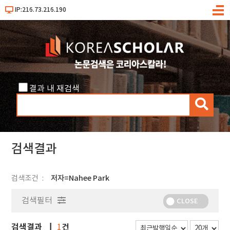
IP:216.73.216.190
메
뉴
결과 내 재검색
검
색
검색결과
검색조건
저자=Nahee Park
검색필터
CLOSE
검색결과
건
1