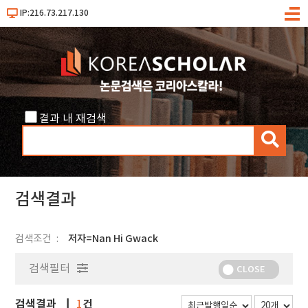
IP:216.73.217.130
메
뉴
결과 내 재검색
검
색
검색결과
검색조건
저자=Nan Hi Gwack
검색필터
CLOSE
검색결과
건
1