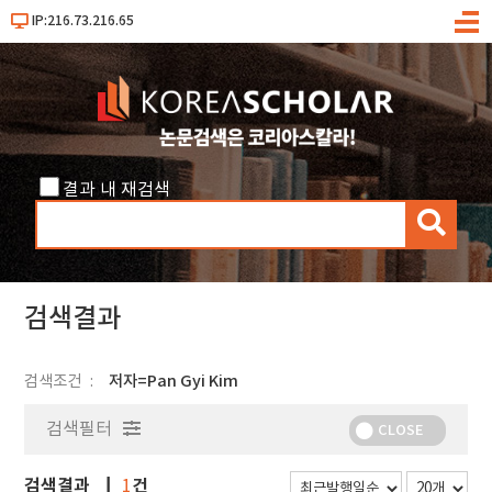
IP:216.73.216.65
메
뉴
결과 내 재검색
검
색
검색결과
검색조건
저자=Pan Gyi Kim
검색필터
CLOSE
검색결과
건
1