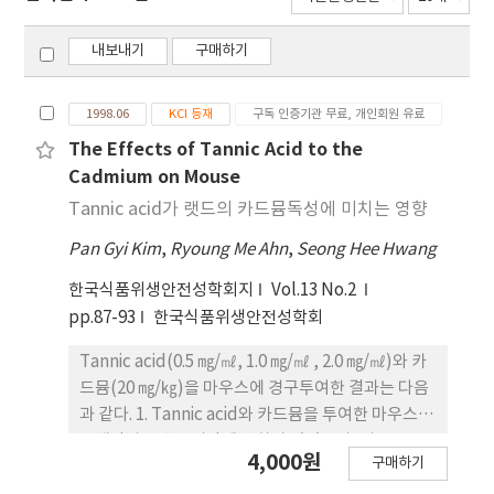
내보내기
구매하기
1998.06
KCI 등재
구독 인증기관 무료, 개인회원 유료
The Effects of Tannic Acid to the
Cadmium on Mouse
Tannic acid가 랫드의 카드뮴독성에 미치는 영향
Pan Gyi Kim
,
Ryoung Me Ahn
,
Seong Hee Hwang
한국식품위생안전성학회지
Vol.13 No.2
pp.87-93
한국식품위생안전성학회
Tannic acid(0.5 ㎎/㎖, 1.0 ㎎/㎖ , 2.0 ㎎/㎖)와 카
드뮴(20 ㎎/㎏)을 마우스에 경구투여한 결과는 다음
과 같다. 1. Tannic acid와 카드뮴을 투여한 마우스의
증체량과 음수소비량에 변화가 있었으나, 카드뮴투
4,000원
구매하기
여에 의한 변화는 tannic acid투여에 의하여 감소되