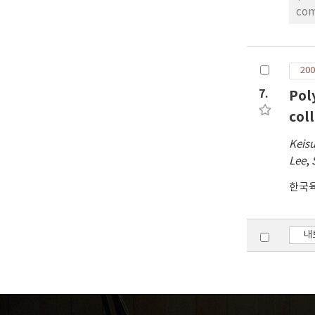
38
com
Hun
par
the
200
met
7.
Pol
(0.
the
col
the
Keis
the
Lee
,
whi
2.1
한국
ran
for
1.7
내