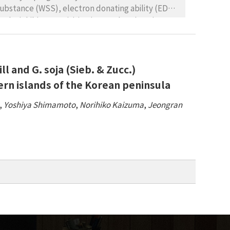
인되어 나타난 것으로 생각된다.
ubstance (WSS), electron donating ability (EDA),
 the inhibitory activities (XOI and AOI) against
rom rabbit liver which were well known to relate
mize water extraction using response surface
als ranged from 0.85 to 0.98, except for the EDA
l and G. soja (Sieb. & Zucc.)
 were relatively high in the lower concentration of
ction were highest in the concentration, among
ern islands of the Korean peninsula
e 1% level in the TP, TF and WSS contents and
,
Yoshiya Shimamoto
,
Norihiko Kaizuma
,
Jeongran
ces at the 5% level. The optimal values of AOI,
that was predicted via RSM, were 59.48% at the
nute extraction time (R2: 0.93, p<0.007). The
ion were 1.6~1.8% for the concentration, 83~93°C
nd the optimal water extraction conditions were a
xtraction time.