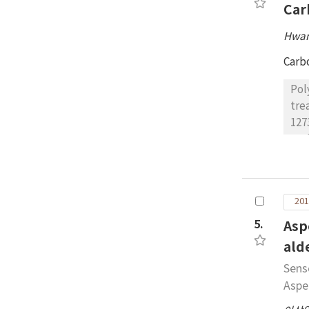
Car
Hwan
Carb
Pol
tre
127
tec
wit
ref
als
201
mic
wit
5.
Asp
nm.
ald
exp
Senso
Aspe