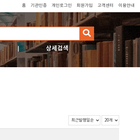
홈
기관인증
개인로그인
회원가입
고객센터
이용안내
검
색
상세검색