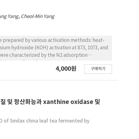
ung Yang
,
Cheol-Min Yang
 prepared by various activation methods: heat-
ium hydroxide (KOH) activation at 873, 1073, and
were characterized by the N2 adsorption
d the specific surface area and micropore volume
4,000원
구매하기
r 0.65 nm was not significantly changed,
arbon. Steam activation for PVDC at 873 and 1073 K
ivated sample at 1273 K had a wider average
he KOH activation increased the micropore volume
of the average micropore width from 0.67 to 1.12
 및 항산화능과 xanthine oxidase 및
gly governed by the activation temperature. We
e porosity of PVDC-derived nanoporous carbons.
AO of Smilax china leaf tea fermented by