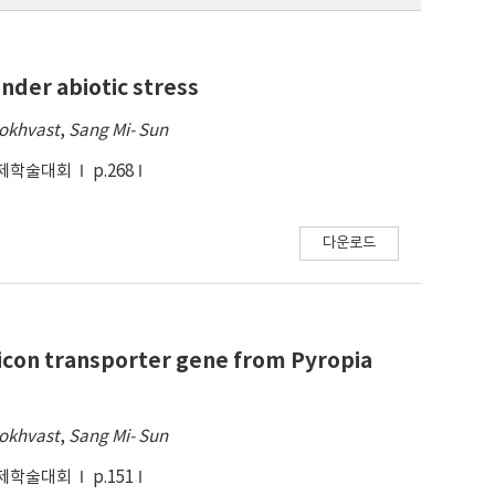
nder abiotic stress
olokhvast
,
Sang Mi- Sun
국제학술대회
p.268
다운로드
licon transporter gene from Pyropia
olokhvast
,
Sang Mi- Sun
국제학술대회
p.151