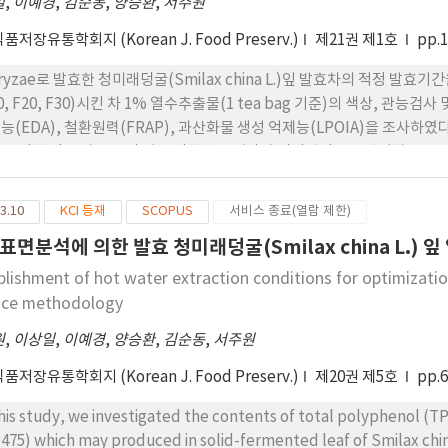
일
,
이예경
,
김순동
,
양승환
,
서주원
저장유통학회지 (Korean J. Food Preserv.)
제21권 제1호
pp.
 oryzae로 발효한 청미래덩굴(Smilax china L.)잎 발효차의 적정 발효기간
0, F20, F30)시킨 차 1% 열수추출물(1 tea bag 기준)의 색상, 관능검사 및 to
능(EDA), 철환원력(FRAP), 과산화물 생성 억제능(LPOIA)을 조사하였
로 인한 간 손상유도 및 이로 인한 복부비만에 직간접적으로 관여하는 xanthine o
에 미치는 영향을 조사하였다. 색상과 spectrum(400～700nm)의 변화
 엷은 적색을 띠었으며 F10의 색상이 가장 선명하였다. 향(aroma)과 밝기
3.10
KCI 등재
SCOPUS
서비스 종료(열람 제한)
를 보이지 않았으나 맛 (taste)과 입에 닿는 감각(mouth feel) 및 종합적인 기
표면분석에 의한 발효 청미래덩굴(Smilax china L.)
0 간의 뚜렷한 차이를 보이지 않아 발효 10일이 이상적인 발효기간이라 사료된다. 
발효에 따라 거의 비례적으로 감소하였으며 그 감소율은 발효 10일째 24.91%, 
blishment of hot water extraction conditions for optimizatio
은 NF에서 27.33 mg을 나타내었으나 발효에 점차적으로 감소하여 F10 24.30 mg
ace methodology
였다. 그러나 TP의 감소율이 TF의 경우에 비하여 커서 TF/TP 비율(%)
원
,
이상일
,
이예경
,
양승환
,
김순동
,
서주원
 29.01%이었으나 F10에서는 NF에 비하여 17.14%가 감소하였으며, F20 
P(μ M Fe2+)는 NF 4.63, F10 4.30, F20 및 F30에서는 각각 3.77
저장유통학회지 (Korean J. Food Preserv.)
제20권 제5호
pp.
 39.86%이었으나 F10의 경우는 31.92%로 NF에 비하여 19.92%가 감소하
.38%가 감소하였다. NF 및 F10∼30의 1% 열수추출액이 생유 및 토끼
this study, we investigated the contents of total polyphenol (T
조사한 결과, XO활성에는 비발효, 발효 모두에서 뚜렷한 영향을 미치지 않았
475) which may produced in solid-fermented leaf of Smilax china