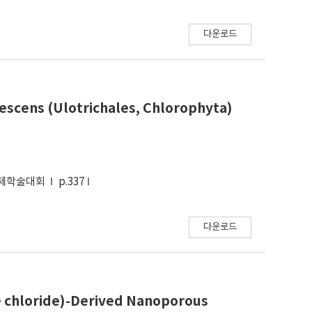
다운로드
escens (Ulotrichales, Chlorophyta)
국제학술대회
p.337
다운로드
ne chloride)-Derived Nanoporous