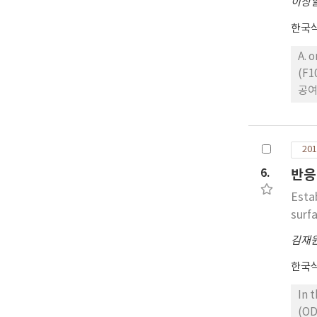
이상
한국식품
A.
(F1
공여
음주
활성
서는
201
유의차
6.
반응
F3
나 
Esta
함량
surf
소하
김재
서는
FRA
한국식품
서는
28
In 
을 
(OD