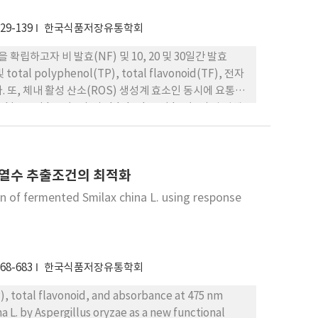
129-139
한국식품저장유통학회
을 확립하고자 비 발효(NF) 및 10, 20 및 30일간 발효
tal polyphenol(TP), total flavonoid(TF), 전자
다. 또, 체내 활성 산소(ROS) 생성계 효소인 동시에 요통과
xidase(XO) 및 aldehyde oxidae(AO)의 저해
를 조사한 결과, NF는 연한 황색을 띠는 반면 F10∼F30에
(brightness)에 대한 기호도는 비발효차와 발효차간의
호도 (overall acceptability)는 F10, F20 및
 잎 열수 추출조건의 최적화
TP 함량은 NF에서 41.55 mg/g(dry basis)이었으
20일째 56.92%, 30일째 64.41%를 나타내었다. TF의
n of fermented Smilax china L. using response
/g, F20 17.32 mg/g, F30 13.22 mg/g으로 감
은 발효에 따라 증가하는 경향을 나타내었다. EDA는 NF에
및 F30에서는 각각 18.79% 및 23.20%가 감소하였다.
 및 3.47로 발효에 따라 감소하는 경향을 보였다. LPOIA는 NF에
668-683
한국식품저장유통학회
였고 F20 및 F30는 NF에 비하여 각각 23.61% 및
 간 조직으로부터 부분정제한 XO와 AO의 활성에 미치는 영향
P), total flavonoid, and absorbance at 475 nm
다. 그러나 AO의 활성은 비발효, 발효 관계없이
 L. by Aspergillus oryzae as a new functional