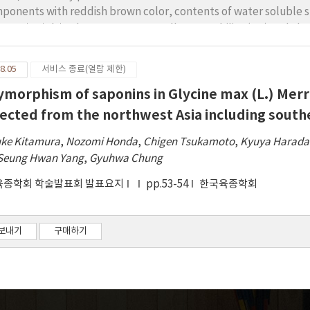
.09∼41.70% 범위로 억제하였으며, 이러한 억제는 경쟁적 저해현상에 기
ponents with reddish brown color, contents of water soluble s
ter L*, a*, b* values, sensory overall acceptability (OA) and also,
tial purified xanthine oxidase (XO) and aldehyde oxidase (AO) f
 gout, and alcoholic liver disease, respectively in order to opti
8.05
서비스 종료(열람 제한)
hodology (RSM). All the R2 values of the second-order polymoni
ymorphism of saponins in Glycine max (L.) Merril
69) and the XOI (0.78). However, the activities of the EDA and XOI
 fermented Smilax china L. leaf. The effects on the water extra
lected from the northwest Asia including south
 dependent variables, and showed significant differences at th
uke Kitamura
,
Nozomi Honda
,
Chigen Tsukamoto
,
Kyuya Harada
 a*, b* and OD475 values, but the OA showed significant differen
Seung Hwan Yang
,
Gyuhwa Chung
ch was the most important functionality in the Smilax china L. 
9% concentration, a 90.02°C extraction temperature and a 4.03 mi
육종학회 학술발표회 발표요지
pp.53-54
한국육종학회
ges of all the dependent variables of the optimal water extract
 the temperature and 3.4~4.4 minutes for the extraction time; a
% concentration, an 88°C extraction temperature and a 3.9-min e
보내기
구매하기