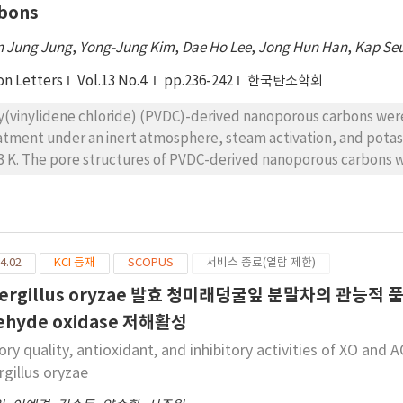
bons
 Jung Jung
,
Yong-Jung Kim
,
Dae Ho Lee
,
Jong Hun Han
,
Kap Se
on Letters
Vol.13 No.4
pp.236-242
한국탄소학회
y(vinylidene chloride) (PVDC)-derived nanoporous carbons were
atment under an inert atmosphere, steam activation, and potass
3 K. The pore structures of PVDC-derived nanoporous carbons 
hnique at 77 K. Heat treatment in an inert atmosphere increase
h elevating temperature, while the average micropore width nea
lecting the characteristic pore structure of ultramicroporous c
o yielded ultramicroporosity. On the other hand, the steam act
4.02
KCI 등재
SCOPUS
서비스 종료(열람 제한)
ropore width of 1.48 nm, correlating with a supermicropore. T
h elevating temperature, which is accompanied by enlargement 
ergillus oryzae 발효 청미래덩굴잎 분말차의 관능적 품질
 The average pore widths of KOH-activated samples were stron
ehyde oxidase 저해활성
ect that these approaches can be utilized to simply control th
ry quality, antioxidant, and inhibitory activities of XO and 
rgillus oryzae