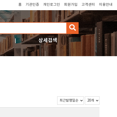
홈
기관인증
개인로그인
회원가입
고객센터
이용안내
검
색
상세검색