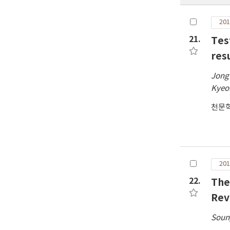
201
21.
Tes
res
Jong
Kyeo
천문
201
22.
The
Rev
Soun