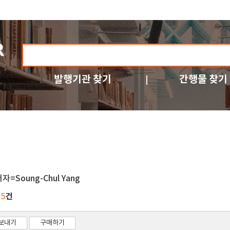
발행기관 찾기
간행물 찾기
자=Soung-Chul Yang
건
25
보내기
구매하기