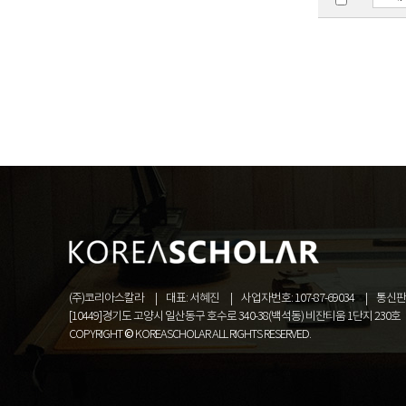
(주)코리아스칼라
대표: 서혜진
사업자번호: 107-87-69034
통신판매
[10449]경기도 고양시 일산동구 호수로 340-38(백석동) 비잔티움 1단지 230호
COPYRIGHT © KOREASCHOLAR ALL RIGHTS RESERVED.