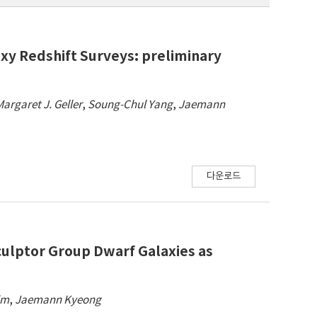
xy Redshift Surveys: preliminary
Margaret J. Geller
,
Soung-Chul Yang
,
Jaemann
다운로드
culptor Group Dwarf Galaxies as
im
,
Jaemann Kyeong