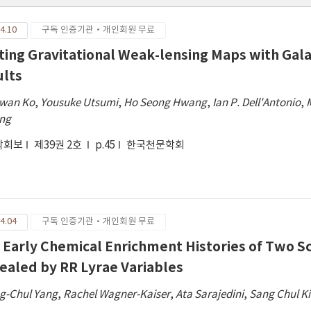
4.10
구독 인증기관·개인회원 무료
ting Gravitational Weak-lensing Maps with Gala
ults
wan Ko
,
Yousuke Utsumi
,
Ho Seong Hwang
,
Ian P. Dell'Antonio
,
ng
학회보
제39권 2호
p.45
한국천문학회
4.04
구독 인증기관·개인회원 무료
 Early Chemical Enrichment Histories of Two S
ealed by RR Lyrae Variables
g-Chul Yang
,
Rachel Wagner-Kaiser
,
Ata Sarajedini
,
Sang Chul K