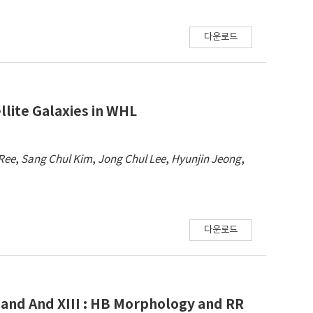
다운로드
llite Galaxies in WHL
Ree
,
Sang Chul Kim
,
Jong Chul Lee
,
Hyunjin Jeong
,
다운로드
 and And XIII : HB Morphology and RR