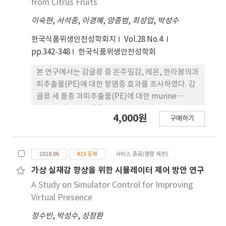
from Citrus Fruits
fermentation compared with those treated
성 향기성분을 확인하였다. 무 추출물 속 휘발성 향기
with BTK-Ori. In conclusion, these results
이숙현
,
서석종
,
이경혜
,
양종범
,
최성업
,
박성수
성분들 중 methanethiol이 주요한 향기성분으로 확
demonstrate that kombucha fermented
인되었다. 본 연구에서 확인된 결과들은 무 추출 물의
한국식품위생안전성학회지
Vol.28 No.4
with the leaves and roots of DM increases
향미 특성에 대한 기초 연구 자료로 활용될 수 있을 것
pp.342-348
한국식품위생안전성학회
antioxidant activity and can significantly
으로 판단된다.
regulate inflammatory responses at the
본 연구에서는 감귤류 중 온주밀감, 레몬, 한라봉의과
cellular level.
피추출물(PE)에 대한 항염증 효과를 조사하였다. 감
귤류 세 품종 과피추출물(PE)에 대한 murine
macrophage cell line Raw 264.7세포를 배양하여
4,000원
구매하기
세포독성, NO생성량, 세포내 염증관련 단백질 발현
양상을 분석하였다. 그 결과 CUP, CHP, CLP 처리구
의 경우 2 mg/mL 이하의 농도에서는 세포생육을 저
2018.06
KCI 등재
서비스 종료(열람 제한)
해하지 않았다. LPS (100 ng/mL)를 처리한 세포의
NO생성량을 LPS를 처리하지 않은 대조구와 비교했
가상 실재감 향상을 위한 시뮬레이터 제어 방안 연구
을 때 상당량이 증가했음을 알 수 있었고, 추출물을 농
A Study on Simulator Control for Improving
도별로 처리했을 때 농도가 증가할수록 NO생성량은
Virtual Presence
감소하였다. 각 처리구에서 각 1 mg/mL 농도에서는
정수빈
,
박성수
,
성정환
CUP > CHP > CLP 순 으로 NO 저해활성이 강하게