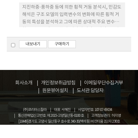
는 물량대비 보가 기둥보다 횡변위 영향에 미치는 민
지진하중⋅풍하중 등에 의한 횡적 거동 분석시, 민감도
감도의 정도가 크게 나타났고, 가새 튜브구조시스템
해석은 구조 모델의 입력변수의 변화에 따른 횡적 거
의 경우는 가새가 물량대비 기둥 및 보와 비교하면 가
동의 특성을 분석하고 그에 따른 상대적 주요 변수를
장 민감한 것으로 나타났다.
찾는 것을 목적으로 한다. 따라서 민감도 해석은 건축
물의 구조 진단과 보수 보강 분야에서 특히 중요하다.
본 논문에서는 동일한 높이에서 다이아그리드 가새부
내보내기
구매하기
재의 설치 각도를 변화 시키면서 TDA이론을 적용한
선형정적 해석법으로 민감도 해석을 수행하였다. 지
진하중의 영향이 큰 중층 건축물에서는 모듈의 설치
각도가 58°일 때 가새부재가 가장 주요한 변수로 판별
되었고, 풍하중의 영향이 큰 고층 건축물에서는 모듈
회사소개
개인정보취급방침
이메일무단수집거부
의 설치 각도가 67.4°일 경우 가새부재가 가장 주요한
원문뷰어설치
도서관 담당자
변수로 판별되어 시스템 적용의 효율성을 입증하 였
다. 또한 구간별 민감도는 12층에서 36층 모델의 경우
(주)코리아스칼라
대표: 서혜진
사업자번호: 107-87-69034
중상층부에서 가장 크게 나타났으며, 고층 건축물의
통신판매업신고번호: 제 2015-고양일산동-0100 호
고객정보관리 : 허지영
경우 하부에서 가장 큰 민감 도값이 산출되었다.
[10449]경기도 고양시 일산동구 호수로 340-38(백석동) 비잔티움 1단지 230호
COPYRIGHT © KOREASCHOLAR ALL RIGHTS RESERVED.