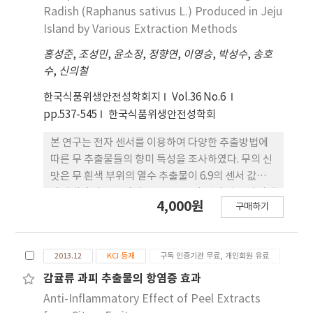
nitric oxide (NO) production and
Radish (Raphanus sativus L.) Produced in Jeju
inflammation-related cytokine content in
Island by Various Extraction Methods
cells. Kombucha containing ethanol extracts
홍성준
of DM leaves (BTK-E-DML) and roots (BTK-E-
,
조성민
,
윤소정
,
정향연
,
이영승
,
박성수
,
송호
수
DMR) showed higher radical scavenging
,
신의철
activity and ORAC 3 d after fermentation than
한국식품위생안전성학회지
Vol.36 No.6
that prepared from black tea alone (BTK-
pp.537-545
한국식품위생안전성학회
Ori). In an in vitro experiment using RAW 264.7,
samples were treated with 8 mg/mL
본 연구는 전자 센서를 이용하여 다양한 추출방법에
kombucha considering cytotoxicity; the
따른 무 추출물들의 향미 특성을 조사하였다. 무의 신
lipopolysaccharide (LPS)-induced NO
맛은 무 흰색 부위의 열수 추출물이 6.9의 센서 값을
content significantly reduced after BTK-E-
나타내어 가장 높았다. 신맛은 8.0의 센서 값을 나타내
4,000원
DML and BTK-EDMR treatments compared
구매하기
어 무 초록색 부위의 콜드 브루 추출물이 가장 높았다.
with that after BTK-Ori treatment.
감칠맛은 무 흰색 부위의 열수 추출물이 8.3의 센서 값
Additionally, the levels of interleukin-6 and
을 나타내어 가장 높았다. 단맛은 무 초록색 부위의 콜
tumor necrosis factor-alpha, which were
2013.12
KCI 등재
구독 인증기관 무료, 개인회원 유료
드 브루 추출물이 6.8 의 센서 값으로 가장 높은 값을
LPS-stimulated inflammatory cytokines,
나타내었고, 쓴맛은 무 초록색 부위의 고온 가압 추출
감귤류 과피 추출물의 항염증 효과
significantly decreased in cells treated with
물이 7.5의 센서 값으로 가장 높은 값을 나타내었다.
Anti-Inflammatory Effect of Peel Extracts
BTK-E-DML and BTK-E-DMR 15 d after
전자코를 이용하여 무 추출물들에서 총 16개의 휘발