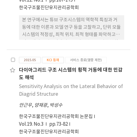
Vol.22. No.1
pp.167-175
한국구조물진단유지관리공학회
본 연구에서는 튜브 구조시스템의 역학적 특징과 거
동에 대한 이론과 모델 연구 등을 고찰하고, 단위 모듈
시스템의 적정성, 최적 위치. 최적 형태를 파악하고,
각 부재의 강성증감에 따른 부재 변수를 고려한 복합
튜브 구조시스템을 통계학적인 개념을 도입한 민감도
방법에 의한 해석을 수행하였다. 구체적인 방법에서
2015.05
KCI 등재
서비스 종료(열람 제한)
복합 튜브 구조시스템의 전단지연 현상과 횡적 거동
다이아그리드 구조 시스템의 횡적 거동에 대한 민감
에 대한 특성을 비교 고찰하였고, 또한 그 결 과 치를
도 해석
이용하여 향후 있을 초고층 복합 구조시스템의 설계
와 실무에 대한 기초 자료를 제시하는데 연구의 목표
Sensitivity Analysis on the Lateral Behavior of
를 두었다. 연구 결과로는 골조 튜브 구조시스템만으
Diagrid Structure
로는 초고층 건물의 횡적 거동에는 효과적으로 대치
안근우
,
양재광
,
박성수
하지 못하므로, 복합 튜브 구조시스템을 구성하여 횡
하중 저항요소로 구성부재를 다양하게 변화시켜 검토
한국구조물진단유지관리공학회 논문집
한 결과, 각 부재 물량대비 가새 부재가 가장 큰 횡적
Vol.19. No.3
pp.73-82
거동에 대한 영향 요소로 파악되었다. 골조 튜브구조
한국구조물진단유지관리공학회