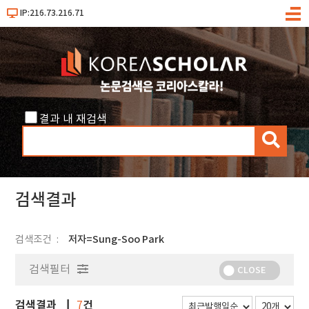
IP:216.73.216.71
메
뉴
결과 내 재검색
검
색
검색결과
검색조건
저자=Sung-Soo Park
검색필터
CLOSE
검색결과
건
7