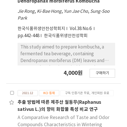
Dendropanax morbiferus Kombucha
Jie Rong
,
Ki-Bae Hong
,
Yun Jae Cho
,
Sung-Soo
Park
한국식품위생안전성학회지
Vol.38 No.6
pp.442-448
한국식품위생안전성학회
This study aimed to prepare kombucha, a
fermented tea beverage, containing
Dendropanax morbiferus (DM) leaves and
roots, and analyze its antioxidant and
4,000원
구매하기
intracellular activities. We compared the pH
change, total acidity, radical scavenging
activity, and oxygen radical absorbance
2021.12
KCI 등재
구독 인증기관 무료, 개인회원 유료
capacity (ORAC) of kombucha fermented
with black tea alone and that with added DM
추출 방법에 따른 제주산 월동무(Raphanus
leaves or roots during fermentation. Using
sativus L.)의 향미 화합물 특성 비교 연구
RAW 264.7, we evaluated the effects of
A Comparative Research of Taste and Odor
kombucha containing different DM parts on
Compounds Characteristics in Wintering