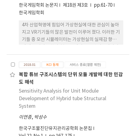
나타났다. Western blot의 결과상으로는 CUP와
한국게임학회 논문지
제18권 제3호
pp.61-70
CHP의 iNOS 단백질 저해활성이 비슷 한 강도로 나
한국게임학회
타남을 확인하였다. COX-2 효소의 저해활성은 CUP
> CHP > CLP의 순으로 나타났다. 따라서 CUP,
4차 산업혁명에 힘입어 가상현실에 대한 관심이 높아
CHP, CLP 처리구는 모두 항염증 작용을 가지고 있으
지고 VR기기들의 많은 발전이 이루어 졌다. 이러한 기
며, 또한 CUP 처리구가 세 개의 추출물 중에서 가장
기들 중 모션 시뮬레이터는 가상현실의 실재감 향상
저해활성이 강하였다.
에 많은 기여를 한다. 본 논문에서는 모션 시뮬레이터
와 VR콘텐츠의 효율적인 연동을 위해 기존 시뮬레이
터와 제어 방식의 사례에 대해 분석하고, VR콘텐츠
2018.01
KCI 등재
서비스 종료(열람 제한)
내의 모션 제어 요소를 추출하여 크게 4가지로 분류하
복합 튜브 구조시스템의 단위 모듈 개발에 대한 민감
였다. 이러한 사전 연구를 바탕으로 본 논문은 VR콘텐
도 해석
츠 제작 시 보다 효율적으로 콘텐츠와 시뮬레이터를
연동할 수 있도록 돕는 모듈형 모션 제어 방식을 제안
Sensitivity Analysis for Unit Module
한다.
Development of Hybrid tube Structural
System
이연종
,
박성수
한국구조물진단유지관리공학회 논문집