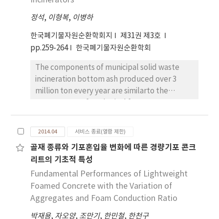
Incinerators
정석
,
이형복
,
이병하
한국폐기물자원순환학회지
제31권 제3호
pp.259-264
한국폐기물자원순환학회
The components of municipal solid waste
incineration bottom ash produced over 3
million ton every year are similarto the
components of geological features,
therefore it is suitable to be used as the raw
materials of lightweight
2014.04
서비스 종료(열람 제한)
aggregate.Development of lightweight
골재 종류와 기포혼입율 변화에 따른 경량기포 콘크
aggregate using this bottom ash will be
리트의 기초적 특성
helpful to solve landfill and environmental
problems.Lightweight aggregate was
Fundamental Performances of Lightweight
developed at 1,110oC by using clay, kaolin,
Foamed Concrete with the Variation of
bentonite and silica as the raw material to
Aggregates and Foam Conduction Ratio
50%of municipal solid waste incineration
박재용
,
자오양
,
조만기
,
한민철
,
한천구