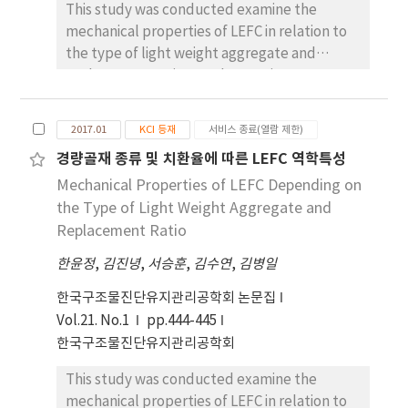
This study was conducted examine the
mechanical properties of LEFC in relation to
the type of light weight aggregate and
replacement ratio. For the specimen,
different replacement ratio was used for
recycled waste ALC and the bottom ash light
2017.01
KCI 등재
서비스 종료(열람 제한)
weight aggregate respectively. The tests
경량골재 종류 및 치환율에 따른 LEFC 역학특성
revealed that 60% of the waste ALC light
Mechanical Properties of LEFC Depending on
weight aggregate is suitable for securing the
optimal strength and light weight of the
the Type of Light Weight Aggregate and
LEFC.
Replacement Ratio
한윤정
,
김진녕
,
서승훈
,
김수연
,
김병일
한국구조물진단유지관리공학회 논문집
Vol.21. No.1
pp.444-445
한국구조물진단유지관리공학회
This study was conducted examine the
mechanical properties of LEFC in relation to