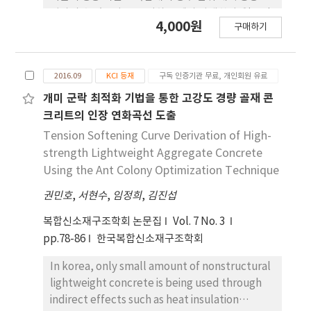
x10-13 m2/s, 1.4x10-13 m2/s로 Micro hollow
낮아질 수 있으나 강도 저하 문제가 발생한다. 일반적
4,000원
sphere 치환량이 증 가함에 따라 염화이온 침투 저항
구매하기
으로 경량화를 위해서는 시멘트 복합체를 배합할 때
성이 증가하는 것으로 확인되었다. 따라서, Micro
일반 경량골재와 고무경량골재, 플라스틱 펠릿 등 다
hollow sphere를 이용한다면 단위중량이 작으며
양한 인공 경량골재를 이용한 시멘트 복합체를 혼 합
내구성이 큰 고경량, 고내구 콘크리트 배합이 가능할
2016.09
KCI 등재
구독 인증기관 무료, 개인회원 유료
하여 경량화를 확보할 수 있다. 이 중 시멘트 복합체의
것으로 판단된다.
인공 경량골재로 플라스틱을 사용하면 상대적으로 골
개미 군락 최적화 기법을 통한 고강도 경량 골재 콘
재 자체의 강도를 확보할 수 있지만 재료의 표면 특성
크리트의 인장 연화곡선 도출
으로 인해 시멘트 페이스트에 부착하는데 불리하고
Tension Softening Curve Derivation of High-
골재로서의 사용이 불리하다. 이에 본 연구에서는 골
strength Lightweight Aggregate Concrete
재로 가장 적합한 플라스틱의 유형을 선택하기 위해
Using the Ant Colony Optimization Technique
다양한 유형의 플라스틱 시멘트 화합물을 변수로 하
권민호
,
서현수
,
임정희
,
김진섭
여 실험을 진행하였고 실험 결과 플라스틱의 비중이
나 표면 재질에 의해서 시멘트 복합체의 물리적 성질
복합신소재구조학회 논문집
Vol. 7 No. 3
이 변화하는 것을 확인할 수 있었다.
pp.78-86
한국복합신소재구조학회
In korea, only small amount of nonstructural
lightweight concrete is being used through
indirect effects such as heat insulation