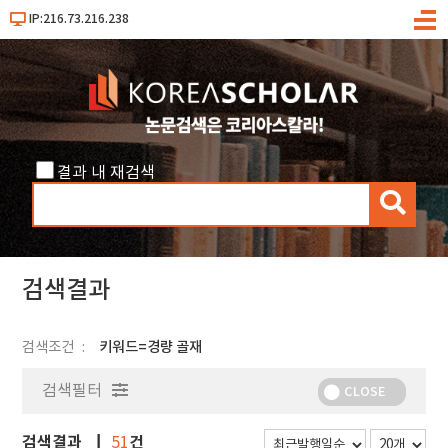
IP:216.73.216.238
메
뉴
결과 내 재검색
검
색
검색결과
검색조건
키워드=경량 골재
검색필터
CLOSE
검색결과
건
51