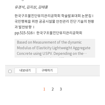
유경석
,
김지상
,
김태홍
한국구조물진단유지관리공학회 학술발표대회 논문집
국민행복을 위한 공공시설물 안전관리 진단 기술의 현황
과 발전방향
pp.515-516
한국구조물진단유지관리공학회
Based on Measurement of the dynamic
Modulus of Elasticity Lightweight Aggregate
Concrete using USPV. Depending on the
materials used absolute difference in
dynamic modulus of elasticity was verified,
but increasing load was caused Ultrasonic
내보내기
구매하기
velocities increase, and accordingly the
relative value increase in dynamic modulus of
elasticity identical trend was confirmed.
1
2
3