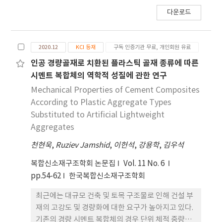
물은 대형화 및 고층화되고 있다. 이에 따라 고강도,
다운로드
고경량, 고내구 콘크리트 개발에 대한 다양한 연구가
진행되고 있다. 특히 나노소재가 첨 가된 콘크리트는
나노소재에 의해 미세공극이 충진되어 강도 및 내구
2020.12
KCI 등재
구독 인증기관 무료, 개인회원 유료
성이 우수한 것으로 알려져있다. 그러나 기존 나노소
재가 적용된 콘크리트는 단위중량이 높아 이를 구조
인공 경량골재로 치환된 플라스틱 골재 종류에 따른
물에 적용시 자중을 증가시키 는 단점이 있다. 이에 본
시멘트 복합체의 역학적 성질에 관한 연구
연구에서는 입자 직경이 10-100 μm이지만 입자 내
Mechanical Properties of Cement Composites
부의 공극이 있어 단위 중량이 0.6t/m3인 Micro
According to Plastic Aggregate Types
hollow sphere가 잔골재로 사용된 고경량, 고강도
Substituted to Artificial Lightweight
콘크리트의 염화물 침투 특성을 평가하였다. 본 연구
Aggregates
에서 사용된 실험변수로써 Micro hollow sphere의
천현욱
잔골재 치환량(0%, 42%, 100%)가 고려되었으며,
,
Ruziev Jamshid
,
이헌석
,
강용학
,
김우석
이 시편의 단위중량은 각각 2.37 t/m3, 1.89 t/m3,
복합신소재구조학회 논문집
Vol. 11 No. 6
1.62 t/m3이다. Micro hollow sphere가 사용된 콘
pp.54-62
한국복합신소재구조학회
크리트의 염화물 침투 특성은 NT-Build 492 시험을
통해 평가되었다. 실 험결과 Micro hollow sphere
최근에는 대규모 건축 및 토목 구조물로 인해 건설 부
치환율이 0%, 42%, 100%인 실험체의 단위중량은
재의 고강도 및 경량화에 대한 요구가 높아지고 있다.
염화이온 확산계수는 각각 4.45 x10-13 m2/s, 2.57
기존의 경량 시멘트 복합체의 경우 단위 체적 중량이