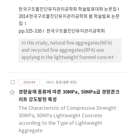
bottom ash. Silicon carbide (SiC) was used as
a blowing agent. Optimal mixingratio is
한국구조물진단유지관리공학회 학술발표대회 논문집
bottom ash 50%, kaolin 22%, clay 22%,
2014 한국구조물진단유지관리공학회 봄 학술발표 논문
bentonite 6% and blowing agent 0.1%. As the
집
result of quality test,produced lightweight
pp.325-326
한국구조물진단유지관리공학회
aggregate met the all appraisal standards.
In this study, natural fine aggregates(NFA)
The result of heavy metal leaching test was
and recycled fine aggregates(RFA) was
much lowerthan the elution reference value
applying in the lightweight foamed concrete.
of ceramic manufactures made by using
To replacement of OPC, high volume blast
bottom ash.
furnace slag was used and incineration ash
and recycled aggregates powder were used
2014.04
서비스 종료(열람 제한)
as alrali activator, Fundamental
경량골재 종류에 따른 30MPa, 50MPa급 경량콘크
performances of lightweight famed concrete
리트 강도발현 특성
has been tested. Results showed that as the
increase of foam conduction ratio, the
The Characteristic of Compressive Strenght :
strength and the density has been decreased
30MPa, 50MPa Lightweight Concrete
according to the Type of Lightweight
Aggregate