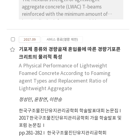
aggregate concrete (LWAC) T-beams
reinforced with the minimum amount of
longitudinal reinforcement could be
conservatively predicted by the
conventional procedure using the equivalent
2017.09
서비스 종료(열람 제한)
stress block specified in concrete code
기포제 종류와 경량골재 혼입률에 따른 경량기포콘
provision.
크리트의 물리적 특성
A Physical Performance of Lightweight
Foamed Concrete According to Foaming
agent Types and Replacement Ratio of
Lightweight Aggregate
정성민
,
윤창연
,
이한승
한국구조물진단유지관리공학회 학술발표대회 논문집
2017 한국구조물진단유지관리공학회 가을 학술발표 및
포럼 논문집
pp.281-282
한국구조물진단유지관리공학회