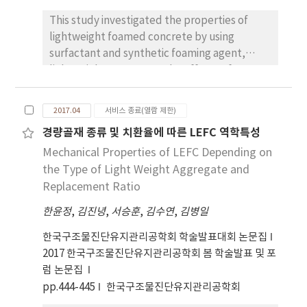
This study investigated the properties of
lightweight foamed concrete by using
surfactant and synthetic foaming agent,
lightweight aggregate. The effects of
foaming agent types and replacing ratio of
lightweight aggregate on the compressive
2017.04
서비스 종료(열람 제한)
strength, density and pore structure of the
경량골재 종류 및 치환율에 따른 LEFC 역학특성
concrete were investigated. This study
Mechanical Properties of LEFC Depending on
showed the improvement of important
properties of lightweight foamed concrete.
the Type of Light Weight Aggregate and
Lower pore distribution and correspondingly
Replacement Ratio
higher compressive strength values were
한윤정
,
김진녕
,
서승훈
,
김수연
,
김병일
reached. Also, synthetic foaming agent had
more positive effect on the strength of
한국구조물진단유지관리공학회 학술발표대회 논문집
foamed concrete.
2017 한국구조물진단유지관리공학회 봄 학술발표 및 포
럼 논문집
pp.444-445
한국구조물진단유지관리공학회