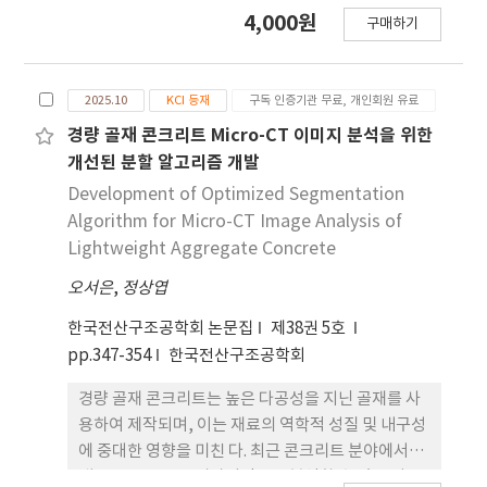
크리트 수요 증가로 인해 막대한 양의 모래와 굵은 골
4,000원
구매하기
재 생산이 요구되면서 환경 생태계 파괴 문제가 증가
하고 있다. 이에 따라 기능성 건설재료 개발과 대체 골
재 활용에 대한 연구가 활발히 진행되고 있으며, 특히
2025.10
KCI 등재
구독 인증기관 무료, 개인회원 유료
해양 패각은 풍부한 탄산 칼슘 함량으로 주목받고 있
다. 한편, 다수의 내부 기공을 가지는 기포콘크리트는
경량 골재 콘크리트 Micro-CT 이미지 분석을 위한
우수한 단열 성능, 낮은 밀도, 내동해성을 특징으로
개선된 분할 알고리즘 개발
하는 친환경･에너지 효율적 재료로 떠오르고 있다. 게
Development of Optimized Segmentation
다가, 기포콘크리트는 기공 특성으로 인한 소음 저감
Algorithm for Micro-CT Image Analysis of
성능이 우수하여 차음･흡 음 건설재료로의 적용 가능
Lightweight Aggregate Concrete
성을 지닌다. 본 연구에서는 이러한 장점을 결합하여,
오서은
,
정상엽
해양 패각을 혼입한 기포콘크리트를 대상으로 천연
잔골재 고갈 문제와 해양 환경오염 문제를 동시에 해
한국전산구조공학회 논문집
제38권 5호
결하고자 하였다. 연구 수행을 위해 post-foaming
pp.347-354
한국전산구조공학회
공법을 적용하고, 공기연행제 (AE제)를 발포제로 사
용하여 공극을 형성하였으며, 꼬막 및 굴 패각을 모래
경량 골재 콘크리트는 높은 다공성을 지닌 골재를 사
잔골재 대체재로 활용하였다. 다양한 패각 대체율과
용하여 제작되며, 이는 재료의 역학적 성질 및 내구성
AE 제 함량 조건에서 제작된 시편에 대해 미세구조 특
에 중대한 영향을 미친 다. 최근 콘크리트 분야에서는
성을 분석하고, 기계적 성능과의 상관관계를 분석하
내부 공극 구조를 비파괴적으로 분석할 수 있는 기술