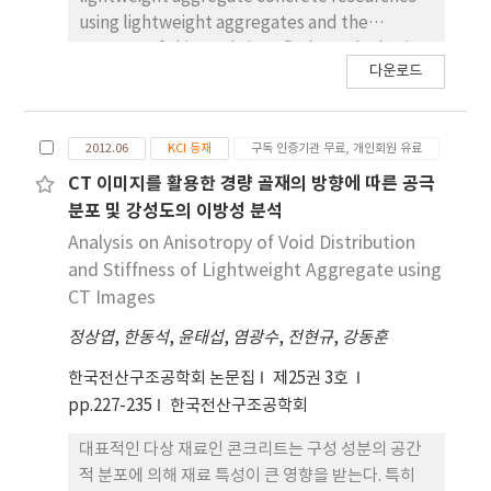
characteristic alteration according to size
using lightweight aggregates and the
changes of specimen and the characteristics
purpose of this study is to find out the basic
about crack surface are analyzed. The
다운로드
physical characteristics and tension cracking
changes of softening curve are analyzed and
fracture characteristics of lightweight
fracture energy is drawn through inverse
concrete. Crack Mouth Opening
analysis by the obtained Load-CMOD curve.
2012.06
KCI 등재
구독 인증기관 무료, 개인회원 유료
Displacement is measured through three
To decide fracture energy and analysis
point flexure experiment about embellish
CT 이미지를 활용한 경량 골재의 방향에 따른 공극
parametric, inverse analysis is conducted and
notch beam. Load-CMOD characteristics are
분포 및 강성도의 이방성 분석
Ant Colony Method is conducted for
examined through rules of countries,
Analysis on Anisotropy of Void Distribution
optimization and then a way to find out
characteristics of lightweight concrete and
and Stiffness of Lightweight Aggregate using
optimal parameterization fracture energy is
tension cracking fracture experiments. The
CT Images
suggested.
degree of tensile characteristic alteration
정상엽
,
한동석
,
윤태섭
,
염광수
,
전현규
,
강동훈
according to size changes of specimen and
the characteristics about crack surface are
한국전산구조공학회 논문집
제25권 3호
analyzed. The changes of softening curve are
pp.227-235
한국전산구조공학회
analyzed and fracture energy is drawn
through inverse analysis by the obtained
대표적인 다상 재료인 콘크리트는 구성 성분의 공간
Load-CMOD curve. To decide fracture energy
적 분포에 의해 재료 특성이 큰 영향을 받는다. 특히