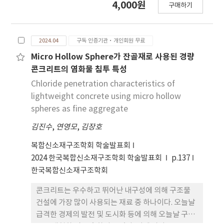
4,000원
였단. 또한 수치해석 기법을 통 해 패각 혼입 기포콘크
구매하기
로서 micro-computed tomography(micro-CT)
리트의 흡음 성능을 평가하였다. 본 연구는 해양 패각
의 활 용이 활발히 이루어지고 있으며, 특히 경량 골재
을 혼입한 기포콘크리트에서 기계적 성능을 저하시키
콘크리트의 공극 구조를 정밀하게 포착하는 데 효과
지 않으면서 흡음 및 단열과 같은 기능적 성능 향상이
2024.04
구독 인증기관·개인회원 무료
적인 것으로 나타났다. 그러나 경 량골재는 이질적인
가능함을 확인하였다.
밀도 분포와 내부 다공성으로 인해 영상 내 분할 과정
Micro Hollow Sphere가 잔골재로 사용된 경량
에서 어려움을 유발하며, 이로 인해 골재가 공극으로
콘크리트의 염화물 침투 특성
잘못 인 식되거나 경계가 명확히 구분되지 않는 문제
Chloride penetration characteristics of
가 발생할 수 있다. 이러한 한계를 극복하기 위해 본
lightweight concrete using micro hollow
연구에서는 경량 골재 콘크리트의 micro-CT 영상에
spheres as fine aggregate
서 골재를 정밀하게 식별할 수 있도록 고안된 향상된
김진수
,
연영모
,
김장호
분할 알고리즘을 제안하였다. 제안된 알고리즘의 성
능은 기존 의 세분화 방법과의 비교 분석을 통해 평가
복합신소재구조학회 학술발표회
되었으며, 더불어 제안 방식과 기존 방식 각각으로 생
2024 한국복합신소재구조학회 학술발표회
p.137
성된 3차원 micro-CT 데이터를 활용 하여 열전도도
한국복합신소재구조학회
시뮬레이션을 수행하였다. 그 결과, 제안된 알고리즘
은 공극 및 골재 경계의 정확한 식별에 있어 기존 기법
콘크리트는 우수하고 뛰어난 내구성에 의해 구조물
보다 향상된 정확도를 보였으며, 이는 LWAC의 미세
건설에 가장 많이 사용되는 재료 중 하나이다. 오늘날
구조 분석 및 거동 예측 모델링의 정밀도를 높이는 데
급격한 경제의 발전 및 도시화 등에 의해 오늘날 구조
기여할 수 있는 가능성을 보여준다.