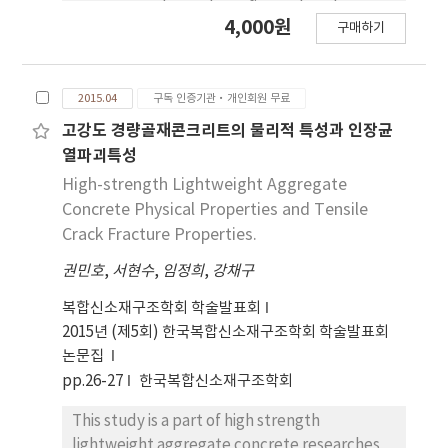
property and soundproofing rather than
4,000원
구매하기
structural elements due to lack of structural
lightweight aggregates and lack of
understanding about lightweight concrete
2015.04
구독 인증기관·개인회원 무료
development, etc. That`s why structural
lightweight concrete to reduce weight has
고강도 경량골재콘크리트의 물리적 특성과 인장균
not been put to practical use. This study is a
열파괴특성
part of high strength lightweight aggregate
High-strength Lightweight Aggregate
concrete researches using lightweight
Concrete Physical Properties and Tensile
aggregates and the purpose of this study is
Crack Fracture Properties.
to find out the basic physical characteristics
권민호
,
서현수
,
임정희
,
강채구
and tension cracking fracture characteristics
of lightweight concrete. Crack Mouth
복합신소재구조학회 학술발표회
Opening Displacement is measured through 3
2015년 (제5회) 한국복합신소재구조학회 학술발표회
point flexure experiment about notch beam.
논문집
Load-CMOD characteristics are examined
pp.26-27
한국복합신소재구조학회
through rules of countries, characteristics of
lightweight concrete and tension cracking
This study is a part of high strength
fracture experiments. The degree of tensile
lightweight aggregate concrete researches