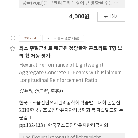
and analysis parametric, inverse analysis is
공극(void)은 콘크리트의 특성에 큰 영향을 주는 요
conducted and Ant Colony Method is
인으로서, 콘크리트 내부에 분포하는 공극의 공간적
4,000원
conducted for optimization and then a way
구매하기
분포를 파악하는 것은 재료의 특 성을 이해하는데 매
to find out optimal parameterization fracture
우 중요하다. 본 연구에서는 콘크리트 내부에 존재하
energy is suggested.
는 경량 골재의 공극 분포 분석을 위해서,
2019.04
서비스 종료(열람 제한)
CT(computed tomography)로부터 얻은 단면 이
미지를 활용하여 생성된 3차원 경량 골재 이미지를 활
최소 주철근비로 배근된 경량골재 콘크리트 T형 보
용하여 공극 분포를 시각화(visualization)하였다.
의 휨 거동 평가
방향에 따른 3차원 경량 골재 내부의 공극 분포 상태
Flexural Performance of Lightweight
를 정성적으로 묘사하기 위해서 확률 분 포 함수인 두
Aggregate Concrete T-Beams with Minimum
점 상관함수(two-point correlation function)를
Longitudinal Reinforcement Ratio
사용하여 공극의 공간적 분포 경향을 구(sphere)에
임채림
,
양근혁
,
문주현
표현하였다. 또한 방향에 대한 골재의 강성도
(stiffness)를 계산하여 각 방향에 따른 골재의 역학
한국구조물진단유지관리공학회 학술발표대회 논문집
적 물성치 분포 변화를 확인하였다. 각 방향으로의 확
2019 한국구조물진단유지관리공학회 봄 학술발표회 논
률 분포 함수로 표현된 공극 분포와 강성도 분석함으
문집
로서 CT 이미지를 통한 공극 분포 특성 분석 및 경량
pp.132-133
한국구조물진단유지관리공학회
골재의 역학적 특성을 효과적으로 예측할 수 있음을
확인하였다.
The flexural strength of lightweight