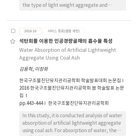
the type of light weight aggregate and
replacement ratio. For the specimen,
different replacement ratio was used for
recycled waste ALC and the bottom ash light
2016.10
서비스 종료(열람 제한)
weight aggregate respectively. The tests
석탄회를 이용한 인공경량골재의 흡수율 특성
revealed that 60% of the waste ALC light
Water Absorption of Artificial Lightweight
weight aggregate is suitable for securing the
optimal strength and light weight of the
Aggregate Using Coal Ash
LEFC.
김용혁
,
이창화
한국구조물진단유지관리공학회 학술발표대회 논문집
2016 한국구조물진단유지관리공학회 봄 학술발표 논문
집
pp.443-444
한국구조물진단유지관리공학회
In this study, it is conducted analysis of water
absorption of artificial lightweight aggregate
using coal ash. For absorption of water, the
artificial lightweight aggregate was