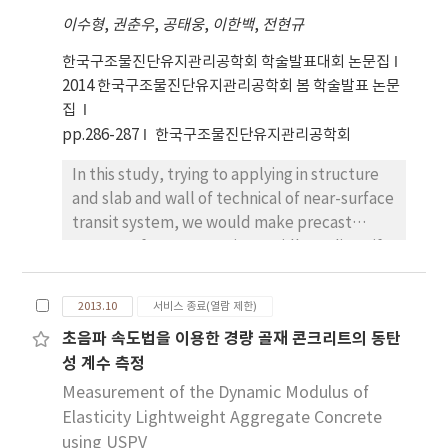
이수형
,
권춘우
,
공태웅
,
이한백
,
전현규
한국구조물진단유지관리공학회 학술발표대회 논문집
2014 한국구조물진단유지관리공학회 봄 학술발표 논문
집
pp.286-287
한국구조물진단유지관리공학회
In this study, trying to applying in structure
and slab and wall of technical of near-surface
transit system, we would make precast
concrete for constructing rapidly to diversify
subject about lightweight concrete. for this
purpose, we experimented lightweight
2013.10
서비스 종료(열람 제한)
aggregate centrally expected to be applied
초음파 속도법을 이용한 경량 골재 콘크리트의 동탄
in this research and would like to suggest
성 계수 측정
fundamental data for manufacturing
products as a level of 30, 50MPa precast
Measurement of the Dynamic Modulus of
concrete.
Elasticity Lightweight Aggregate Concrete
using USPV