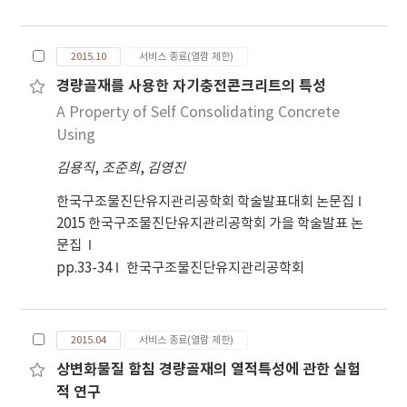
reducing autogenous shrinkage, which
provides additional water to the hydratin
cement particles, is applied to be the
2015.10
서비스 종료(열람 제한)
internal curing. This paper presents the test
경량골재를 사용한 자기충전콘크리트의 특성
result of basic property of SLWA and
A Property of Self Consolidating Concrete
autogenous shrinkage with volumes of SLWA.
Using
김용직
,
조준희
,
김영진
한국구조물진단유지관리공학회 학술발표대회 논문집
2015 한국구조물진단유지관리공학회 가을 학술발표 논
문집
pp.33-34
한국구조물진단유지관리공학회
2015.04
서비스 종료(열람 제한)
상변화물질 함침 경량골재의 열적특성에 관한 실험
적 연구