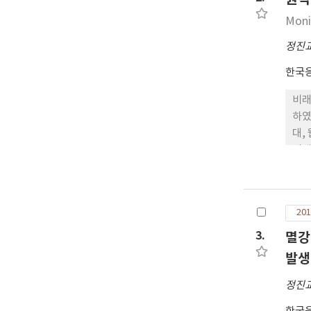
Moni
정진
한국
비래
하였
대,
간대
를 
상의
20
201
3.
멸강
발생
정진