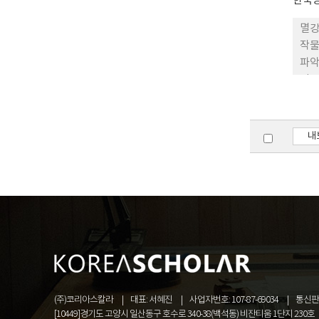
한국
멸강
작물
파악
인용
방 성
비교
pe
내
나방
방 
났고
고깔
깔대
생 
(주)코리아스칼라
대표: 서혜진
사업자번호: 107-87-69034
통신판매
[10449]경기도 고양시 일산동구 호수로 340-38(백석동) 비잔티움 1단지 230호