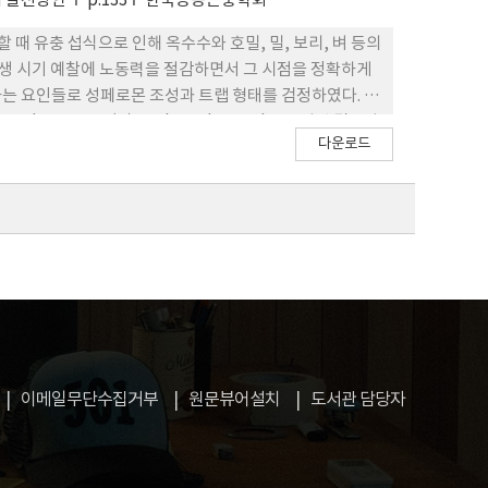
의 발전방안
p.133
한국응용곤충학회
생할 때 유충 섭식으로 인해 옥수수와 호밀, 밀, 보리, 벼 등의
발생 시기 예찰에 노동력을 절감하면서 그 시점을 정확하게
는 요인들로 성페로몬 조성과 트랩 형태를 검정하였다. 유
nyl acetate, (Z)-11-hexadecenol로 구성된 멸강나
다운로드
로 구성된 왕담배나방(Helicoverpa armigera) 성페로몬이
licis), 왕담배나방, 회양목명나방(Glyphodes
ythimna turca), 회양목명나방이 포획되었는데, 왕담배
 포획되었다. 그러나 지역과 시기에 따라 포획된 멸강나
방 비율인 0~12% 보다 더 특이성을 보이는 것으로 나타
으로 판단되었다. 한편, 무인예찰용으로 콘트랩을 변형시킨
수정한 것에서 더 효율적으로 포획되는 것으로 판단되었다.
해 멸강나방 성충은 4월과 5월 처음 발생한 후에 6월중 발
였다.
이메일무단수집거부
원문뷰어설치
도서관 담당자