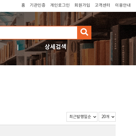
홈
기관인증
개인로그인
회원가입
고객센터
이용안내
검
색
상세검색