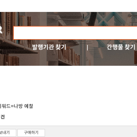
발행기관 찾기
간행물 찾기
키워드=나방 예찰
건
3
보내기
구매하기