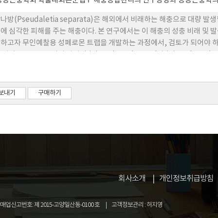
응용곤충학회 학술대회논문집
해충종합관리의 연구방향과 응용곤충학
나방(Pseudaletia separata)은 해외에서 비래하는 해충으로 대량 발
에 심각한 피해를 주는 해충이다. 본 연구에서는 이 해충의 성충 비래 및 
하고자 무인예찰용 성페로몬 트랩을 개발하는 과정에서, 검토가 되어야 하
 성페로몬으로는 이미 알려진 (Z)-11-hexadecenal과 (Z)-11-hexadece
페로몬과 (Z)-11-hexadecenal과 (Z)-9-hexadecenyl acetate
되었다. 멸강나방트랩에는 멸강나방 이외에 메밀거세미나방(Trachea atrip
rspectalis)이, 왕담배나방트랩에는 멸강나방, 왕담배나방, 쌍띠밤나방(M
보내기
구매하기
트랩에는 지역에 따라서는 멸강나방트랩에서 보다 더 많은 수의 멸강나방이
비율은 멸강나방 트랩에서 0~100%를 보여 왕담배나방트랩에 포획된 멸강나
, 무인예찰용으로는 멸강나방 성페로몬 조성을 사용하는 것이 더 효율적
형태의 트랩(G가이어)을 장착하였는데, 다시 밑에 큰 갓을 덧댄 형태로 
기형 트랩은 멸강나방 포획에서 비효율적인 것으로 나타났다. 2010년과 올
피크를 보였고, 올해의 경우 2010년 보다 약 10일 정도 빠른 발생피크를 보
회사소개
개인정보취급방침
업신고번호: 제 2015-고양일산동-0100 호
고객정보관리 : 허지영