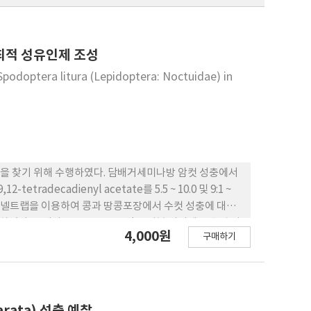
 최적 성유인제 조성
Spodoptera litura (Lepidoptera: Noctuidae) in
을 찾기 위해 수행하였다. 담배거세미나방 암컷 성충에서
-tetradecadienyl acetate를 5.5 ~ 10.0 및 9:1 ~
 담아 펀넬트랩을 이용하여 콩과 땅콩포장에서 수컷 성충에 대한
였다. 그러나 Z9E11-14:Ac 단독 성분 미끼에는 수컷 성
4,000원
구매하기
제 구성에는 두 성페로몬 화합물이 반드시 필요한 성분임을
인된 수가 많았다. 적절한 트랩 설치 높이는 1.5 m로 결정
ata) 성충 예찰