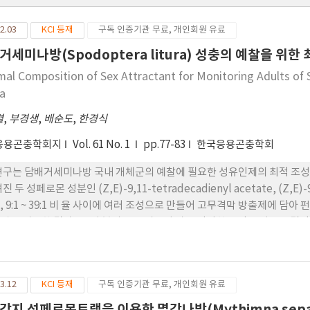
2.03
KCI 등재
구독 인증기관 무료, 개인회원 유료
거세미나방(Spodoptera litura) 성충의 예찰을 위한
mal Composition of Sex Attractant for Monitoring Adults of 
a
렬
,
부경생
,
배순도
,
한경식
응용곤충학회지
Vol. 61 No. 1
pp.77-83
한국응용곤충학회
연구는 담배거세미나방 국내 개체군의 예찰에 필요한 성유인제의 최적 조성
진 두 성페로몬 성분인 (Z,E)-9,11-tetradecadienyl acetate, (Z,E)-9,12
.1, 9:1 ~ 39:1 비 율 사이에 여러 조성으로 만들어 고무격막 방출제에
력을 비교한 결과, 두 성 분의 19:1 비율이 가장 적절한 유인 조성으로 결정하
 거의 유인되지 않았다. 이 결과 는 담배거세미나방 성충 예찰용의 성유인
낸다. 미끼에 담긴 성페로몬은 0.1 ~10 mg 사이에서 함량이 증가할수록 유
다.
3.12
KCI 등재
구독 인증기관 무료, 개인회원 유료
감지 성페로몬트랩을 이용한 멸강나방(Mythimna separ