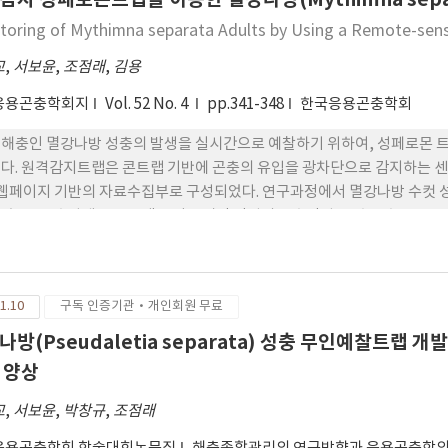
toring of Mythimna separata Adults by Using a Remote-se
교
,
서보윤
,
조점래
,
김용
응용곤충학회지
Vol. 52 No. 4
pp.341-348
한국응용곤충학회
해충인 멸강나방 성충의 발생을 실시간으로 예찰하기 위하여, 성페로몬 
다. 원격감지트랩은 콘트랩 기반에 곤충의 유입을 광차단으로 감지하는 센
 웹페이지 기반의 자료수집부로 구성되었다. 연구과정에서 멸강나방 수컷 
 축소, 신호발생 프로그램 조절, 1시간 간격의 전송간격, 신호전송 프로그
줄여 최종적으로 신호 정확도를 92% 이상으로 개선하였다. 또한 실제 
 상관계수가 0.98이상으로 원격감지트랩에서의 신호 발생이 멸강나방 발
11~2012년 멸강나방은 연중 여러 번 발생되는 것이 관찰되었는데, 모두 
1.10
구독 인증기관·개인회원 무료
나방(Pseudaletia separata) 성충 무인예찰트랩
 양상
교
,
서보윤
,
박창규
,
조점래