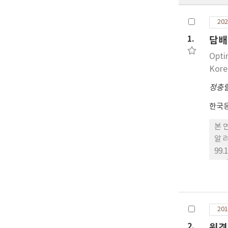
202
1.
담배
Opti
Kore
정충
한국
본 
알 려
99
유인
충이
나타
하였
201
2.
원격