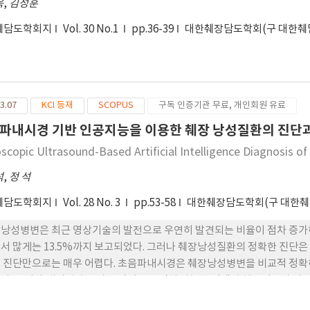
욱
,
김성훈
췌담도학회지
Vol. 30 No.1
pp.36-39
대한췌장담도학회(구 대한췌
3.07
KCI 등재
SCOPUS
구독 인증기관 무료, 개인회원 유료
파내시경 기반 인공지능을 이용한 췌장 낭성질환의 진단
scopic Ultrasound-Based Artificial Intelligence Diagnosis o
석
,
정 석
췌담도학회지
Vol. 28 No. 3
pp.53-58
대한췌장담도학회(구 대한췌
낭성병변은 최근 영상기술의 발전으로 우연히 발견되는 비율이 점차 증가
서 많게는 13.5%까지 보고되었다. 그러나 췌장낭성질환의 정확한 진단은
 진단만으로는 매우 어렵다. 초음파내시경은 췌장낭성병변을 비교적 정확하
다. 그러나 내시경 초음파는 악성으로 진행 가능한 점액성 췌장낭종과 다른
. 인공지능은 대장암, 폐암, 유방암과 같은 여러 종류의 암 진단의 정확도