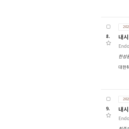
료할
202
8.
내시
Endo
한성
대한
202
9.
내시
Endo