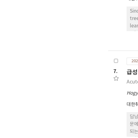
Sin
tre
lea
rel
pos
202
7.
급성
Acut
Hogy
대한
담낭
문에
되는