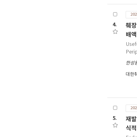
연구
고되
202
en
에 
4.
췌장
낭종
배액
Usef
Peri
한성
대한
202
5.
재발
식적