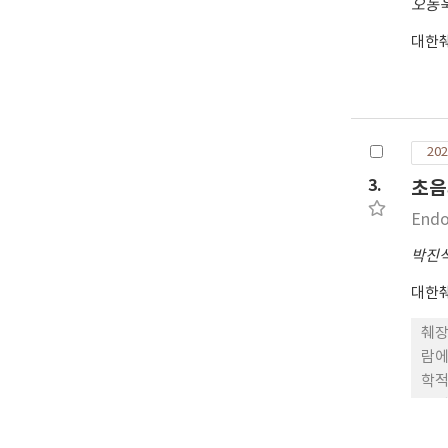
오동
대한
202
3.
초음
Endo
박진
대한
췌장
람에
학적
용된
하다