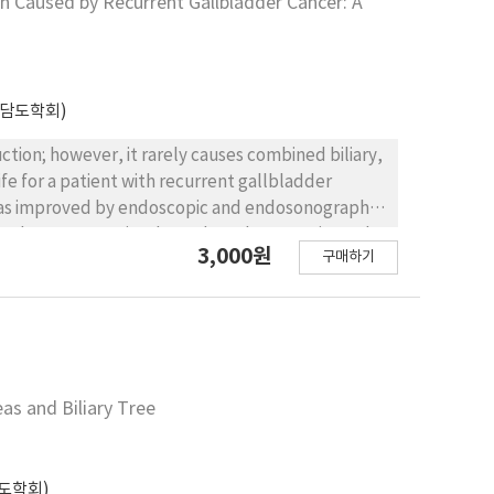
n Caused by Recurrent Gallbladder Cancer: A
담도학회)
ction; however, it rarely causes combined biliary,
life for a patient with recurrent gallbladder
 was improved by endoscopic and endosonographic
metal stents were implanted one by one using only
3,000원
구매하기
oscopic ultrasound-guided stenting after failed
re was no need for any external drainage.
s and Biliary Tree
도학회)