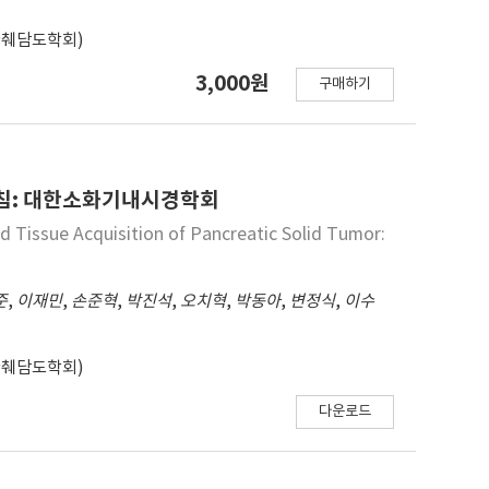
한췌담도학회)
3,000원
구매하기
지침: 대한소화기내시경학회
d Tissue Acquisition of Pancreatic Solid Tumor:
준
,
이재민
,
손준혁
,
박진석
,
오치혁
,
박동아
,
변정식
,
이수
한췌담도학회)
다운로드