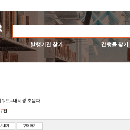
발행기관 찾기
간행물 찾기
키워드=내시경 초음파
건
27
보내기
구매하기