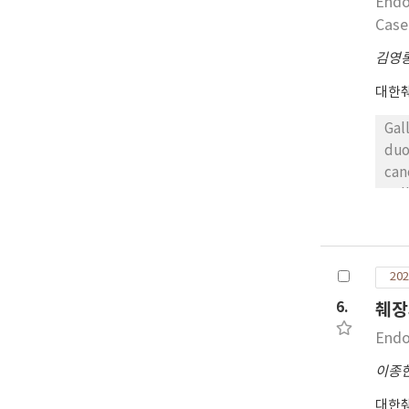
Endo
Case
김영
대한
Gal
duo
can
pal
end
ERC
202
6.
췌장
Endo
이종
대한