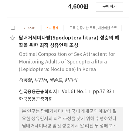
constant temperatures: 15, 20, 25, 30, and
4,600원
구매하기
35±1°C, with 60±5% relative humidity and a
light/dark cycle of 16L : 8D. Daily observations
were made of the egg, larval, pupal, and
2022.03
KCI 등재
구독 인증기관 무료, 개인회원 유료
adult stages. The total developmental
periods recorded were 182.0 days at 15°C,
담배거세미나방(Spodoptera litura) 성충의 예
78.2 days at 20°C, 46.2 days at 25°C, 34.3 days
찰을 위한 최적 성유인제 조성
at 30°C, and 30.0 days at 35°C, indicating that
Optimal Composition of Sex Attractant for
higher temperatures accelerate
Monitoring Adults of Spodoptera litura
development across the egg, larval, and
(Lepidoptera: Noctuidae) in Korea
pupal stages. Linear model analysis
정충렬
,
부경생
,
배순도
,
한경식
estimated the lower developmental
threshold and thermal constant for the total
한국응용곤충학회지
Vol. 61 No. 1
pp.77-83
immature period to be 11.0°C and 714.3
한국응용곤충학회
degree-days (DD), respectively. Nonlinear
models provided estimates for the optimal
본 연구는 담배거세미나방 국내 개체군의 예찰에 필
developmental temperatures for the total
요한 성유인제의 최적 조성을 찾기 위해 수행하였다.
period: 35.3°C for the Briere 1 model, 35.4°C
담배거세미나방 암컷 성충에서 알 려진 두 성페로몬
for the Briere 2 model, 34.5°C for the Lactin 1
성분인 (Z,E)-9,11-tetradecadienyl acetate,