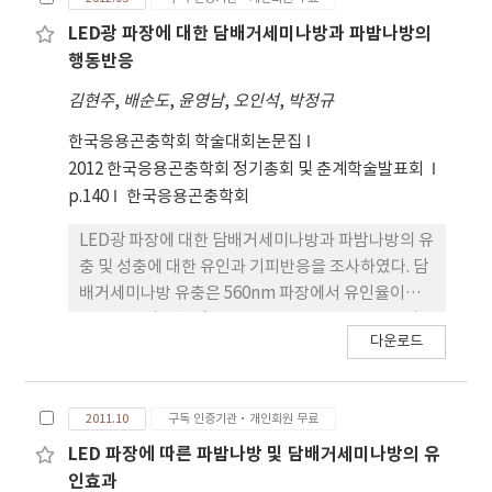
2009~2011년이 2000~2002년보다 평균온도, 최고
온도, 최저온도가 0.1~0.3℃ 높았고, 8~11월도
LED광 파장에 대한 담배거세미나방과 파밤나방의
0.5~0.7℃ 높았으나 3~7월은 0~0.3℃ 낮았다.
행동반응
2009~2011년은 2000~2002년보다 3~11월까지의
김현주
,
배순도
,
윤영남
,
오인석
,
박정규
누적 강우일수가 23.7일, 강수량이 72.9mm 많았고,
8~11월은 강우일수는 많았으나 강수량은 오히려
한국응용곤충학회 학술대회논문집
177.4mm 적었다. 페로몬 트랩에 유인된 담배거세미
2012 한국응용곤충학회 정기총회 및 춘계학술발표회
나방 성충의 발생량을 조사 연도별로 보면,
p.140
한국응용곤충학회
2000~2002년은 3월 하순에 첫 발생하여 11월 중순
LED광 파장에 대한 담배거세미나방과 파밤나방의 유
까지 발생하였고, 발생최성기는 8월 하순 전후였다.
충 및 성충에 대한 유인과 기피반응을 조사하였다. 담
그러나 2009~2011년은 4월 중순에 첫 발생하여 11
배거세미나방 유충은 560nm 파장에서 유인율이
월 하순까지 발생하였고, 발생최성기는 9월 중순 전
31.7%로 가장 높았고, 590nm, 630nm, 375nm 순
후였다. 총 발생량은 2000~2002년이 2009~2011년
다운로드
이었다. Lamp형 기판과 육면체 검정상을 이용한 담
보다 2배 많았으나 11월의 발생량은 2009~2011년이
배거세미나방 성충의 유인율은 375nm 파장에서 가
5배정도 많았다. 파밤나방의 발생은 3월 상순부터 발
장 높았고, 530nm, 590nm, 630nm 파장은 처리간
생하여 11월 중순까지 발생하였고, 발생최성기는 8
2011.10
구독 인증기관·개인회원 무료
유인율 차이가 적었다. 고출력 면광 기판과 정사면체
월 하순 전후였다. 그러나 2009~2011년은 3월 중순
검정상을 이용한 담배거세미나방 성충의 유인율도
LED 파장에 따른 파밤나방 및 담배거세미나방의 유
부터 발생하여 11월 하순까지 발생하였고, 발생최성
375nm 파장에서 36.3%로 가장 높았다. LED광 파장
기는 9월 상순 전후였다. 총 발생량은 2009~2011년
인효과