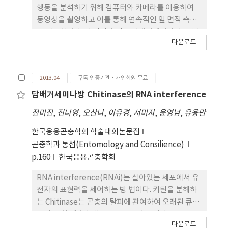
행동을 분석하기 위해 컴퓨터와 카메라를 이용하여
출되었고, 여기에 20%의 경제적 피해허용수준을 적
동영상을 촬영하고 이를 통해 연속적인 잎 면적 측정
용한 결과 9.3마리였다. 따라서 농가에서 콜라비 재배
을 시도하였다. 잎 면적 측정은 담배거세미나방 2령충
시 10주당 9.3마리, 주당 0.9마리의 담배거세미나방
다운로드
유충을 이용하여 피망 잎 섭식흔을 1분 간격으로 일주
유충이 발생할 경우 방제를 하는 것이 좋을 것으로 생
일 동안 조사하였다. 유충의 먹이인 피망은 매일 교체
각되었다.
하였고 잎 건조를 방지하기 위해 한천 배지위에 부착
2013.04
구독 인증기관·개인회원 무료
하여 제공하였다. 관찰 결과, 담배거세미나방 유충의
피망 잎 섭식 행동은 계단형의 불연속적인 섭식 형태
담배거세미나방 Chitinase의 RNA interference
를 보였다. 또한 섭식기와 비 섭식기가 뚜렷하게 구분
전미진
,
진나영
,
오산나
,
이유경
,
서미자
,
윤영남
,
유용만
되었으며 비 섭식기 이후 탈피를 하고 다시 섭식기에
들어서는 것을 확인할 수 있었다. 비교 실험을 위해
한국응용곤충학회 학술대회논문집
BT(Bacillus thuringiensis)제를 권장사용량의 절
곤충학과 통섭(Entomology and Consilience)
반 농도(500 ppm)로 처리한 결과, 대조구에 비해 섭
p.160
한국응용곤충학회
식량이 감소하였으나 탈피 시기는 빨라진 것을 확인
RNA interference(RNAi)는 살아있는 세포에서 유
할 수 있었다.
전자의 표현력을 제어하는 방 법이다. 키틴을 분해하
는 Chitinase는 곤충의 탈피에 관여하여 오래된 큐티
클의 소 화 재흡수에 도움을 주는 효소이다.
다운로드
Chitinase를 이용하여 RNA interference 효과 를