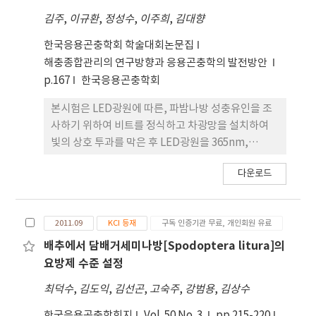
에 유인된 성충들이 각 파장에 대하여 선호성 또는 기
이 2000~2002년보다 2배 많았고 11월의 발생량도 2
김주
,
이규환
,
정성수
,
이주희
,
김대향
피성에 의해 유인되었는지 조사한 결과, 처리후 시간
배정도 많았다. 2000~2002년 11월보다 2009~2011
별 차이는 있지만 530nm 및 610nm에서 각각 15%
년 11월에 담배거세미나방 및 파밤나방 발생량이 많
한국응용곤충학회 학술대회논문집
및 10%의 기피율을 보였으나 590nm에서는 유인수
았던 이유는 평균온도가 2.2℃, 최저온도가 2.7℃ 더
해충종합관리의 연구방향과 응용곤충학의 발전방안
가 15% 더 많았다. 파밤나방 3령충을 대상으로 한
높아 기후 온난화 영향으로 생각되며, 향후 계속적인
p.167
한국응용곤충학회
LED광 파장별 유인율은 590nm 파장에서 30.5%로
발생 모니터링을 수행할 계획이다.
본시험은 LED광원에 따른, 파밤나방 성충유인을 조
가장 높았고, 560nm, 630nm 및 375nm 순이었다.
사하기 위하여 비트를 정식하고 차광망을 설치하여
파밤나방 성충의 유인율은 375nm 파장에서
빛의 상호 투과를 막은 후 LED광원을 365nm,
37~44%로 가장 높았고, 560nm, 590nm 및 630nm
410nm, 460nm, 510nm, 560nm, 610nm,
에서는 조사 시간대별 유인율 차이는 다소 있지만 전
다운로드
630nm, 730nm 등 8파장을 각 처리별로 나누고, 50
체적인 유인율 차이는 없었다. 375nm 파장은 담배거
개의 번데기를 접종, 우화수와 유인수를 조사하였다.
세미나방 성충도 가장 유인율이 높았던 파장으로 이
1차 조사에서는 365nm 파장대에서 70%, 403nm에
범위의 파장을 이용하면 담배거세미나방 및 파밤나방
2011.09
KCI 등재
구독 인증기관 무료, 개인회원 유료
서 62.5%의 높은 유인률을 보였고, 2차 조사에서는
성충 유인포획에 유용할 것으로 생각된다.
367nm에서 5.1%, 410nm에서는 35.9%의 유인률
배추에서 담배거세미나방[Spodoptera litura]의
을 보인 반면, 다른 파장대에서는 유인되지 않아 파밤
요방제 수준 설정
나방 성충은 자외선 영역의 LED파장에 유인효과가
최덕수
,
김도익
,
김선곤
,
고숙주
,
강범용
,
김상수
높았다. 파밤나방과 거세미나방의 유충의 LED광원에
의한 유인효과를 조사하기 위하여 LED광원을
한국응용곤충학회지
Vol. 50 No. 3
pp.215-220