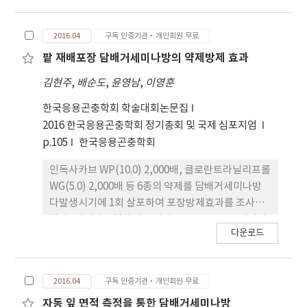
미나방 유충의 섭식 행동은 섭식기(약 1800분)와 비
occurrence pattern were closely related to
섭식기(약 760분)가 뚜렷하게 구분되었 으며 섭식기
the temperature and relative humidity
2016.04
구독 인증기관·개인회원 무료
가 끝나면 비섭식기를 거쳐 탈피를 하고, 탈피 직후 섭
during larva stage.
식을 다시 시작하였다. 1회 평균 섭식 지속 시간(15
팥 재배포장 담배거세미나방의 약제방제 효과
분) 및 영기내 평균 섭식 회수(27.5회), 섭식 간격(54
김현주
,
배순도
,
윤영남
,
이영훈
분)은 영기에 따라 차이가 나지 않았다. 섭식량만 영
기에 따라 지수적(y=3e¹.⁴x )으로 증가하였다. 영기에
한국응용곤충학회 학술대회논문집
따른 체면적 증가(=최대치-최소치)는 지수적 증가
2016 한국응용곤충학회 정기총회 및 국제 심포지엄
(y=0.4ex)를 하였다. 영기내에서 담배거세미나방 유
p.105
한국응용곤충학회
충의 크기는 섭식기에 크기가 증가하지만, 비섭식기
인독사카브 WP(10.0) 2,000배, 클로란트라닐리프롤
에는 성장하지 않거나 6령기 비섭식기에는 감소하는
WG(5.0) 2,000배 등 6종의 약제를 담배거세미나방
것을 관찰하였다. 영기별 섭식량에 따른 성장 효율(크
다발생시기에 1회 살포하여 포장방제효과를 조사한
기 증가량(mm2)/영기내 섭식량(g)) 은 1령기부터 6
결과, 처리 후 7일차의 방제가는 92.4~95.9% 이었다.
령기까지 각각 633, 283, 222, 184, 64, 43으로 감소
다운로드
인독사카브 WP 1회 + 에토펜프록스· 메톡시페노자
하였다.
이드 EW 1회, 에토펜프록스·메톡시페노자이드 EW
1회 + 인독사카브 WP 1회, 클로란트라닐리프롤 GP
2016.04
구독 인증기관·개인회원 무료
1회 + 인독사카브 WP 1회, 인독사카브 WP 1회 + 클
로란트라닐리프롤 WG 1회, 메톡시페노자이드 WP 1
자동 잎 면적 측정을 통한 담배거세미나방