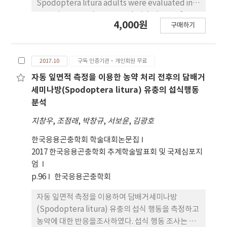
Spodoptera litura adults were evaluated in
greenhouse and compared with those of no
4,000원
구매하기
light trap, which is typical used in commercial
trap. At this time, in order to attract these
two species of moths, sex pheromone traps
2017.10
구독 인증기관·개인회원 무료
were installed at the top side according to
the degree of tomato growth inside the
자동 잎면적 측정을 이용한 농약 처리 전후의 담배거
tomato cultivation greenhouse around the
세미나방(Spodoptera litura) 유충의 섭식행동
LED trap. In addition, two types of light-
분석
emitting traps (420 nm, 470 nm) were
지창우
,
조점래
,
박창규
,
서보윤
,
김광호
installed in the greenhouse at 1/40 m2,
respectively. Also two sex pheromone were
한국응용곤충학회 학술대회논문집
installed inside of the greenhouse according
2017 한국응용곤충학회 추계학술발표회 및 국제심포지
to the height of the tomato plants. 10 days
엄
later, Blue-light trap(BLB, 470 nm
p.96
한국응용곤충학회
wavelength) was 3.1－3.5 times more
자동 잎면적 측정을 이용하여 담배거세미나방
attractive than Violet-light trap(VLB, 420 nm
(Spodoptera litura) 유충의 섭식 행동을 측정하고
wavelength) in S. exigua (105.6 ± 7.3) and S.
농약에 대한 반응을조사하였다. 섭식 행동 조사는 부
litura (42.0 ± 3.1) respectively, whereas the