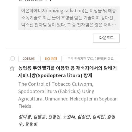
방 모두 104~108 CFU•총분변량-1•개체-1•일-1
이온화에너지(ionizing radiation)는 미생물 및 해충
에 해당하는 살모넬라균을 분변을 통하여 배출하는
소독기술로 최근 들어 조명을 받는 기술이며 감마선,
것으로 조사되었다. 이후에 다소 감소하는 경향을 보
엑스선 전자빔 등이 있다. 그 중 전자빔은 짧은 처리시
였지만 살모넬라균이 실험기간 동안 지속적으로 검출
간 및 사용자의 조사선량의 조절이 용이한 이점이 있
되었다. 실험종료 후에 담배거세미나방 노숙유충을
다운로드
으며 현재 의료, 반도체, 식품 분야에서 널리 사용되
분쇄하여 분석한 결과, 낮은 농도(평균 100.7CFU•
고 있다. 본 연구에서는 담배거세미나방을 대상으로
개체-1)로 살모넬라균이 검출되었다.
전자빔 조사 후 나타나는 불임과 형태기형을 보고자
2015.06
KCI 등재
구독 인증기관 무료, 개인회원 유료
하였다. 담배거세미나방의 성충에 전자빔 조사 후 산
란수는 차이가 없었으며 부화율은 선량이 증가할수록
농업용 무인헬기를 이용한 콩 재배지에서의 담배거
억제되었다. 번데기에 전자빔을 조사한 후 우화한 성
세미나방(Spodoptera litura) 방제
충의 산란수는 선량이 증가할수록 감소하였으며 부화
The Control of Tobacco Cutworm,
율 또한 감소하였다. 이러한 불임의 원인을 규명하기
Spodoptera litura (Fabricius) Using
위해 comet assay, real time-PCR, 및 SDS-
Agricultural Unmanned Helicopter in Soybean
PAGE 등을 통해 실험한 결과, 전자빔 조사에 의해 세
Fields
포내 DNA가 손상이 되었으며 vitellogenine의 발현
성덕경
정도에 변화가 나타났다. 유충의 경우에는 전자빔 조
,
김영광
,
진영민
,
노일래
,
심상인
,
김석현
,
김철
수
사 후 발육 지연 및 형태 변화가 보였으며 번데기로 용
,
정정성
화 후 무처리에 대비하여 기형율이 매우 높게 나타났