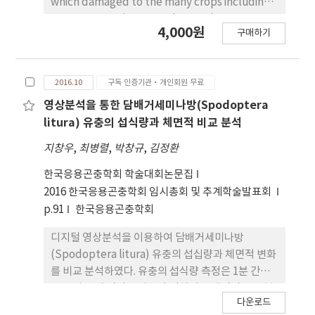
which damaged to the many crops including
sweet potato (Ipomoea batatas). We
4,000원
구매하기
investigated weekly occurrence of the
Spodoptera litura (Fabricius) using
pheromone trap at six study fields of three
2016.10
구독 인증기관·개인회원 무료
regions, Jeonnam, Korea. A total of 41,895
individuals were collected from 18th July to
영상분석을 통한 담배거세미나방(Spodoptera
23th September in 2013; Yeongamgun was
litura) 유충의 섭식량과 체면적 비교 분석
collected the highest individuals (17,519),
지창우
,
최병렬
,
박창규
,
김정환
and following the Muan-gun (12,709) and
Haenamgun (11,667). The seasonal
한국응용곤충학회 학술대회논문집
occurrence of S. Litura was increased from
2016 한국응용곤충학회 임시총회 및 추계학술발표회
July to September, and peak occurrence
p.91
한국응용곤충학회
timing was in late-September. There were a
디지털 영상분석을 이용하여 담배거세미나방
positive correlation between field area and
(Spodoptera litura) 유충의 섭십량과 체면적 변화
number of individuals (P=0.02, r=0.89), and a
를 비교 분석하였다. 유충의 섭식량 측정은 1분 간격
negative correlation between field area and
으로 피망 잎 면적을 자동 측정하였고 체면적은 30분
density (p=0.02, r=-0.89). As a PCA (principal
다운로드
간격으로 마우스 입력을 통해 측정하였다. 담배거세
component analysis) result, adults