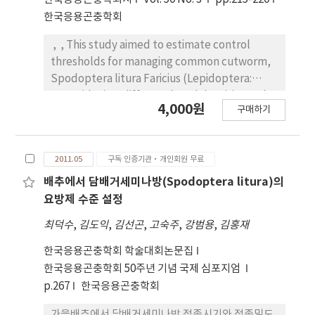
365nm, 460nm, 510nm, 560nm, 610nm,
한국응용곤충학회
630nm, 730nm 등 7파장을 이용하여 유충의 유인시
, , This study aimed to estimate control
험을 수행한 결과 파밤나방 유충은 365nm에서
thresholds for managing common cutworm,
41.4%, 560nm 17.3%, 610nm 11.0%로 365nm가
Spodoptera litura Faricius (Lepidoptera:
유인률이 가장 높았고, 담배거세미나방에서도
Noctuidae) at different larval densities and
365nm 45.3%, 560nm 16.6%, 460nm 14.0%로
4,000원
구매하기
growth stages of Chinese cabbage in field
365nm가 유인률이 가장 높았다. 이러한 결과는 파밤
conditions. The percent yield reduction (Y) of
나방과 담배거세미나방은 성충뿐만이 아니라 유충도
Chinese cabbage infested by different
자외선파장에 유인됨을 알 수 있었다.
2011.05
구독 인증기관·개인회원 무료
densities of S. litura (X, no. oflarvae/100
plants) for three weeks were estimated by
배추에서 담배거세미나방(Spodoptera litura)의
Y= - 21.85X + 1300 (R2=0.997) 5 days after
요방제 수준 설정
transplanting and Y= - 12.1X + 1382 (R2=0.998)
최덕수
,
김도익
,
김선곤
,
고숙주
,
강범용
,
김홍재
20 days after transplanting. Based on the
relationships between the densities of S.
한국응용곤충학회 학술대회논문집
litura larvae and the yield index of chinese
한국응용곤충학회 50주년 기념 국제 심포지엄
cabbage, the number of larvae (2nd to 3rd
p.267
한국응용곤충학회
instar) which caused 5% loss of yield was
가을배추에서 담배거세미나방 접종시기와 접종밀도