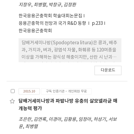
지창우
,
최병렬
,
박창규
,
김정환
15분으로 영기에 따라 차이가 나지 않았다. 영기 내 평
균 섭식 회수(no. of bout)는 약 27.5회로 섭식 지속
한국응용곤충학회 학술대회논문집
시간과 마찬가지로 영기에 따라 차이가 나지 않았다.
응용곤충학의 전망과 국가 R&D 동향
p.233
‘Bout’ 간의 간격은 ‘interbout interval’로
한국응용곤충학회
구분되며 평균 54분마다 섭식을 하였고 영기에 따른
차이는 관찰되지 않았다. 하지만 영기에 따른 섭식량
담배거세미나방(Spodoptera litura)은 콩과, 배추
은 지수적으로 증가하였다. 일주기(circadian
과, 가지과, 벼과, 광엽석 자물, 화훼류 등 120여종을
rhythm) 행동은 관찰되지 않았다.
이상을 가해하는 광식성 해충이지만, 산란 시 난괴를
인편으로 덮어 알기생봉의 방제 효율이 떨어지는 어
다운로드
려움이 있다. 본 연구에서는 유충 내부기생봉인 예쁜
가는배고치벌(Meteorus pulchricornis)을 이용하
여 피망 온실에서 담배거세미나방의 생물적 방제를
2015.10
구독 인증기관·개인회원 무료
시도하였다. 담배거세미나방의 기주 작물인 피망을
비닐하우스(72㎡)에 각 85주를 정식하고, 1달 뒤 담
담배거세미나방과 파밤나방 유충의 살모넬라균 매
배거세미나방 유충을 접종하였다. 방제 효과를 검증
개능력 평가
하기 위하여 담배거세미나방 유충은 처리구(2령충
조은란
,
김연록
,
이경아
,
김황용
,
임정아
,
허성기
,
서보
200마리)와 혼재구(2령충 100마리, 5령충 100마
윤
,
최병렬
리), 무처리구(2령충 200마리)로 나누어 접종하였고