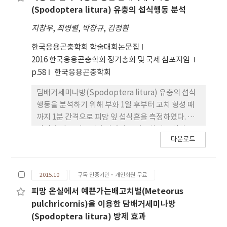
회 + 인독사카브 WP 1회, 클로란트라닐리프롤 WG 2
(Spodoptera litura) 유충의 섭식행동 분석
회, 인독사카브 WP 2회 등 계통이 다른 약제를 단독
지창우
,
최병렬
,
박창규
,
김정환
또는 교호로 8월 14일에 1회, 8월 24일에 2회 처리한
결과, 9월 30일까지 발생된 누적 유충 발생량은 팥 10
한국응용곤충학회 학술대회논문집
주당 무처리구에서 133 마리이었고, 약제 처리구는
2016 한국응용곤충학회 정기총회 및 국제 심포지엄
18.7~30.7 마리이었다. 잎 피해율은 무처리구가
p.58
한국응용곤충학회
61.3% 이었고, 약제 처리구는 9.0~17.7% 이었으며,
담배거세미나방(Spodoptera litura) 유충의 섭식
무처리구의 잎 피해율 대비 약제 처리구의 방제가는
행동을 분석하기 위해 부화 1일 후부터 고치 형성 때
71.2~90.5% 이었다. 10a당 팥 수량은 약제 처리구에
까지 1분 간격으로 피망 잎 섭식흔을 측정하였다. 잎
서 179.5~216.4kg으로 무처리의 163.6kg 대비
면적 측정은 컴퓨터와 카메라를 이용하여 동영상을
9.7~34.3% 수량이 증가하였다. 팥 수량이 가장 많았
다운로드
촬영하고 영상 처리(image processing) 기법을 이
던 처리는 클로란트라닐리프롤 WG 2회 이었고, 클로
용하여 분석하였다. 관찰 결과, 담배거세미나방 유충
란트라닐 리프롤 GP 1회 + 인독사카브 WP 1회, 인독
의 섭식 행동은 탈피 직후부터 즉시 섭식을 시작하였
사카브 WP 2회, 인독사카브 WP 1회 + 클로란트라닐
2015.10
구독 인증기관·개인회원 무료
다. 섭식 행동은 섭식기(약 1800분)와 비섭식기(약
리프롤 GP 1회 순이었으며 메톡시페노자이드 WP 1
760분)가 뚜렷하게 구분되었으며 섭식기가 끝나면
피망 온실에서 예쁜가는배고치벌(Meteorus
회 + 인독사카브 WP 1회 처리에서 가장 적었다.
비섭식기를 거쳐 탈피를 하고 다시 섭식기에 들어서
pulchricornis)을 이용한 담배거세미나방
는 것을 확인할 수 있었다. 1회 섭식 행동은
(Spodoptera litura) 방제 효과
‘bout’로 구분되며, 1회 평균 섭식 지속 시간은 약