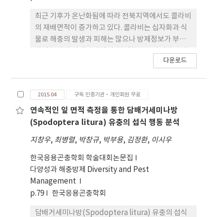
인헬기방제에서도 약해의 증상은 나타나지 않았으며
최근 기후가 온난화됨에 따라 전북지역에서도 콜라비
방제비용을 37% 절감하고 노동시간도 90%를 줄일
의 재배면적이 증가하고 있다. 콜라비는 십자화과 식
수 있었다.
물로 해충의 발생과 피해는 많으나 방제정보가 부족
하여 농가에 어려움이 많다. 본시험은 콜라비에 발생
다운로드
하는 담배거세미나방의 경제적 피해허용수준을 설정
하여 농가에 방제 기준을 마련하고자 수행하였다. 콜
라비를 주간20cm, 조간 30cm로 2014년 5월 8일 정
2015.04
구독 인증기관·개인회원 무료
식하고, 가로100cm, 세로 100cm, 높이 100cm의
방충망을 설치한 후 정식 19일 후(5. 27.) 1~2령충 담
연속적인 잎 면적 측정을 통한 담배거세미나방
배거세미나방을 10주당 0, 10, 20, 50, 100마리를 접
(Spodoptera litura) 유충의 섭식 행동 분석
종하였다. 정식 25일(6.2.), 32일(6.9.), 39일(6.16.),
지창우
,
최병렬
,
박창규
,
박부용
,
김정환
,
이시우
46일후(6.23.) 자를 이용하여 초장을 조사하였고, 엽
수와 피해엽률, 엽당마리를 육안으로 계수하였다. 정
한국응용곤충학회 학술대회논문집
식 53일후(6.30) 처리별 뿌리수량을 조사한 결과 담
다양성과 해충방제 Diversity and Pest
배거세미나방의 접종밀도가 증가할수록 콜라비 뿌리
Management
의 수량이 감소하였다. 뿌리수량 감소율에 따른 회귀
p.79
한국응용곤충학회
식을 산출한 결과 y=0.2113x+2.5325이었다. 이를 근
담배거세미나방(Spodoptera litura) 유충의 섭식
거로 5%의 경제적 피해수준은 10주당 11.7마리가 산