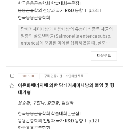
실험구 당 각 2반복을 두었다. 천적 방사는 해충 접종
한국응용곤충학회 학술대회논문집
한 다음날, 우화한지 3일 지난 예쁜가는배고치벌 암
응용곤충학의 전망과 국가 R&D 동향
p.231
수 각 20마리씩 접종하였다. 방제효과를 조사하기 위
한국응용곤충학회
해 매주 피망의 피해잎수와 유충수를 조사하였다. 천
담배거세미나방과 파밤나방의 유충이 식중독 세균의
적 방사 후 7주뒤, 처리구와 혼재구의 피해잎수는 각
일종인 살모넬라균(Salmonella enterica subsp.
각 주당 3.71과 3.85개로 조사되었으나 대조구는 주
enterica)에 오염된 먹이를 섭취하였을 때, 살모넬라
당 35.36장의 피해잎이 조사되었다. 처리구와 혼재구
균을 매개할 수 있는 능력을 지니게 되는 지 평가해 보
에서는 2세대 유충이 발생하지 않았으나 대조구는 주
다운로드
았다. 먼저 살모넬라균을 108 CFU/mL 이상의 농도
당 평균 4.66마리의 담배거세미나방 유충이 조사되었
로 펩톤수에 현탁하여 토마토 잎맥에 주입한 다음, 살
다. 본 연구를 통해 유충기생봉인 예쁜가는배고치벌
모넬라균에 오염된 토마토 잎을 직경 2cm 크기의 원
이 담배거세미나방의 천적으로 활용 가능할 것으로
2015.10
구독 인증기관·개인회원 무료
형으로 잘라서 담배거세미나방 (n=40)과 파밤나방
판단할 수 있었다.
(n=30)의 2~3령 유충 개체별로 24시간 동안 먹이로
이온화에너지에 의한 담배거세미나방의 불임 및 형
제공하였다. 이후에는 하루에 한 번씩 오염되지 않은
태기형
토마토 잎으로 먹이를 교체하면서 개체사육 하였으
윤승환
,
구현나
,
김현경
,
김길하
며, 1일 간격으로 담배거세미나방 (9일간)과 파밤나
방 (7일간)의 분변을 채취하여 살모넬라균의 농도변
한국응용곤충학회 학술대회논문집
화를 조사하였다. 10개체를 한 반복으로 하여 분변을
응용곤충학의 전망과 국가 R&D 동향
p.12
분석한 결과, 처음 3일간은 담배거세미나방과 파밤나
한국응용곤충학회