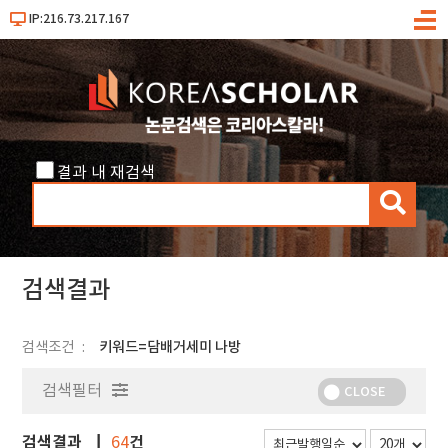
IP:216.73.217.167
메
뉴
결과 내 재검색
검
색
검색결과
검색조건
키워드=담배거세미 나방
검색필터
CLOSE
검색결과
건
64