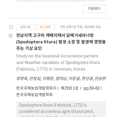
화 1일 후부터 고치 형성 때까지 1분 간격으로 피망 잎
no-light trap was little attractive to S. exigua
다운로드
섭식흔을 측정하였다.섭식 행동은 섭식기와 비섭식기
(33.7 ± 2.8) and S. litura (12.0 ± 1.5). On the
가 뚜렷하게 구분되었으며 섭식기가 끝나면 비섭식기
other hand, after the installation of the sex
를 거쳐 탈피를 하고 다시섭식기에 들어섰다. 1회 섭
pheromone trap and the LED trap, there was
2017.03
KCI 등재
구독 인증기관 무료, 개인회원 유료
식 지속 시간은 약 15분으로 조사되었고, 영기 내 평
no damage to S. litura (Fabricius) and S.
균 섭식 회수는 약 27.5회로 섭식지속 시간과 마찬가
전남지역 고구마 재배지에서 담배거세미나방
exigua in the pesticide-free area, indicating a
지로 영기에 따라 차이가 나지 않았다. 섭식 간격은
high possibility of control. At this time, the
(Spodoptera litura) 발생 소장 및 발생에 영향을
‘interbout interval’로 구분되며 평균 54분마다
operating cost of the two types of LED traps
주는 기상 요인
섭식을 하였다. 4령기 유충에 Buprofezin
was 80 won/m2 per unit area, and it was
Study on the Seasonal Occurrence pattern
methoxyfenozyde을 1,000ppm과 500ppm의
confirmed that both types of moths could be
and Weather variables of Spodoptera litura
농도로 처리 시에는 섭식 시간은평균 8~9분으로 감소
controlled. In addition, as a result of
(Fabricius, 1775) in Jeonnam, Korea
하였고, 죽기 전까지 농약을 처리 한 잎의 섭식량은 각
confirming the number of two types of
양정욱
각 55, 176mg으로 조사되었다. 하지만농약을 먹고
,
안정섭
,
이형운
,
정미남
,
이준설
,
한선경
,
안승현
moths caught in the sexual pheromone trap
죽는 시간은 약 50시간으로 두 농도에서 차이가 나지
and two types of LED traps after 4 months, it
한국국제농업개발학회지
제29권 1호
pp.56-62
않았다.
was judged that eco-friendly control was
한국국제농업개발학회
possible as more than 373 moths/trap were
attracted to the two types of moths.
Spodoptera litura (Fabricius, 1775) is
considered as a serious agricultural pest,