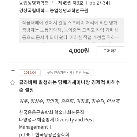
농업생명과학연구
제49권 제3호
pp.27-34
다. 또한 번데기에 전자빔을 처리 했을 경우 우화한 성
경상국립대학교 농업생명과학연구원
충의 날개부분에서 기형이 높게 나타났으며 이와 관
련된 유전자 발현수준을 조사하였다.
작물재배에 있어서 관행 스프레이 처리에 의한 병해
충방제는 노동집약적, 농약중독 그리고 작업 기피성
등으로 문제가 되어 왔다. 이러한 작업 개선을 위하여
수도작 방제용으로 도입된 농업용 무인헬기의 활용도
4,000원
구매하기
가 낮아 경제성 확보를 위해 방제 대상 작물의 다양화
와 더불어 다양한 농작업에 그 활용성을 확대할 필요
가 있다. 따라서 본 연구는 무인헬기의 활용성에 대한
2015.04
구독 인증기관·개인회원 무료
다양화를 위하여 무인헬기를 이용한 콩재배포장에서
의 해충방제 연구를 통하여 해충방제용으로 농업용
콜라비에 발생하는 담배거세미나방 경제적 피해수
무인헬기의 활용가능성에 대한 효과를 검증하고자 수
준 설정
행하였다. 담배거세미나방의 방제를 위하여 에토펜프
김주
,
정성수
,
최인영
,
김주희
,
이장호
,
장수지
,
이상계
록스를 두 시기에 걸쳐 고농도저약량(8배 희석)으로
농업용 무인헬기로 방제하였고, 관행방제는 경운기
한국응용곤충학회 학술대회논문집
부착용 동력분무기로 약제를 1,000배로 희석하여 처
다양성과 해충방제 Diversity and Pest
리하였다. 그 결과 농업용 무인헬기방제는 관행방제
Management
와 같은 방제효과를 보였고 고농도 저약량처리의 무
p.196
한국응용곤충학회