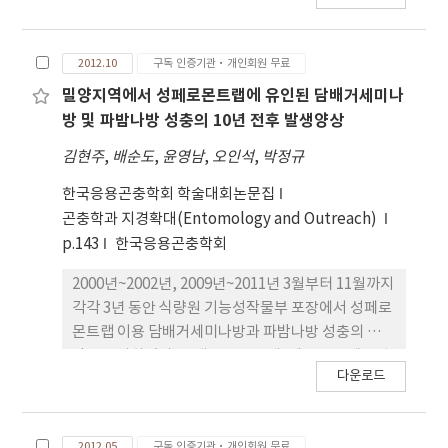
보기 위해 담배거세미나방으로부터 RNA를 추출하였
다. RNA 추출은 담배거 세미나방의 번데기, 번데기
2012.10
구독 인증기관·개인회원 무료
직전의 유충, 5령 유충, 5령 유충의 외피로부터 각각
실 시하였다. RNA 추출물을 주형으로 cDNA를 합성
밀양지역에서 성페로몬트랩에 유인된 담배거세미나
하였고, 시퀀스 분석 결과 담배 거세미나방의
방 및 파밤나방 성충의 10년 전후 발생양상
Chitinase의 크기는 약 610bp였다. 추후 담배거세미
김현주
,
배순도
,
윤영남
,
오인석
,
박정규
나방 Chitinase 의 dsRNA 합성과 생물검정을 통해
RNAi 효과를 확인하고자 한다.
한국응용곤충학회 학술대회논문집
곤충학과 지경확대(Entomology and Outreach)
p.143
한국응용곤충학회
2000년~2002년, 2009년~2011년 3월부터 11월까지
각각 3년 동안 식량원 기능성작물부 포장에서 성페로
몬트랩 이용 담배거세미나방과 파밤나방 성충의 발생
량을 조사하였다. 트랩은 펀넬트랩, 페로몬은 페로뱅
다운로드
크사(2000년~2002년)와 그린아그로텍(2009년
~2011년) 제품을 사용하였다. 기상은 기상청 밀양지
점 측정 자료를 이용하였다. 3~11월의 기상환경은
2012.05
구독 인증기관·개인회원 무료