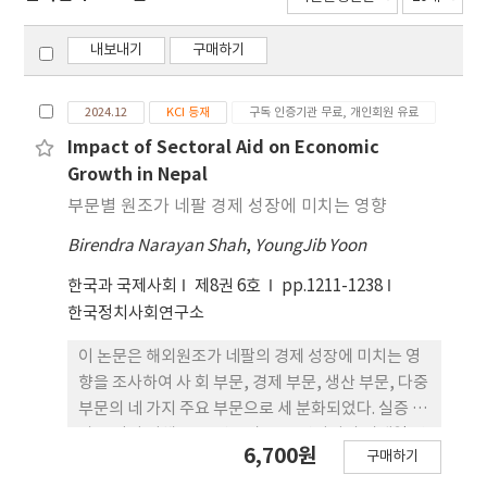
내보내기
구매하기
2024.12
KCI 등재
구독 인증기관 무료, 개인회원 유료
Impact of Sectoral Aid on Economic
Growth in Nepal
부문별 원조가 네팔 경제 성장에 미치는 영향
Birendra Narayan Shah
,
YoungJib Yoon
한국과 국제사회
제8권 6호
pp.1211-1238
한국정치사회연구소
이 논문은 해외원조가 네팔의 경제 성장에 미치는 영
향을 조사하여 사 회 부문, 경제 부문, 생산 부문, 다중
부문의 네 가지 주요 부문으로 세 분화되었다. 실증 결
과를 얻기 위해 2002년부터 2023년까지의 시계열 연
6,700원
구매하기
간 데이터를 사용하여 자기회귀시치분포(ARDL)모