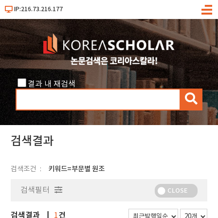
IP:216.73.216.177
메
뉴
결과 내 재검색
검
색
검색결과
검색조건
키워드=부문별 원조
검색필터
CLOSE
검색결과
건
1