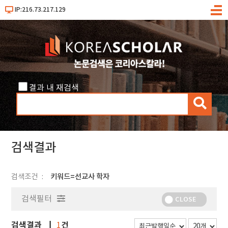
IP:216.73.217.129
메
뉴
결과 내 재검색
검
색
검색결과
검색조건
키워드=선교사 학자
검색필터
CLOSE
검색결과
건
1