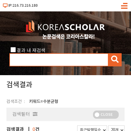
IP:216.73.216.180
메
뉴
결과 내 재검색
검
색
검색결과
검색조건
키워드=수분균형
검색필터
CLOSE
검색결과
건
0