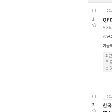
201
1.
QF
A St
김성
기술
최근
우 
는 
를 
기업
바탕
우수
201
비교
2.
한국