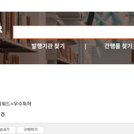
발행기관 찾기
간행물 찾기
키워드=우수특허
건
2
보내기
구매하기