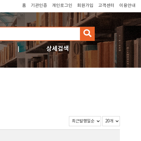
홈
기관인증
개인로그인
회원가입
고객센터
이용안내
검
색
상세검색