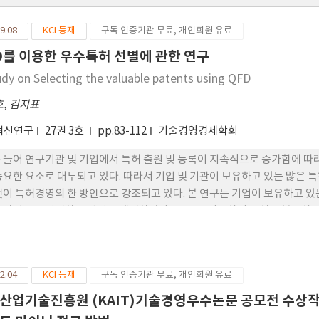
9.08
KCI 등재
구독 인증기관 무료, 개인회원 유료
D를 이용한 우수특허 선별에 관한 연구
udy on Selecting the valuable patents using QFD
호
,
김지표
혁신연구
27권 3호
pp.83-112
기술경영경제학회
 들어 연구기관 및 기업에서 특허 출원 및 등록이 지속적으로 증가함에 따라
중요한 요소로 대두되고 있다. 따라서 기업 및 기관이 보유하고 있는 많은 
것이 특허경영의 한 방안으로 강조되고 있다. 본 연구는 기업이 보유하고 있
효과적으로 선별하는 방안을 제시하였다. QFD를 이용하여 특허를 분류하고
의 요구사항 및 특허품질 특성지표를 도출하였다. 기업의 요구사항의 경우
으로 고객의 요구를 충족시킬 수 있는 특허지표의 값을 결정하고, 이에 대
특허 선별 방식을 실제 기업의 보유 특허에 적용하여 결과를 비교 분석하
2.04
KCI 등재
구독 인증기관 무료, 개인회원 유료
적 손쉽게 선별할 수 있음을 보여 주었다.
산업기술진흥원 (KAIT)기술경영우수논문 공모전 수상작