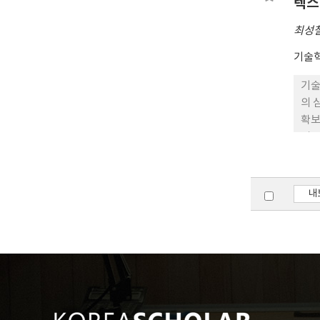
텍스
최성
기술
기술
의 
확보
비용
의 
있으
접근
내
정보
능이
기술
에 
보다