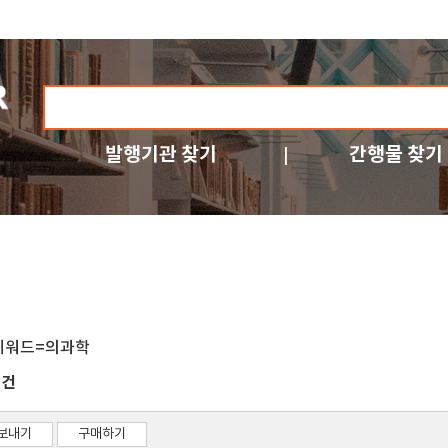
발행기관 찾기
간행물 찾기
키워드=의과학
건
1
보내기
구매하기