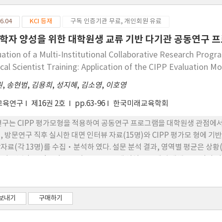
6.04
KCI 등재
구독 인증기관 무료, 개인회원 유료
학자 양성을 위한 대학원생 교류 기반 다기관 공동연구 프로
uation of a Multi-Institutional Collaborative Research Pro
cal Scientist Training: Application of the CIPP Evaluation M
원
,
송현범
,
김용희
,
성지혜
,
김소영
,
이호영
교육연구
제16권 2호
pp.63-96
한국미래교육학회
연구는 CIPP 평가모형을 적용하여 공동연구 프로그램을 대학원생 관점에서 
, 방문연구 직후 실시한 대면 인터뷰 자료(15명)와 CIPP 평가모 형에 기반
자료(각 13명)를 수집·분석하 였다. 설문 분석 결과, 영역별 평균은 상황(Contex
71 점, 산출(Product) 5.95점으로 CIPP 네 영역 전반에서 대체로 
·학습 요구의 적합성이 높았고, 대학 간 공동연구·교류 경험을 통해 연구
은 운영 체계에 대한 평가는 긍정적이었 으나 일정·자원 지원 방식에서는
성과 몰입도가 높았으나 행정 지원 지연 문제가 일부 제기되었다. 산출 영역
보내기
구매하기
었다. 본 연구는 다기관 공동연구를 ‘교육 프로그램’ 관점에서 조망하여
 의의가 있다.