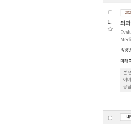
202
1.
의과
Eval
Medi
하충
미래
본 
이며
응답
5.
연구
영역
유익
내
가되
에서