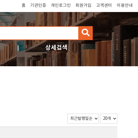
홈
기관인증
개인로그인
회원가입
고객센터
이용안내
검
색
상세검색