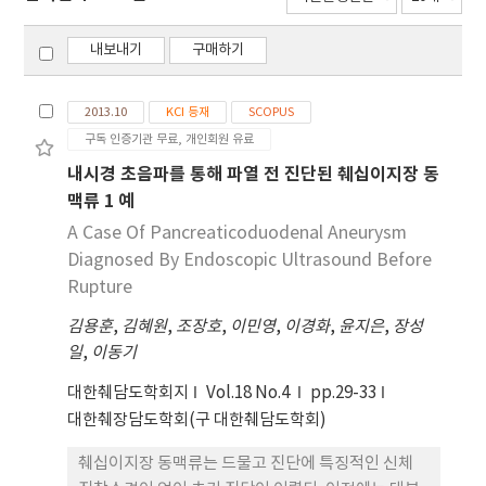
내보내기
구매하기
2013.10
KCI 등재
SCOPUS
구독 인증기관 무료, 개인회원 유료
내시경 초음파를 통해 파열 전 진단된 췌십이지장 동
맥류 1 예
A Case Of Pancreaticoduodenal Aneurysm
Diagnosed By Endoscopic Ultrasound Before
Rupture
김용훈
,
김혜원
,
조장호
,
이민영
,
이경화
,
윤지은
,
장성
일
,
이동기
대한췌담도학회지
Vol.18 No.4
pp.29-33
대한췌장담도학회(구 대한췌담도학회)
췌십이지장 동맥류는 드물고 진단에 특징적인 신체