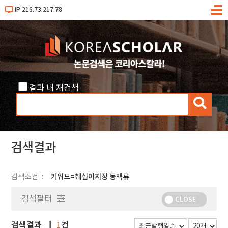
IP:216.73.217.78
메
뉴
결과 내 재검색
검
색
검색결과
검색조건
키워드=췌십이지장 동맥류
검색필터
CLOSE
검색결과
건
1