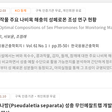
2.03
KCI 등재
구독 인증기관 무료, 개인회원 유료
작물 주요 나비목 해충의 성페로몬 조성 연구 현황
Optimal Compositions of Sex Pheromones for Monitoring Ma
교
,
서보윤
,
조점래
응용곤충학회지
Vol. 61 No. 1
pp.35-50
한국응용곤충학회
종설에서는 벼와 옥수수, 콩과작물, 감자, 들깨, 참깨에 대한 주요 나비목 
을 비교하면서 성충 예찰 수단으로 활용 가능한지를 분석하여 간단하게 정리
부터 성 페로몬 성분들이 동정되고, 야외실험을 통해 그 조성이 규명되었다
 화학적 동정과 정은 없었으나, 보고된 성페로몬 성분들을 이용한 실내 및
 예찰조성이 선발되었다. 일부 종에 대해서는 최적 예찰미끼 개발을 위해
가 있다.
1.10
구독 인증기관·개인회원 무료
나방(Pseudaletia separata) 성충 무인예찰트랩