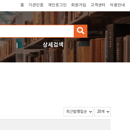
홈
기관인증
개인로그인
회원가입
고객센터
이용안내
검
색
상세검색