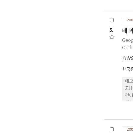
com
The
and
200
1:1
fie
5.
배 
(E2
Geog
1:5
Orch
양창
한국
애모
Z1
간에
체군
서는
에는 
을 
200
30