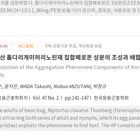
과를 검정하였 다. 톱다리개미허리노린재의 집합페로몬은 3성분(EZ:EE:MI=1
Z:EE:MI:OI=1:5:1:1, 80mg/PE형 방출기)이 있으며, 콩포장, 약
는 3성분보다 각각 30, 100 및 120% 증가되었다. 갈색날개노린재의 집
개노린재, 풀색노린재 및 썩덩나무노린재)의 유인효과는 7>5>10>3mg
 동종 노린재의 유인효과는 105>80>50mg 순으 로 높았다. 한편, 
재는 통발트랙과 펀넬통기트랩에서 가장 높았으며, 노린재과 노린재 류
8.06
KCI 등재
구독 인증기관 무료, 개인회원 유료
트랩 순으로 높았고, 가로줄노린재의 유인효과는 원반트랩>통기트랩>통
산 톱다리개미허리노린재 집합페로몬 성분의 조성과 배
osition of the Aggregation Pheromone Components of Korea
ds
순
,
윤지은
,
WADA Takashi
,
Nobuo MIZUTANI
,
박정규
응용곤충학회지
Vol. 47 No. 2
pp.141-147
한국응용곤충학회
e adults of bean bug, Riptortus clavatus Thunberg (Heteropte
) attracting both sexes of adult and nymphs, which its egg pa
rtidae) exploits the pheromone to find host. The AP consists of three compon
enoate (E2HZ3H), (E)-2-hexenyl (E)-2-hexenoate (E2HE2H), and