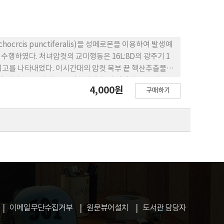
rcis punctiferalis)을 성페로몬을 이용하여 발생예
행하였다. 처녀암컷의 교미행동은 16L:8D의 광주기 1
최고를 나타내었다. 이시간대의 암컷 복부 끝 헥산추출물에
분석에 의해 85:15의 비율로 검출되었다. 야외에서 수컷 성충을
4,000원
구매하기
 포획실험이 수행되었는데 E10-hexadecenal과
, 이와 유사한 조성에서 수컷의 가는털뭉치 돌출반응과 상승비행
이메일무단수집거부
원문뷰어설치
도서관 담당자