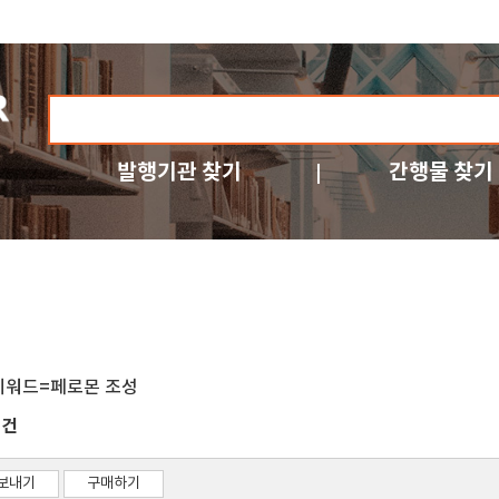
발행기관 찾기
간행물 찾기
키워드=페로몬 조성
건
7
보내기
구매하기