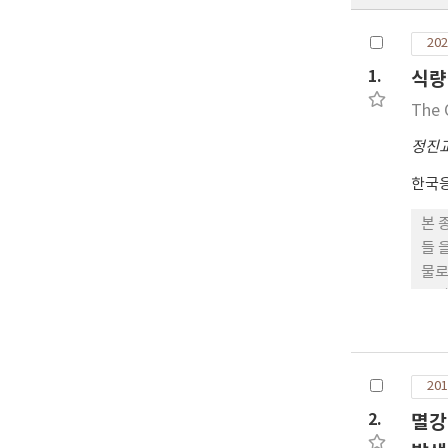
202
1.
식량
The 
정진
한국
본 
들 
물로
물의
최적
필요
201
2.
멸강