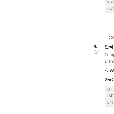
인효
(E
효과
색날
따른
노린
200
펀넬
4.
한국
Comp
Blen
허혜
한국
Mal
(AP
Ency
hex