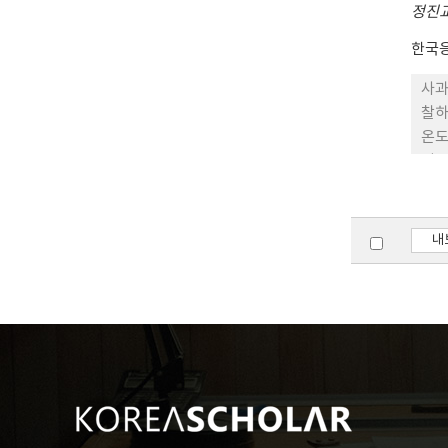
정진
한국
사과
찰하
온도
서는
유인
Z1
반응
내