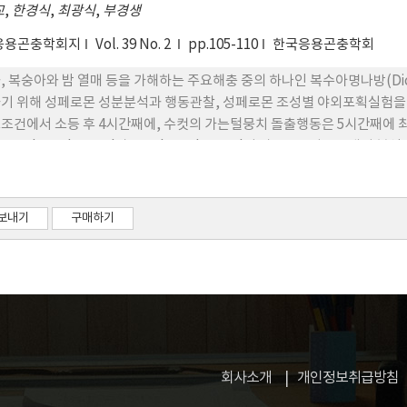
교
,
한경식
,
최광식
,
부경생
응용곤충학회지
Vol. 39 No. 2
pp.105-110
한국응용곤충학회
, 복숭아와 밤 열매 등을 가해하는 주요해충 중의 하나인 복수아명나방(Dichoc
기 위해 성페로몬 성분분석과 행동관찰, 성페로몬 조성별 야외포획실험을 수
조건에서 소등 후 4시간째에, 수컷의 가는털뭉치 돌출행동은 5시간째에 
 E10-hexadecenal과 Z10-hexadecenal이 가스크로마토그래피 
하기 위해 두 성분의 합성화합물을 이용하여 사과 및 복수아와 밤 과수원에서
0-hexadecenal이 70:30~80:20의 비율에서 가장 많이 포획되었고
이 관찰되었다.
보내기
구매하기
회사소개
개인정보취급방침