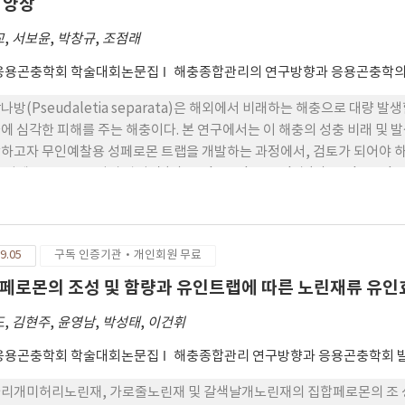
 양상
교
,
서보윤
,
박창규
,
조점래
응용곤충학회 학술대회논문집
해충종합관리의 연구방향과 응용곤충학
나방(Pseudaletia separata)은 해외에서 비래하는 해충으로 대량 발
에 심각한 피해를 주는 해충이다. 본 연구에서는 이 해충의 성충 비래 및 
하고자 무인예찰용 성페로몬 트랩을 개발하는 과정에서, 검토가 되어야 하
 성페로몬으로는 이미 알려진 (Z)-11-hexadecenal과 (Z)-11-hexadece
페로몬과 (Z)-11-hexadecenal과 (Z)-9-hexadecenyl acetate
되었다. 멸강나방트랩에는 멸강나방 이외에 메밀거세미나방(Trachea atrip
rspectalis)이, 왕담배나방트랩에는 멸강나방, 왕담배나방, 쌍띠밤나방(M
9.05
구독 인증기관·개인회원 무료
트랩에는 지역에 따라서는 멸강나방트랩에서 보다 더 많은 수의 멸강나방이
비율은 멸강나방 트랩에서 0~100%를 보여 왕담배나방트랩에 포획된 멸강나
페로몬의 조성 및 함량과 유인트랩에 따른 노린재류 유인
, 무인예찰용으로는 멸강나방 성페로몬 조성을 사용하는 것이 더 효율적
도
,
김현주
,
윤영남
,
박성태
,
이건휘
형태의 트랩(G가이어)을 장착하였는데, 다시 밑에 큰 갓을 덧댄 형태로 
기형 트랩은 멸강나방 포획에서 비효율적인 것으로 나타났다. 2010년과 올
응용곤충학회 학술대회논문집
해충종합관리 연구방향과 응용곤충학회 
피크를 보였고, 올해의 경우 2010년 보다 약 10일 정도 빠른 발생피크를 보
리개미허리노린재, 가로줄노린재 및 갈색날개노린재의 집합페로몬의 조 성