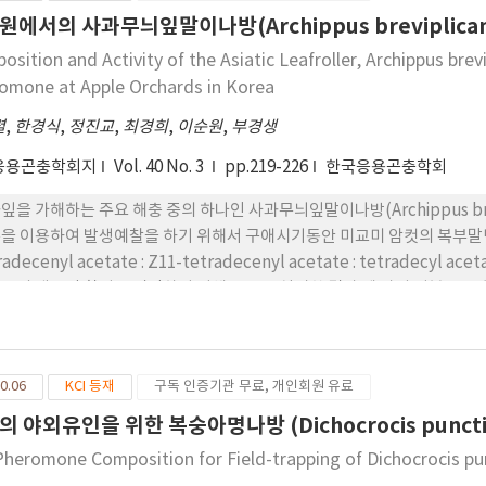
로 보아 이들 개체군간의 분류학적 위치에 대한 면밀한 검토가 필요함을 
원에서의 사과무늬잎말이나방(Archippus breviplic
sition and Activity of the Asiatic Leafroller, Archippus brev
omone at Apple Orchards in Korea
렬
,
한경식
,
정진교
,
최경희
,
이순원
,
부경생
응용곤충학회지
Vol. 40 No. 3
pp.219-226
한국응용곤충학회
잎을 가해하는 주요 해충 중의 하나인 사과무늬잎말이나방(Archippus br
을 이용하여 발생예찰을 하기 위해서 구애시기동안 미교미 암컷의 복부말단을 
radecenyl acetate : Z11-tetradecenyl acetate : tetradecy
들의 생물적 활성을 검정하기 위해 EAG을 실시한 결과 세 가지 성분 모
간에 유의성은 없었다. 1997년부터 2000년까지 4년에 걸쳐서 최적의 유
 포획 실험을 통해 확인하였다. E11-14: Ac와 Z11-14: Ac의 8:2와 
추출 결과와 더불어 최적의 조성으로 확인되었다. 국내에서 사과무늬잎말이나
0.06
KCI 등재
구독 인증기관 무료, 개인회원 유료
은 1mg이 효과적이었다. 세번째 성분인 14: Ac는 수컷 유인에 있어 상승
의 야외유인을 위한 복숭아명나방 (Dichocrocis puncti
Pheromone Composition for Field-trapping of Dichocrocis pun