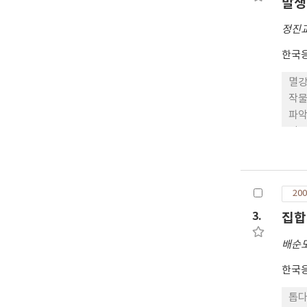
발생
정진
한국
멸강
작물
파악
인용
방 성
비교
pe
200
나방
방 
3.
집합
났고
배순
고깔
깔대
한국
생 
톱다