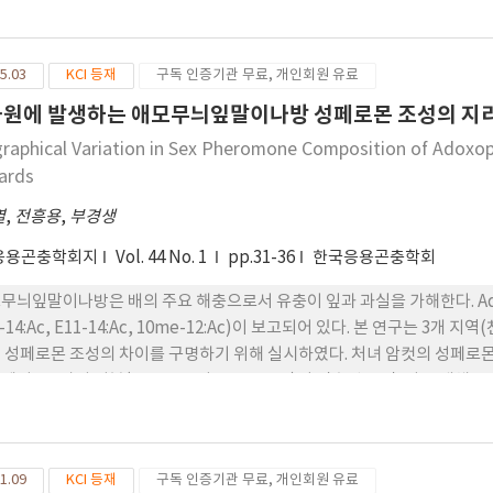
position of the pheromone components of bean bugs from diffe
 attractiveness of different blends of AP components to R. clavat
 in Kumamoto, Japan. Composition ratios (E2HZ3H: E2HE2H:TI) o
5.03
KCI 등재
구독 인증기관 무료, 개인회원 유료
.4:0.2 and 1:0.8:0.2, and those of Tsukuba and Kumamoto population
ld tests, traps baited with ratio of 1:1:1 (E2HZ3H:E2HE2H:TI = 16
과원에 발생하는 애모무늬잎말이나방 성페로몬 조성의 지
HZ3H:E2HE2H:TI = 20:20:10 ㎎/rubber septum) attracted signific
raphical Variation in Sex Pheromone Composition of Adoxoph
:1 (E2HZ3H:E2HE2H:TI = 7.1:35.7:7.1 ㎎/rubber septum).
ards
열
,
전흥용
,
부경생
응용곤충학회지
Vol. 44 No. 1
pp.31-36
한국응용곤충학회
무늬잎말이나방은 배의 주요 해충으로서 유충이 잎과 과실을 가해한다. Adoxo
1-14:Ac, E11-14:Ac, 10me-12:Ac)이 보고되어 있다. 본 연구는 3
 성페로몬 조성의 차이를 구명하기 위해 실시하였다. 처녀 암컷의 성페로몬
에서는 2가지 성분(Z9-14:Ac와 Z11-14:Ac)이 검출된 반면, 나주 
 Z9-14:Ac와 Z11-14:Ac가 80 : 20의 비율로 검출되었으나 상주개체
Z9-14:Ac, Z11-14:Ac, E11-14:Ac, 10me-12:Ac가 31:62:6:1의
달리한 트랩에 유인된 수컷 수를 조사한 결과, 천안, 상주, 나주 지역의 배 과원
1.09
KCI 등재
구독 인증기관 무료, 개인회원 유료
:70이었다. 이러한 결과들은 배 과원에서 발생하고 있는 애모무늬잎말이나