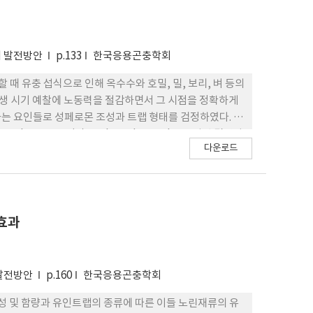
의 발전방안
p.133
한국응용곤충학회
생할 때 유충 섭식으로 인해 옥수수와 호밀, 밀, 보리, 벼 등의
발생 시기 예찰에 노동력을 절감하면서 그 시점을 정확하게
는 요인들로 성페로몬 조성과 트랩 형태를 검정하였다. 유
nyl acetate, (Z)-11-hexadecenol로 구성된 멸강나
다운로드
로 구성된 왕담배나방(Helicoverpa armigera) 성페로몬이
licis), 왕담배나방, 회양목명나방(Glyphodes
ythimna turca), 회양목명나방이 포획되었는데, 왕담배
 포획되었다. 그러나 지역과 시기에 따라 포획된 멸강나
방 비율인 0~12% 보다 더 특이성을 보이는 것으로 나타
효과
으로 판단되었다. 한편, 무인예찰용으로 콘트랩을 변형시킨
수정한 것에서 더 효율적으로 포획되는 것으로 판단되었다.
해 멸강나방 성충은 4월과 5월 처음 발생한 후에 6월중 발
발전방안
p.160
한국응용곤충학회
였다.
 및 함량과 유인트랩의 종류에 따른 이들 노린재류의 유