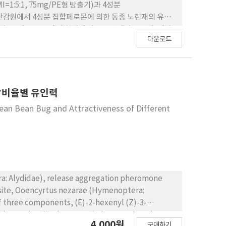
:5:1, 75mg/PE형 방출기)과 4성분
용포장 및 단감원에서 4성분 집합페로몬에 의한 동종 노린재의 유인
합페로몬 (Me-EZZ)의 함량에 따른 노린재과 노린재류(갈
다운로드
 순으로 높았다. 가로줄노린재의 집합페로몬(EE)의 함량에
유인트랩의 종류에 따른 노린재류의 유인효과는 톱다리개미 허리
의 유인효과는 원반트랩>통기트랩>풍뎅이트랩>통발트랩>
발트랩>풍뎅이트랩> 펀넬트랩 순으로 높았다.
합비율별 유인력
n Bean Bug and Attractiveness of Different
ra: Alydidae), release aggregation pheromone
rasite, Ooencyrtus nezarae (Hymenoptera:
ents, (E)-2-hexenyl (Z)-3-
 tetradecyl isobutyrate (TI). We analyzed
4,000원
구매하기