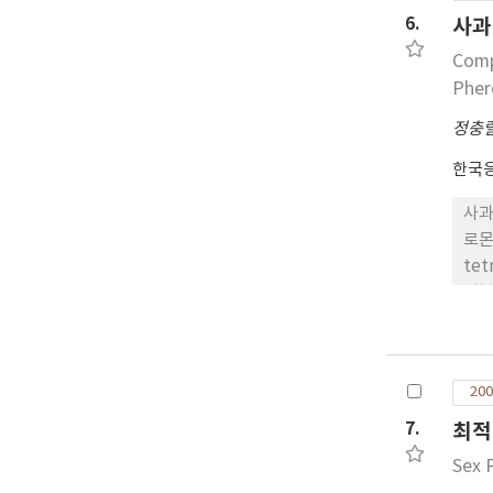
것으
6.
사과
Compo
Pher
정충
한국
사과
로몬
tet
성분
합물
야외
샘 
200
정량
7.
최적
Sex 