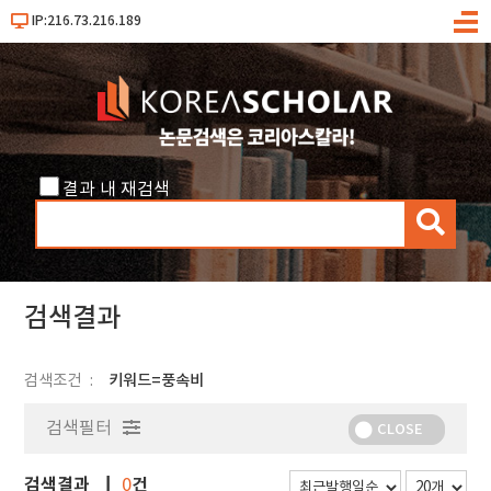
IP:216.73.216.189
메
뉴
결과 내 재검색
검
색
검색결과
검색조건
키워드=풍속비
검색필터
CLOSE
검색결과
건
0