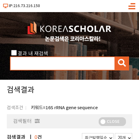
IP:216.73.216.150
메
뉴
결과 내 재검색
검
색
검색결과
검색조건
키워드=16S rRNA gene sequence
검색필터
CLOSE
검색결과
건
0