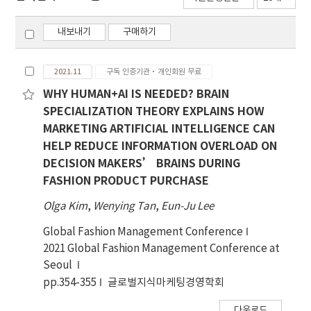
내보내기
구매하기
2021.11
구독 인증기관·개인회원 무료
WHY HUMAN+AI IS NEEDED? BRAIN
SPECIALIZATION THEORY EXPLAINS HOW
MARKETING ARTIFICIAL INTELLIGENCE CAN
HELP REDUCE INFORMATION OVERLOAD ON
DECISION MAKERS’ BRAINS DURING
FASHION PRODUCT PURCHASE
Olga Kim
,
Wenying Tan
,
Eun-Ju Lee
Global Fashion Management Conference
2021 Global Fashion Management Conference at
Seoul
pp.354-355
글로벌지식마케팅경영학회
다운로드