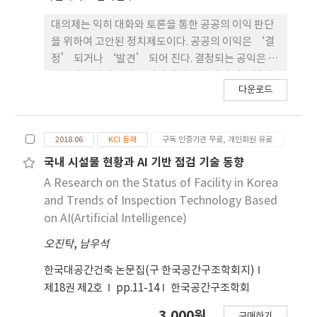
대의제는 익히 대화와 토론을 통한 공공의 이익 판단
을 위하여 고안된 정치제도이다. 공공의 이익은 ‘결
정’ 되거나 ‘발견’ 되어 진다. 결정되는 공익은 가
치관의 차이에 의거 극단적인 대립 속에서 다수결의
다운로드
원칙으로 정해지는 것이고 발견되는 공익은 숙의 없
이 공익이 발견되는 경우와 숙의가 반드시 필요한 경
우로 나뉜다. AI는 이 세 가지 유형 중에서 숙의가 필
2018.06
KCI 등재
구독 인증기관 무료, 개인회원 유료
요한 경우에 가장 유용하게 사용될 수 있다. 현재에도
대의제의 핵심 요소인 선거를 통하여 선출된 대표자
국내 시설물 현황과 AI 기반 점검 기술 동향
들이 공공의 이익을 판단을 돕기 위한 여러 가지 제도
A Research on the Status of Facility in Korea
와 장치들이 구성되어 있다. 대통령의 직무를 돕기 위
and Trends of Inspection Technology Based
해 대통령의 인사권이 인정되는 ‘임명직’ 공직자
on AI(Artificial Intelligence)
나 국회의원의 공공의 이익 판단을 위해 국민 세금으
오진탁
,
남우석
로 운영되는 국회예산정책처, 국회입법조사처 등의
조사기관들이 그것이다. 이와 같이 최종 공익결정 권
한국대공간건축 논문집(구 한국공간구조학회지)
한이 없는 중간 판단자와 공익 결정의 권한이 있는 결
제18권 제2호
pp.11-14
한국공간구조학회
정 주체 모두에게 AI는 유용할 수 있다. 물론, 대표를
선출하지 않는 (직접)민주주의 하에서도 AI는 기능할
3,000원
구매하기