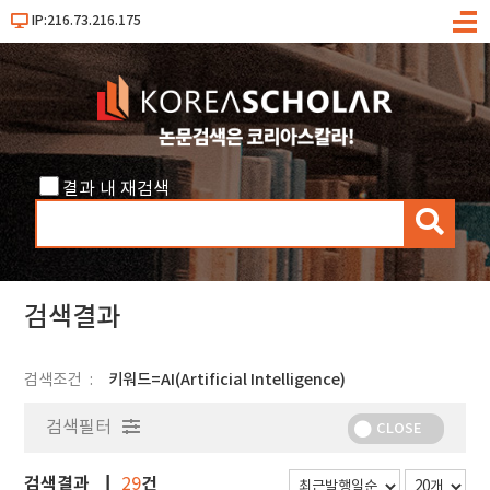
IP:216.73.216.175
메
뉴
결과 내 재검색
검
색
검색결과
검색조건
키워드=AI(Artificial Intelligence)
검색필터
CLOSE
검색결과
건
29