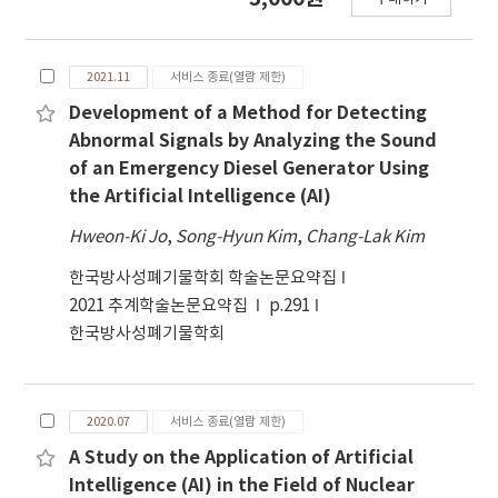
수 있다. AI가 제공한 정보로 가부를 묻는 실시간 국민
투표를 실시할 수 있는 기술의 발전을 기대할 수 있기
때문이다. 다만, 이와 같은 경우에는 가부를 묻는 의제
2021.11
서비스 종료(열람 제한)
의 선정을 사람이 아닌 AI가 맡기 때문에 실질적으로
Development of a Method for Detecting
는 AI가 사람을 지배하는 상황으로 변질 될 수 있는 위
Abnormal Signals by Analyzing the Sound
험성도 매우 크다. 한 발 더 나아가 AI가 의제를 결정
of an Emergency Diesel Generator Using
하고 중간 판단도 하며 최종 공익 결정도 AI가 할 경우
the Artificial Intelligence (AI)
사람은 주권을 포기하거나 강탈당하거나 양자 중에
선택해야 한다. 물론 이와 같은 경우는 헌법적으로 용
Hweon-Ki Jo
,
Song-Hyun Kim
,
Chang-Lak Kim
인되지 않는다. 그러나 이에 앞서 필수적으로 고려해
한국방사성폐기물학회 학술논문요약집
야 하는 인공지능의 특징이 있다. 대부분의 사람들은
2021 추계학술논문요약집
p.291
사람에 비하여 훨씬 AI가 ‘객관적’이라 믿는다. 하
한국방사성폐기물학회
지만, AI는 어떤 알고리즘을 통하여 학습하는가에 따
라서 완벽하게 다른 결론을 ‘객관적’으로 보이도
록 할 수 있다. AI가 입법과정을 다룸에 있어서 사람만
큼이나 편견이 생겨 그 편향성이 강화된다면 AI에게
2020.07
서비스 종료(열람 제한)
객관성을 기대하기 어렵다. 편향성을 가진 인공지능
A Study on the Application of Artificial
이 의제를 결정하고 중간판단에도 개입하고 최종 공
Intelligence (AI) in the Field of Nuclear