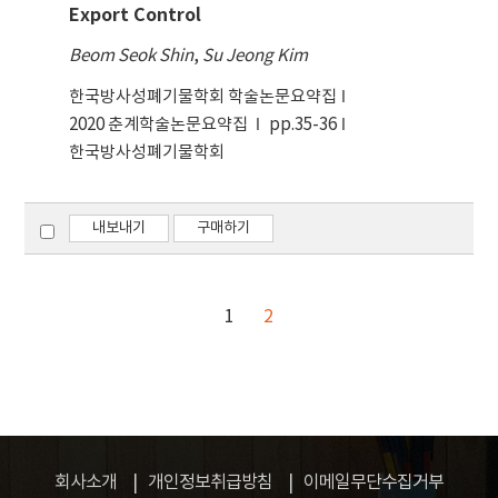
익 결정도 누군가에 의해 의도적인 알고리즘 조작을
Export Control
통해 가능하다면 그것이 우리 인류가 대의제를 고안
Beom Seok Shin
,
Su Jeong Kim
한 근본 원칙에 맞는 것인가에 대해 동의할 수 없음은
자명하다. 이것이 AI가 발전하면 서도 궁극적으로 공
한국방사성폐기물학회 학술논문요약집
공의 이익의 최종 판단을 합의제 의사결정 기구인 국
2020 춘계학술논문요약집
pp.35-36
회에서 ‘사람’으로 구성된 국회의원이 해야만 하
한국방사성폐기물학회
는 이유이다. 객관적일 것이라 기대하는 AI도 우리만
큼 편향적일 수 있기에 우리가 마지막으로 기댈 수 있
는 것은 ‘불완전한 인간’들의 숙의를 통한 공익 추
내보내기
구매하기
구뿐이다.
1
2
회사소개
개인정보취급방침
이메일무단수집거부