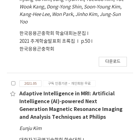
Wook Kang
,
Dong-Yong Shin
,
Soon-Young Kim
,
Kang-Hee Lee
,
Won Park
,
Jinho Kim
,
Jung-Sun
Yoo
한국응용곤충학회 학술대회논문집
2021 추계학술발표회 초록집
p.50
한국응용곤충학회
다운로드
2021.05
구독 인증기관·개인회원 무료
Adaptive Intelligence in MRI: Artificial
Intelligence (AI)-powered Next
Generation Magnetic Resonance Imaging
and Analysis Techniques at Philips
Eunju Kim