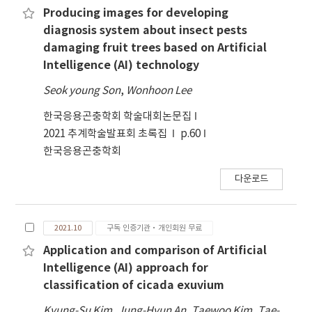
Producing images for developing
diagnosis system about insect pests
damaging fruit trees based on Artificial
Intelligence (AI) technology
Seok young Son
,
Wonhoon Lee
한국응용곤충학회 학술대회논문집
2021 추계학술발표회 초록집
p.60
한국응용곤충학회
다운로드
2021.10
구독 인증기관·개인회원 무료
Application and comparison of Artificial
Intelligence (AI) approach for
classification of cicada exuvium
Kyung-Su Kim
,
Jung-Hyun An
,
Taewoo Kim
,
Tae-