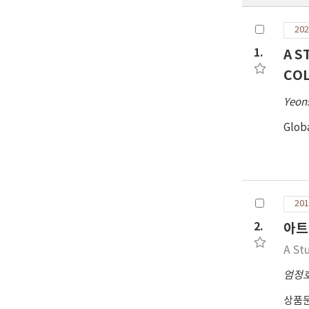
202
1.
A S
CO
Yeon
Glob
201
2.
아트
A St
엄정
상품