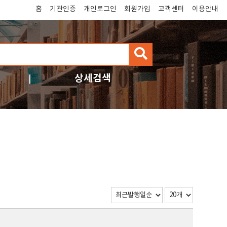
홈
기관인증
개인로그인
회원가입
고객센터
이용안내
검
색
상세검색