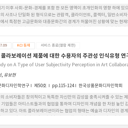
세기 이후 사회-문화-경제를 포함 한 모든 영역이 초개인화의 영향 하에 
의 사조나 단일화 된 형식으로는 관람객, 클라이언트, 콜렉터, 일반소비자
에서 특정한 고급문화와 대중문화간의 경계가 허물어진 상황에 맞는 현재와
 분야의 나아갈 방법론이 절실히 필요한 상황이다. 본 연구는 초개인화 시
할 수 있는 방법으로서 첫째, 협업 혹은 아트콜라보레이션을 방법론으로 
콜라보레이션의 변화무쌍한 특성을 협업의 프로세스 방식을 연구자의 실제 
7.09
KCI 등재
서비스 종료(열람 제한)
으로 해당되는 작가와 클라이언트 간의 아이텐티티의 결합을 통한 긍정적 
 콜라보레이션 제품에 대한 수용자의 주관성 인식유형 연
현재에 해당되는 협업 시너지 효과를 연구하였다. 이상의 연구자의 실제사
효과 사례 분석을 통해 미래의 예술-디자인의 나아갈 다변화된 방향성 중 
udy on A Type of User Subjectivity Perception in Art Collabo
이
,
유보현
문화디자인학연구
제50호
pp.115-124
한국상품문화디자인학회
의 소비자들은 창의적이고 독특한 자신만의 감성을 충족시켜줄 수 있는 제
 기업들은 아티스트들과의 협업을 통하여 디자인의 개념을 한 차원 높인 감성적 
하고 있다. 아트 콜라보레이션이라는 협업의 형태는 예술과 디자인의 경계
떠오르고 있으며, 순수예술과의 협업을 뜻하는 의미의 아트 콜라보레이션은 
 이전에는 볼 수 없었던 다양한 아트 콜라보레이션의 제품들이 점점 더 많이