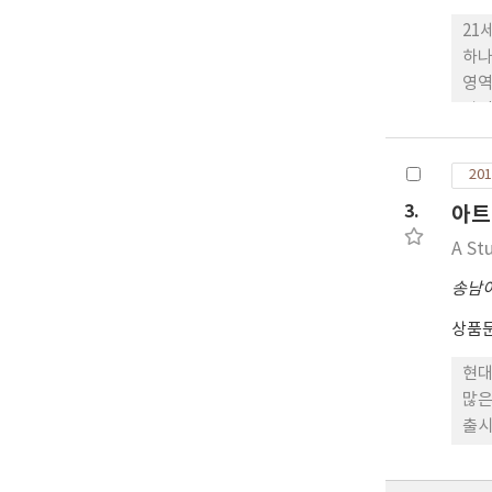
21
하나
영역
자인
대응
아트
201
통적
3.
아트
거-
너지
A St
송남
상품
현대
많은
출시
로 
하여