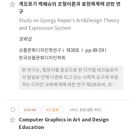
게오르기 케페슈의 조형이론과 표현체계에 관한 연
이 당시대의 작가들은 물론, 다양하게 전개되어 가는
구
전위예술운동에 까지 미치고 있다는 점을 주목하여,
이에 관련된 저서나 관련문헌을 중심으로 다각적인
Study on Gyorgy Kepes's Art&Design Theory
고찰을 실시하였다. 그 결과, 퓨처리즘의 등장에 직접
and Expression System
적 계기가 되는 시대적 배경과 조형이념, 그리고 이후
장화섭
전위예술운동에 미친 영향 등이 구체적으로 확인되었
다. 퓨처리즘의 등장 배경에는 당시 유럽의 공업화 흐
상품문화디자인학연구
제30호
pp.49-59
름과 상대적으로 그 흐름에 소외되었던 이탈리아 공
한국상품문화디자인학회
업화의 후진성이 맞물려 있었다. 특히 움베르토 보쵸
본 연구는, 컴퓨터를 중심으로 한 디지털 테크놀로지
니 등 5명의 퓨처리스트가 기치를 올린 밀라노는 이탈
의 발달로 인해 다변화 되고 있는 사회적 요구에 부응
리아의 대표적인 공업도시였지만, 과거의 전통과 격
하는 디자인 교육체계에 대한 연구 제2보로써, 조형
렬한 사회적 충돌의 개연성이 심각하게 내재되어 있
에 대한 깊은 통찰을 토대로 과학적 객관성과 테크놀
었다. 이에 퓨처리즘은, 과거의 뿌리 깊은 전통과 유물
로지의 합리성을 융합한 새로운 디자인 교육체계를
이 남아 있던 이탈리아 공업화의 후진적 잔재를 일소
추구했던 게오르기 케페슈(Gyorgy Kepes)의 조형
하기 위해, 기계문명의 역동성을 조형이념으로 승화
2010.08
KCI 등재
서비스 종료(열람 제한)
이론과 표현체계의 검토를 실시했다. 논고에 있어서
시켜 급진적 쇄신을 시도한 것이다. 퓨처리즘의 조형
Computer Graphics in Art and Design
는. 케페슈의 조형이론과 표현체계가 그래픽디자인
이념은 이후 점차 독일이나 러시아, 동유럽 등으로 확
Education
분야는 물론, 회화나 포토그래피 등과 같은 다양한 조
산되었으며, 이 과정에서 다양한 작가와 전위예술운
형분야를 대상으로 하고 있으며, 표현영역 또한 광범