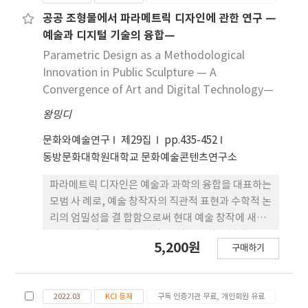
공공 조형물에서 파라메트릭 디자인에 관한 연구 —
예술과 디지털 기술의 융합—
Parametric Design as a Methodological
Innovation in Public Sculpture — A
Convergence of Art and Digital Technology—
왕밍디
문화와예술연구
제29집
pp.435-452
동방문화대학원대학교 문화예술콘텐츠연구소
파라메트릭 디자인은 예술과 과학의 융합을 대표하는
모범 사 례로, 예술 창작자의 직관적 표현과 수학적 논
리의 엄밀성을 결 합함으로써 현대 예술 창작에 새로
운 방법론적 틀을 제공한다. 특히 공공미술 분야, 그중
5,200원
구매하기
에서도 공공 조형물의 설계 및 실천에 있어 파라메트
릭 디자인은 뚜렷한 응용 가능성을 보여주고 있다. 현
재 공공 조형물의 설계 방식은 상대적으로 보수적이
2022.03
KCI 등재
구독 인증기관 무료, 개인회원 유료
며, 점점 증가하는 대중의 참여성, 상호작용성 및 표