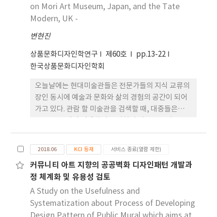
on Mori Art Museum, Japan, and the Tate
and 2016 at the Design Week in Zagreb, four
Modern, UK -
Croatian fashion designers’, performance
artist’s, sculptures, music producers works
변현진
were presented. To these designers, clothing
상품문화디자인학연구
제60호
pp.13-22
represents a medium, which enters visually
한국상품문화디자인학회
into our consciousness and becomes
significant as we communicate in nonverbal
오늘날에는 현대미술관들은 전문가들의 지식 교류의
manners. The approach to clothing and
장인 동시에 예술과 문화와 삶의 경험의 공간이 되어
bodies as mediums vividly shows how each
가고 있다. 관람 할 미술관을 검색할 때, 대중들은
author leaves his/her recognisable signature.
SNS를 통해서 검색하여 전시회의 내용을 스마트폰
The body itself, and its personal lifestyle-
으로 쉽게 접한다. 이런 사회적 트렌드 는 현대미술관
reflecting appearance, is already visually
의 변화 뿐만 아니라 전시를 홍보하는 방법도 변화시
pre-construed. It needs to dress, to change
2018.06
KCI 등재
서비스 종료(열람 제한)
키고 있다. 본 연구는 SNS마케팅 및 홍보 디자인 전
styles, to intervene and redesign its own
커뮤니티 아트 지향의 공공벽화 디자인패턴 개발과
략을 일본 모리미술관과 영국 테이트 갤러리를 중심
„nature” according to changes in the inner
정 체계화 및 유용성 검토
으로 분석하였다. 두 미술관을 선정한 이유는 모리 미
and outer environment. Fashion designers
술관과 테이트 모던은 각 나라의 수도에 위치하고 있
A Study on the Usefulness and
use the body surface in various ways as a
어, 그 나라의 문화예술의 대표성을 띈다는 의미를 갖
Systematization about Process of Developing
territory for inscription, which erases in a
고 있다. 그러므로 그 나라를 방문하 는 외국인에게 반
Design Pattern of Public Mural which aims at