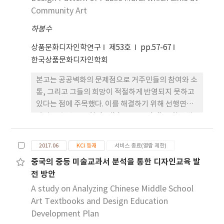
rather appealing way the boundaries of
드시 방문해야 할리스트에 최상위를 차지하고 있다.
Community Art
belonging and offers an opportunity to leave
모리 미술관은 일본의 인스타그램의 높은 인기로 인
a personal signature mark on their original
하봉수
스타그램 활용율이 높다. 반면에 테이트 갤러리는 전
work.
세계 트렌드에 맞춰 페이스북 중심으로 미술관 SNS
상품문화디자인학연구
제53호
pp.57-67
마케팅 전략적으로 펼치고 있다. 모리미술관의 전략
한국상품문화디자인학회
은 첫째 문화 예술은 경제적 이익보다 우위에 있다는
본고는 공공벽화의 문제점으로 거주민들의 참여와 소
철학 반영한 브랜딩을 하였다. 둘째 모리미술관은 전
통, 그리고 그들의 희망이 적절하게 반영되지 못하고
시관 내 사진 촬영 허용 및 체험이 자유로운 관람 문화
있다는 점에 주목했다. 이를 해결하기 위해 선행연구
로 변화를 일으켰다. 셋째 모리미술관은 내부의 커뮤
에서 도출된 F모델(Flexible 3D Model)을 활용해
니케이션 및 SNS담당 전문가 고용하여 미술관 계정
커뮤니티 아트 지향의 공공벽화 디자인패턴 개발과정
사진 및 게시 순서 관리하고 있다. 그리고 테이트 미술
을 체계화한 다음, 그 유용성을 검토한 것이다. 연구는
관은 일관성 있는 브랜딩으로 품질 보증하여 신뢰감
2017.06
KCI 등재
서비스 종료(열람 제한)
커뮤니티 아트와 공공벽화에 대한 이론적 고찰, F모
을 높이는 작업을 먼저 하였다. 둘째 테이트 디지털팀
중국의 중등 미술교과서 분석을 통한 디자인교육 발
델을 응용해 주민들의 디자인 참여와 소통을 활성화
은 Facebook과 Tate Modern 홈페이지 긴밀하게
전 방안
할 수 있는 디자인패턴 개발 프로세스로의 형식화, 학
연결시키는 SNS전략을 활용했다. 셋째 테이트는 전
생들을 대상으로 한 디자인워크숍과 설문조사 등의
A study on Analyzing Chinese Middle School
세계 관객을 대상으로하는 질문 이벤트, 동반성장 전
방법을 통해 이루어졌다. 워크숍 결과 확인할 수 있는
략을 활용한다. 모리미술관과 테이트모던이 이렇게
Art Textbooks and Design Education
것은 디자인패턴 개발과정 자체를 재미있어한다는 점
국제적으로 높은 대중적 인기를 갖추게 된 데에는
Development Plan