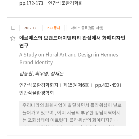
어 디자인의 분야, 내용 그리고 국제 유명 한 이미지
pp.172-173
인간식물환경학회
작품을 정립하고 올바른 디자인을 교육을 실시하여
만 할 것이다. 앞으로 교과서 디자인영역에 대한 더 많
은 노 력과 연구가 이루어졌으면 한다. 이러한 배경으
2012.12
KCI 등재
서비스 종료(열람 제한)
로 인한 본 연구의 목적은 중국의 미술 교과서를 분석
에르메스의 브랜드아이덴티티 관점에서 화예디자인
함으로써 중국의 디자 인 교육 발전 방안을 찾는 데에
연구
있다. 따라서 본 연구는 중국의 3종 중학교 미술교과
서를 바탕으로 디자인의 내용 및 종류 등에 대한 분석
A Study on Floral Art and Design in Hermes
을 통하여 다음과 같은 결론을 도출하였다. 첫째, 중국
Brand Identity
미술 교과서의 디자인 분야에 대한 다양성이 부족한
김동찬
,
최우영
,
정재은
편이다. 둘째, 중국 내의 작품 위주로 편향되어 있다.
따라서 중국의 미술 교과서에 대한 개선 방안은 다음
인간식물환경학회지
제15권 제6호
pp.493-499
과 같다. 글로벌 시대에 맞는 디자인영역과 그에 대한
인간식물환경학회
설명이 추가 되고 디자인 영역에 대한 최신 사례 이미
우리나라의 화훼사업이 발달하면서 플라워샵이 날로
지가 제시되어야 한다. 더불어 국외의 다양한 디자인
늘어가고 있으며 , 이미 서울의 부유한 강남지역에서
사례들과 설명도 보충해야 한다. 이러한 개선방안을
는 포화상태에 이르렀다. 플라워샵의 화예디자인은
바탕으로 본 연구가 중국 중학교 디자인교육의 발전
갈수록 획일화되어가고, 더욱이 경제난으로 인해 소
에 밑거름이 되는데 기여하고자 한다.
비자의 발길도 줄어들어 어려움을 피하지 못하는 실