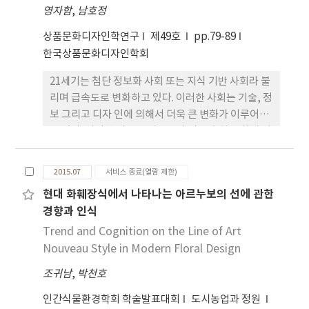
과 참가자들 간에 대화와 소통을 촉진시키면서 상호
SNS공유 및 콘텐츠 검색이 중심 역할을 했다. 앞서
영자함
,
남호정
이해와 공감의 폭을 넓힐 수 있도록 한다는 점 그리고
관람했던 사람들이 좋았던 경험들을 사진, 글, 해시태
다양하고 흥미로운 결과물이 만들어짐으로써 사람들
그로 업로드 하고, 관심 있는 이들을 검색해서 보게 된
상품문화디자인학연구
제49호
pp.79-89
에게 만족감을 제공한다는 점 등으로 요약된다. 이러
다. 앞서 경험한 이들이 행복해 보이는 장면을 보고 직
한국상품문화디자인학회
한 점들을 감안하면 커뮤니티 아트의 특징이라고 할
접 경험해 보고 싶다는 마음을 품게 되는 것이다. 미술
21세기는 첨단 정보화 사회 또는 지식 기반 사회라 불
수 있는 관계, 참여, 과정, 공유의 예술로써의 속성을
관 관람객들은 그들 스스로 경험할 것을 찾아내고 실
리며 급속도로 변화하고 있다. 이러한 사회는 기술, 정
내포하고 있다고 할 수 있으며, 때문에 커뮤니티 아트
천하고 확산시킨다. 우리나라 미술관들도 SNS전략
보 그리고 디자 인에 의해서 더욱 큰 변화가 이루어지
지향의 공공벽화 제작을 위한 디자인수법으로 유용할
및 그 기저의 예술의 사회·문화·융복합적 가치를
고 있다. 이러한 이유로 지금보다 더 급속히 변화해 갈
것으로 사료된다. 이상의 결과를 토대로 공공벽화 디
담은 풍성한 디지털 콘텐츠로 미술관 역량의 확장이
미래사회에서는 보다 적극적 이고 유능한 인재를 요
자인과정, 특히 아이디어 스케치 단계에서 주민들의
요구된다.
구하게 될 것이다. 따라서 미래사회를 이끌어갈 우리
의사와 정서를 적절히 반영할 수 있는 수법으로 디자
2015.07
서비스 종료(열람 제한)
청소년들이 시대에 부응할 수 있는 경쟁력 있 는 리더
인템플릿을 활용한 디자인패턴 개발 프로세스를 제안
현대 화훼장식에서 나타나는 아르누보의 선에 관한
가 될 수 있도록 창의적인 교육이 필요하다. 중국이 가
하고자 한다. 향후, 도시의 문화적 재생과 관련해 실제
경향과 인식
진 개성과 현실을 고려하여 현대흐름에 맞는 좀 더 발
적용대상을 발굴, 실체화하는 후속연구를 통해 실용
전된 교과서의 영역이 이루어져야 할 것이다. 하지만
Trend and Cognition on the Line of Art
적 방법론으로 발전시켜 가고자 한다.
중국 의 중등 디자인교육의 경우 미술교과서 안에 포
Nouveau Style in Modern Floral Design
함되어 가치를 인정받지 못하고 있다. 현재 중학생들
조귀남
,
박천호
이 올바른 디자인을 선 택하고 소비할 미래의 디자인
의 중요한 인물이라고 볼 때, 미술교과서에서 독립되
인간식물환경학회 학술발표대회
도시농업과 정원