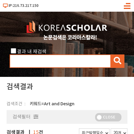
IP:216.73.217.150
메
뉴
결과 내 재검색
검
색
검색결과
검색조건
키워드=Art and Design
검색필터
CLOSE
검색결과
건
15