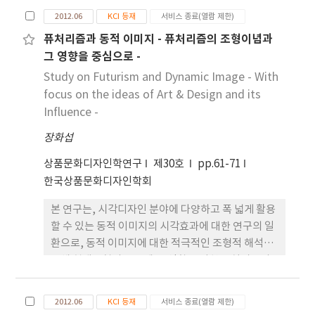
정이다. 이러한 시점에서 효과적으로 화예디자인을
2012.06
KCI 등재
서비스 종료(열람 제한)
부흥시킬 수 있는 방법 중 하나로 명품브랜드와의 전
퓨처리즘과 동적 이미지 - 퓨처리즘의 조형이념과
략적 제휴를 들 수 있다. 따라서 본 연구에서는 화예디
그 영향을 중심으로 -
자인이 명품브랜드의 감성마케팅 측면에서 활용된 사
례를 토대로, 설문을 통해 브랜드 아이덴티티와 어울
Study on Futurism and Dynamic Image - With
리는 화예디자인의 요소와 작품을 선정하여, 그 연계
focus on the ideas of Art & Design and its
성을 살펴보았다. 그 결과, 에르메스 브랜드 화예디자
Influence -
인에 가장 어울리는 것으로 선정된 요소들과 작품은
장화섭
앞에서 분석한 에르메스 브랜드 아이덴티티 내용과
일치하였다. 이로서 화예디자인은 브랜드 아이덴티티
상품문화디자인학연구
제30호
pp.61-71
측면에서 긍정적인 영향을 미쳐 명품브랜드와 콜라보
한국상품문화디자인학회
레이션 하기에 충분한 요소인 것으로 드러났다. 또한
본 연구는, 시각디자인 분야에 다양하고 폭 넓게 활용
명품브랜드와 화예디자인의 콜라보레이션 방향을 설
할 수 있는 동적 이미지의 시각효과에 대한 연구의 일
정함에 있어 유용한 자료가 될 것이라고 판단된다. 다
환으로, 동적 이미지에 대한 적극적인 조형적 해석을
만 하나의 브랜드에 국한되어 있다는 한계점이 있으
통해 현대조형의 흐름에 큰 영향을 끼친 퓨처리즘의
므로, 추후 다른 명품브랜드의 화예디자인과 비교연
조형이념과 그 영향에 대한 검토를 실시하였다. 논고
구가 필요할 것이다.
에 있어서는, 퓨처리즘의 조형이념이 당시 이탈리아
2012.06
KCI 등재
서비스 종료(열람 제한)
의 시대적 배경과 밀접하게 관련되어 있으며, 그 영향