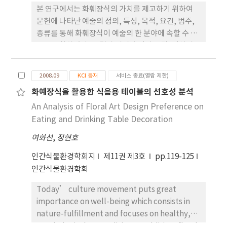
인 사고를 토대로 한 조형이론과 표현체계는 테크놀
본 연구에서는 화훼장식의 가치를 제고하기 위하여
로지의 급격한 발달과 함께 갈수록 다양해지고 복잡
문헌에 나타난 예술의 정의, 특성, 목적, 요건, 범주,
해지고 있는 사회적 요구에 부합하는 디자인 교육체
종류를 통해 화훼장식이 예술의 한 분야에 속할 수 있
계의 구축에 일정한 역할을 할 것으로 기대되어, 이에
음을 고찰하였다. 그 결과 의미와 정서 전달, 인식의
대한 구체적인 활용 방안의 모색이 필요하다고 생각
다양성, 표현의 다양성, 제작과 관리의 기술, 그리고
된다.
미와 선의 추구가 주요 내용에 속하였다. 이와 같은 예
2008.09
KCI 등재
서비스 종료(열람 제한)
술의 보편적 요건들 속에서 화훼장식의 특성을 찾을
화예장식을 활용한 식음용 테이블의 선호성 분석
수 있었다. 또한 이러한 점들은 화훼장식의 정의 속에
An Analysis of Floral Art Design Preference on
도 이미 내포되어 있었다. 그러므로 본 연구를 통해서
화훼장식이 예술의 범주에 속할 수 있다는 근거를 찾
Eating and Drinking Table Decoration
을 수 있었다.
여화선
,
정현호
인간식물환경학회지
제11권 제3호
pp.119-125
인간식물환경학회
Today’ culture movement puts great
importance on well-being which consists in
nature-fulfillment and focuses on healthy,
psychological secure living. In addition, floral