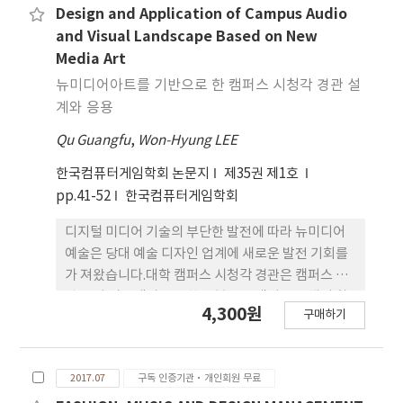
현의 다양성에 대한 요구를 충족시키기에는 한계가
Design and Application of Campus Audio
있다. 본 연구는 공공 조형물 창작에 있어 보수적 설계
and Visual Landscape Based on New
방식의 한계 를 극복하고, 참여성·상호작용성·표
Media Art
현 다양성에 대한 현대적 수 요에 대응하기 위해 파라
뉴미디어아트를 기반으로 한 캠퍼스 시청각 경관 설
메트릭 디자인과 디지털 제작 기술의 적용 가능성을
계와 응용
체계적으로 탐구한다. 먼저, 예술과 기술 융합의 대표
Qu Guangfu
,
Won-Hyung LEE
적 사례인 파라메트릭 디자인의 개념적 진화 및 비선
형적 특성을 이론적으로 고찰한다. 이어 공공 조형예
한국컴퓨터게임학회 논문지
제35권 제1호
술 분야의 실천적 적용 사례(대표적 사례: The Orb)
pp.41-52
한국컴퓨터게임학회
를 심층 분석하여, 디지털 기 술이 형태 생성의 복잡성
향상, 구조적 혁신, 대중 참여 확장에 미치는 효과성
디지털 미디어 기술의 부단한 발전에 따라 뉴미디어
을 실증적으로 검증한다. 연구는 전통적 창작 방식 과
예술은 당대 예술 디자인 업계에 새로운 발전 기회를
의 비교를 통해 설계-제작 프로세스의 패러다임 전환
가 져왔습니다.대학 캠퍼스 시청각 경관은 캠퍼스 경
을 규명 하며, 파라메트릭 디자인이 조형 예술의 방법
관 구성 시스템의 중요한 부분으로 캠퍼스 전체의 환
4,300원
론적 재구성 뿐 아 니라 미학적 경험의 재정의에 기여
구매하기
경 쾌적 도를 높이고 환경 교육 효과를 촉진하는 등 대
함을 입증한다. 마지막으로, 3D 프린팅 등 첨단 제작
체 불가한 역할을 하고 있습니다.뉴미디어아트 속 다
기술과의 결합이 촉발하는 예술 창작의 존재론적 변
차원 디지 털 예술은 전통적인 예술 디자인 형태에 비
화(개방적 시스템, 협력적 생성 체계)와 공공예술의
2017.07
구독 인증기관·개인회원 무료
해 색다른 미적 감각과 시각적 경험을 선사합니다.대
미래 방향성에 대한 함의를 제시한다.