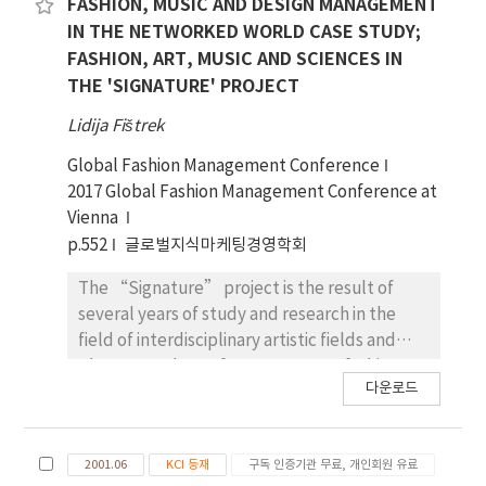
학 캠퍼스 조 경 디자인은 대학 캠퍼스 전반의 외적인
FASHION, MUSIC AND DESIGN MANAGEMENT
환경 표현으로, 사제(師弟)의 대학 첫인상을 그대로
IN THE NETWORKED WORLD CASE STUDY;
반영하고 있습니 다.현대 과학기술의 급속한 발전으
FASHION, ART, MUSIC AND SCIENCES IN
로 뉴미디어아트의 표현 형식은 더욱 다채로워지고
THE 'SIGNATURE' PROJECT
새로운 표현방식이 끊임 없이 생겨나고 있습니다.본
Lidija Fištrek
고에서는 뉴미디어아트의 응용탐구부터 시작하여 새
로운 시대의 캠퍼스 영상음향 경관설계의 수요와 결
Global Fashion Management Conference
합하여 뉴미디어아트의 캠퍼스 영상음향(Video and
2017 Global Fashion Management Conference at
Audio) 경관설계에서의 혁신과 응용 을 탐구합니다.
Vienna
p.552
글로벌지식마케팅경영학회
The “Signature” project is the result of
several years of study and research in the
field of interdisciplinary artistic fields and
phenomenology of contemporary fashion,
다운로드
identity, body as a means in fashion and
performative arts, and the post-human
condition of the body in performance. In
2001.06
KCI 등재
구독 인증기관 무료, 개인회원 유료
contemporary fashion, the clothing item is