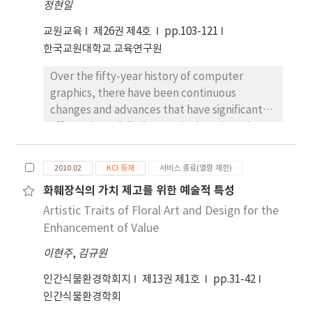
동에 영향을 주고받게 된다. 특히, 초기에는 큐비즘과
정현일
위하다는 것을 주목하여, 이에 관련된 저서와 관련문
퓨리즘 등의 영향을 받았지만, 그 후 페르낭 레제, 로
교원교육
제26권 제4호
pp.103-121
헌에 대한 고찰을 실시하였다. 그 결과 케페슈의 조형
베르 들로네, 프란티젝 쿠프카, 마르셀 뒤샹 등에게
한국교원대학교 교육연구원
이론과 표현체계는 주로, 조형의 시각적 요소와 이들
영향을 끼친 흔적이 보인다. 또한 러시아 구성주의와
의 상관관계를 해석하는 심적 요소에 대한 체계적 분
다다이즘, 쉬르리얼리즘은 물론 앵포르멜, 공간주의,
Over the fifty-year history of computer
석과 이를 토대로 한 조형요소의 조직적 종합화론 등
그리고 환경예술 등에 이르기까지 퓨처리즘의 조형이
graphics, there have been continuous
을 기반으로 하고 있음이 확인되었다. 조형의 시각적
념과 표현형식의 흔적이 엿보여 퓨처리즘의 영향이
changes and advances that have significantly
요소와 심적 요소의 상호관계에 대한 내용에서는, 비
광범위하고 연속적이었음이 시사하고 있다. 이에 본
affected our daily lives and education. The
쥬얼 커뮤니케이션의 강력하고 효과적인 수단으로
연구는 이후 연구과제로서 다양한 전위예술운동의 흐
field of art and design education has been
써, 시각을 중심으로 한 심적 메커니즘의 체계적인 분
름과 함께 변천을 거듭해 가는 퓨처리즘의 동적 이미
especially influenced by computer
석과 활용이 강조되었다. 이러한 케페슈의 생각은 조
지 표현형식에 대한 검토를 실시해 가도록 하겠다.
2010.02
KCI 등재
서비스 종료(열람 제한)
technologies
형요소의 조직적 종합화론에서 가시화되는데, 그는
화훼장식의 가치 제고를 위한 예술적 특성
다양한 조형요소는 개별적으로 분리된 무기적인 것이
Artistic Traits of Floral Art and Design for the
아닌, 그것들 사이에 존재한 유기적 상호관련성에 의
Enhancement of Value
해 해석되고 의미가 부여되어 인식된다는 것을 부각
시켰다, 따라서 시각 메시지의 정확하고 효과적인 전
이현주
,
김규원
달에는, 조형요소에 내재하는 다양한 특성의 분석과
인간식물환경학회지
제13권 제1호
pp.31-42
그것들의 상호관련성에 대한 깊은 이해가 전제조건이
인간식물환경학회
되는 것이다. 이와 같이 케페슈의 분석적이고 체계적