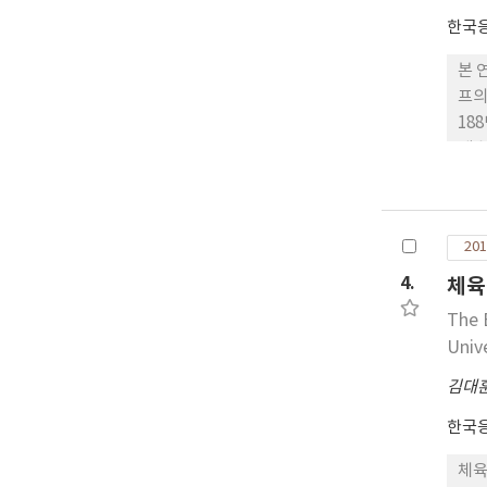
한국
본 
프의
18
게 
만족
춤형
의 
201
초자
4.
체육
The 
Univ
김대
한국
체육