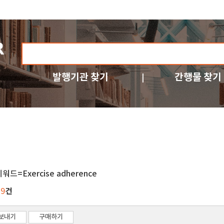
발행기관 찾기
간행물 찾기
워드=Exercise adherence
건
19
보내기
구매하기