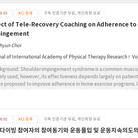
6.03
KCI 등재
구독 인증기관 무료, 개인회원 유료
ect of Tele-Recovery Coaching on Adherence t
ingement
hyun Choi
nal of International Academy of Physical Therapy Research
Vo
kground: Shoulder impingement syndrome is a common musculosk
ely used; however, its effectiveness depends largely on patient
n proposed to improve adherence in home exercise programs. O
ching–based home exercise program (HCHEP) with a standard 
erence, pain intensity, and shoulder disability. Design: A random
ticipants with shoulder impingement syndrome were randomly a
 HEP group (n=15). Both groups performed a standardized hom
6.02
KCI 등재
구독 인증기관 무료, 개인회원 유료
up additionally received structured tele-recovery coaching sess
blem-solving strategies. Outcomes included exercise adherence
다이빙 참여자의 참여동기와 운동몰입 및 운동지속의도의
ulder disability (SPADI), assessed at baseline, post-interventio