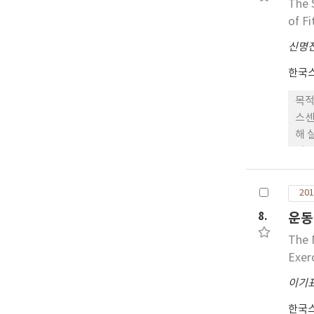
The 
psy
of F
신명
한국
목적
스센
해 
성 
화시
수 
201
미한
8.
운동
The 
Exer
이기
한국