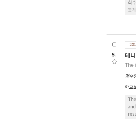
회수
통계
다음
에 
타났
201
5.
테니
The 
양수
학교
The
and
res