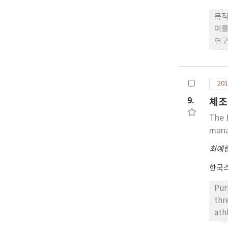
목적
여를
연구
인분
심상
났다
201
결과
9.
체조
상과
아직
The 
man
최예
한국
Pur
thr
ath
adh