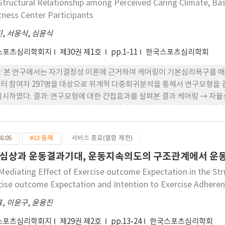
Structural Relationship among Perceived Caring Climate, Ba
chologist-lead stress management sessions.
itness Center Participants
진
,
서웅식
,
심윤식
스포츠심리학회지
제30권 제1호
pp.1-11
한국스포츠심리학회
: 본 연구에서는 자기결정성 이론에 근거하여 케어링이 기본심리욕구를 매
터 참여자 297명을 대상으로 위계적 다중회귀분석을 통해서 연구모형을
실시하였다. 결과: 연구모형에 대한 간접효과를 살펴본 결과 케어링 → 자율성
→ 가능성, 케어링 → 관계성 → 강화 성에서 통계적으로 유의성이 존재
키는 것으로 나타났다. 결론: 본 연구를 통해 케어링이 운동지속에 미치는
있었다. 이런 결과는 지도자를 위한 효율적인 케어링 지도법 개발 시 기본
8.05
KCI 등재
서비스 종료(열람 제한)
다.
심상과 운동결과기대, 운동지속의도의 구조관계에서 운
Mediating Effect of Exercise outcome Expectation in the Str
cise outcome Expectation and Intention to Exercise Adhere
표
,
이윤구
,
윤용진
스포츠심리학회지
제29권 제2호
pp.13-24
한국스포츠심리학회