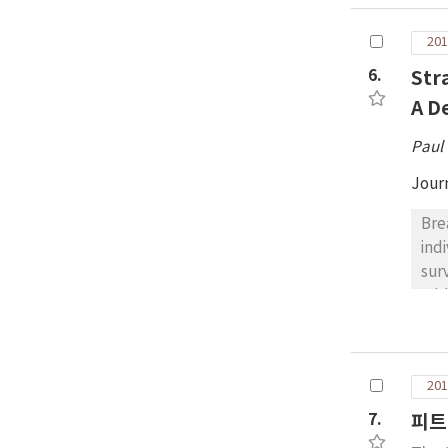
201
6.
Str
A D
Paul
Jour
Bre
ind
sur
add
str
the
fra
201
to 
dis
7.
피트
tha