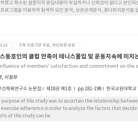
하였고 회수된 설문지의 응답내용이 부실하거나 신뢰성이 없다고 판단되는 자료 1
프로그램을 이용하여 탐색적 요인 분석, 상관관계분석, 중다회귀분석을 실
과 같다. 첫째, 지도자 매력성은 운동열정에 통계적으로 유의한 영향을 미
통계적으로 유의한 영향을 미치는 것으로 나타났다. 셋째, 운동열정은 운동
다.
1.12
구독 인증기관 무료, 개인회원 유료
스동호인의 클럽 만족이 테니스몰입 및 운동지속에 미치
influence of members' satisfaction and commitment on the ex
영
,
이철화
보건체육연구소 논문집
제18권 제1호
pp.181-198
한국교원대학교
 purpose of this study was to ascertain the relationship betwe
 exercise adherence in order to analyze the factors that decide 
ults of this study can be