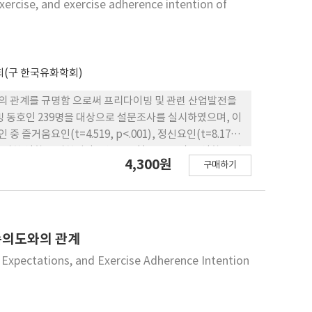
xercise, and exercise adherence intention of
cal analysis. Results: The HCHEP group showed
nd shoulder disability compared with the HEP
d for all outcomes. Conclusion: Tele-recovery
ndividuals with shoulder impingement syndrome.
(구 한국유화학회)
의 관계를 규명함 으로써 프리다이빙 및 관련 산업발전을
빙 동호인 239명을 대상으로 설문조사를 실시하였으며, 이
거움요인(t=4.519, p<.001), 정신요인(t=8.173,
유의한 영향을 미쳤지만, 건강요 인(t=-0.998)은 영향을 미
4,300원
구매하기
.901, p<.001)이 운동지속의도에 유의한 영향을 미쳤지
운동지속의도에 영향을 미치지 않았다. 세 번째, 프리다이빙 참여
속의도와의 관계
Expectations, and Exercise Adherence Intention