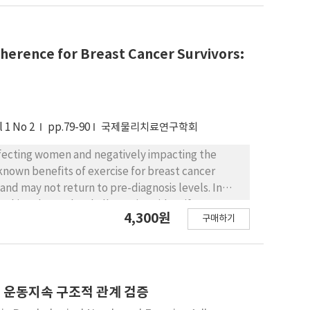
herence for Breast Cancer Survivors:
l 1 No 2
pp.79-90
국제물리치료연구학회
ffecting women and negatively impacting the
-known benefits of exercise for breast cancer
 and may not return to pre-diagnosis levels. In
this cohort. The challenge is to identify
4,300원
구매하기
al of the studies use social cognitive theory as a
rage adherence. Within and without this
 and gym-based environments. Strategies used
y implemented in most situations have included
endation from the oncologist. Other strategies
 운동지속 구조적 관계 검증
 memberships, regular phone-calls, and