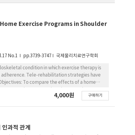
o Home Exercise Programs in Shoulder
l.17 No.1
pp.3739-3747
국제물리치료연구학회
eletal condition in which exercise therapy is
 adherence. Tele-rehabilitation strategies have
bjectives: To compare the effects of a home
home exercise program (HEP) on exercise
4,000원
구매하기
ized controlled trial. Methods: Thirty
ssigned to either the HCHEP group (n=15) or
e exercise program for 6 weeks. The HCHEP
ions focusing on feedback, goal setting, and
 (%), pain intensity (Numeric Rating Scale), and
 인과적 관계
n (6 weeks), and follow-up (12 weeks). Linear