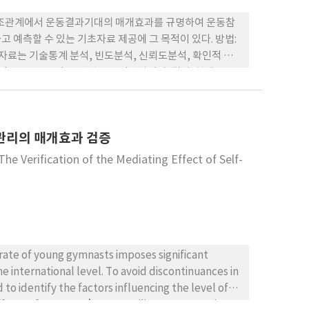
구조관계에서 운동결과기대의 매개효과를 규명하여 운동참
 예측할 수 있는 기초자료 제공에 그 목적이 있다. 방법:
자료는 기술통계 분석, 빈도분석, 신뢰도분석, 확인적 요
tstrapping 방법으로 검증하였다. 결과: 첫째, 운동
심상은 운동지속의도에 긍정적 영향을 미치는 것으로 나타
나타났다. 넷째, 운동심상과 운동지속의도의 관계에서 운동
 운동지속의도는 상호 긍정적인 영향관계가 있으며, 운동심
관리의 매개효과 검증
. 그러나 국내에서 일반운동참여자들의 운동심상 연구가
하는 지속적인 후속연구가 필요하다.
e Verification of the Mediating Effect of Self-
rate of young gymnasts imposes significant
 international level. To avoid discontinuances in
to identify the factors influencing the level of
effects of gymnasts’ ego-resilience on exercise