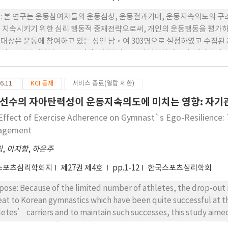
: 본 연구는 운동참여자들의 운동심상, 운동결과기대, 운동지속의도의 
 지속시키기 위한 심리 행동적 중재전략으로써, 개인의 운동행동을 평가하고
대상은 운동에 참여하고 있는 성인 남·여 303명으로 설정하였고 수집된 
석, 상관관계분석, 구조방정식모형분석을 통해 분석하였으며, 매개효과는 boo
은 운동결과기대에 긍정적인 영향을 미치는 것으로 나타났다. 둘째, 운동
. 셋째, 운동결과기대는 운동지속의도에 긍정적인 영향을 미치는 것으로 
6.11
KCI 등재
서비스 종료(열람 제한)
기대는 부분 매개하는 것으로 나타났다. 결론: 운동심상, 운동결과기대,
선수의 자아탄력성이 운동지속의도에 미치는 영향: 자기
 운동지속의도의 관계에서 운동결과기대는 매개효과가 있음을 확인하였다
 초기단계인 점을 고려할 때, 운동행동과 관련된 운동심상의 효과를 확인
Effect of Exercise Adherence on Gymnast`s Ego-Resilience: Th
agement
림
,
이지항
,
하은주
스포츠심리학회지
제27권 제4호
pp.1-12
한국스포츠심리학회
pose: Because of the limited number of athletes, the drop-out 
eat to Korean gymnastics which have been quite successful at the
letes’ carriers and to maintain such successes, this study aimed 
erence. Especially, in addition to the the previously reported 