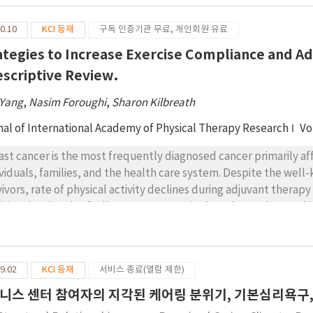
0.10
KCI 등재
구독 인증기관 무료, 개인회원 유료
ategies to Increase Exercise Compliance and Ad
escriptive Review.
 Yang
,
Nasim Foroughi
,
Sharon Kilbreath
nal of International Academy of Physical Therapy Research
Vo
ast cancer is the most frequently diagnosed cancer primarily a
ividuals, families, and the health care system. Despite the well
vivors, rate of physical activity declines during adjuvant therapy
ition, low levels of adherence to exercise have been observed in 
ategies that are effective in promoting exercise adherence. Sever
oretical framework to design exercise interventions that encou
mework, they have implemented interventions within the home
9.02
KCI 등재
서비스 종료(열람 제한)
encourage adherence to exercise programs and which are readil
tribution of print materials and pedometers, as well as recomm
니스 센터 참여자의 지각된 케어링 분위기, 기본심리욕구,
t may be less feasible have included provision of trainers, gym