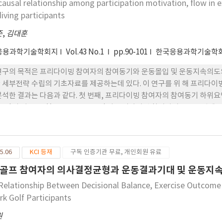
causal relationship among participation motivation, flow in e
ed models and repeated measures ANOVA were used for statisti
iving participants
nificantly higher adherence and greater improvements in pain a
up (P<0.01). Significant interactions (group, time) were observe
준
,
김대훈
ching enhances adherence and improves clinical outcomes in i
응용과학기술학회지
Vol.43 No.1
pp.90-101
한국응용과학기술학회
연구의 목적은 프리다이빙 참여자의 참여동기와 운동몰입 및 운동지속의도
 세부전략 수립의 기초자료를 제공하는데 있다. 이 연구를 위 해 프리다이
분석한 결과는 다음과 같다. 첫 번째, 프리다이빙 참여자의 참여동기 하위요인 중 즐
.001)과 사교요인(t=5.220, p<.001)이 프리다이빙 참여자의 운동몰입에 
 않았다. 두 번째, 프리다이빙 참여자의 참여동기 하위요인 중 사교요인 (t=3
 건강요인(t=1.903), 즐거움요인(t=1.073)과 정신요인(-0.745)은 
 운동몰입은 운 동지속의도에 유의한 영향(t=7.516, p<.001)을 미쳤다.
5.06
KCI 등재
구독 인증기관 무료, 개인회원 유료
골프 참여자의 의사결정균형과 운동결과기대 및 운동지
Relationship Between Decisional Balance, Exercise Outcome 
rk Golf Participants
원