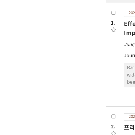
202
1.
Eff
Imp
Jung
Jour
Bac
wid
bee
coa
adh
par
the
202
gro
pro
2.
프리
sho