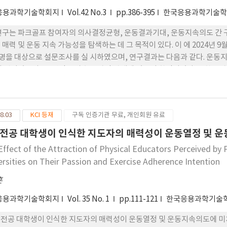
응용과학기술학회지
Vol.42 No.3
pp.386-395
한국응용과학기술학
연구는 파크골프 참여자의 의사결정균형, 운동결과기대, 운동지속의도 간 
 매력 및 운동 지속 가능성을 탐색하는 데 그 목적이 있다. 이 에 2024년 9
8명을 대상으로 설문조사를 실 시하였으며, 연구결과는 다음과 같다. 
설 명되었으며, 두 변인은 상호 보완적 관계에 있음이 확인되었다. 또한, 
 및 사회적 의미 추구의 여가활동으로 재정의하고 있음을 시사하며, 파크골
 전략 마련이 요구됨을 강조한다. 초기 적응 지원 프로그램 제공, 운동 효
방안이 운동 지속 동 기 향상에 효과적일 것으로 기대된다. 이러한 결과는 
8.03
KCI 등재
구독 인증기관 무료, 개인회원 유료
료로서의 의의를 갖는다.
전공 대학생이 인식한 지도자의 매력성이 운동열정 및 
Effect of the Attraction of Physical Educators Perceived by
ersities on Their Passion and Exercise Adherence Intention
훈
응용과학기술학회지
Vol. 35 No. 1
pp.111-121
한국응용과학기술학
전공 대학생이 인식한 지도자의 매력성이 운동열정 및 운동지속의도에 미치