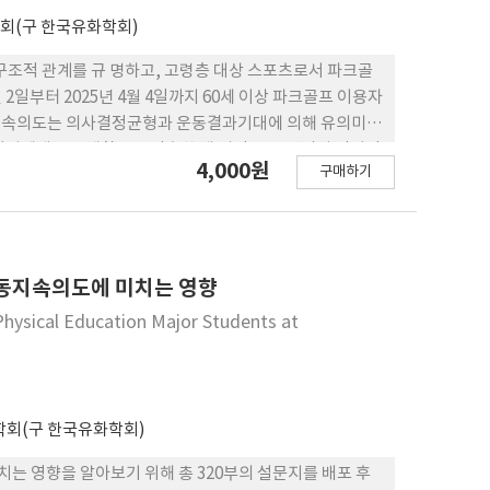
회(구 한국유화학회)
구조적 관계를 규 명하고, 고령층 대상 스포츠로서 파크골
월 2일부터 2025년 4월 4일까지 60세 이상 파크골프 이용자
운동지속의도는 의사결정균형과 운동결과기대에 의해 유의미하
뉴실버세대는 신체활동을 단순한 생 리적 요구를 넘어 정서적
4,000원
구매하기
 프 프로그램 개발 시 정서적·사회적 요구를 반영한 맞
과 피드백 시스템 구축, 지역사회 기반 커뮤니티 활성화 등
고령층 신체활동 참여 확대 및 지속률 제고를 위한 실천적 기
운동지속의도에 미치는 영향
 Physical Education Major Students at
회(구 한국유화학회)
는 영향을 알아보기 위해 총 320부의 설문지를 배포 후