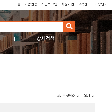
홈
기관인증
개인로그인
회원가입
고객센터
이용안내
검
색
상세검색