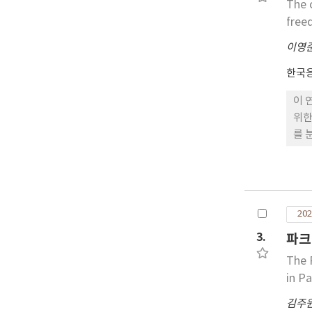
The 
mix
freed
sig
gro
이영
coa
한국
이 
위한
를 
p<
치지
만,
자의
202
3.
파크
The 
in Pa
김주