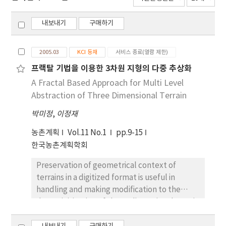
내보내기
구매하기
2005.03
KCI 등재
서비스 종료(열람 제한)
프랙탈 기법을 이용한 3차원 지형의 다중 추상화
A Fractal Based Approach for Multi Level
Abstraction of Three Dimensional Terrain
박미정
,
이정재
농촌계획
Vol.11 No.1
pp.9-15
한국농촌계획학회
Preservation of geometrical context of
terrains in a digitized format is useful in
handling and making modification to the
data. Digitization of three-dimensional terrain
still proves a great challenge due to heavy