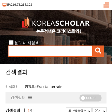
IP:216.73.217.129
메
뉴
결과 내 재검색
검
색
검색결과
검색조건
키워드=Fractal terrain
검색필터
CLOSE
검색결과
건
1