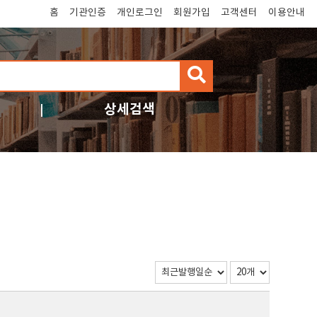
홈
기관인증
개인로그인
회원가입
고객센터
이용안내
검
색
상세검색