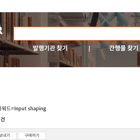
발행기관 찾기
간행물 찾기
워드=Input shaping
건
1
보내기
구매하기