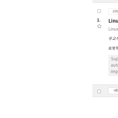
200
1.
Li
Linu
우교
로봇
Sup
aut
imp
res
mot
내