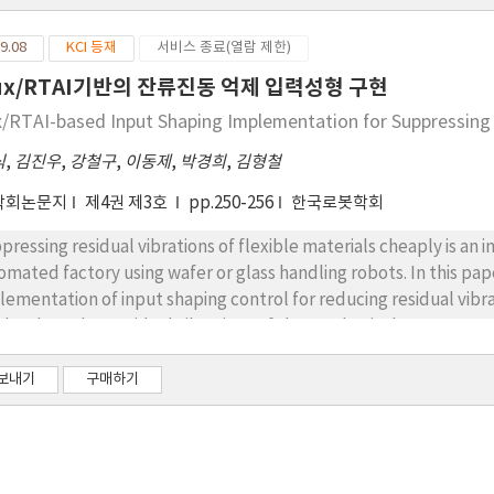
9.08
KCI 등재
서비스 종료(열람 제한)
nux/RTAI기반의 잔류진동 억제 입력성형 구현
x/RTAI-based Input Shaping Implementation for Suppressing 
식
,
김진우
,
강철구
,
이동제
,
박경희
,
김형철
학회논문지
제4권 제3호
pp.250-256
한국로봇학회
pressing residual vibrations of flexible materials cheaply is an 
omated factory using wafer or glass handling robots. In this p
lementation of input shaping control for reducing residual vibr
ults show that residual vibrations of the mechanical system are 
ion.
보내기
구매하기