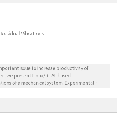
Residual Vibrations
important issue to increase productivity of
aper, we present Linux/RTAI-based
ations of a mechanical system. Experimental
reduced up to 82% at a point-to-point linear