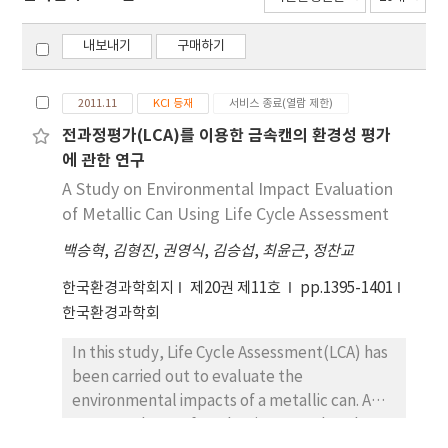
내보내기
구매하기
2011.11
KCI 등재
서비스 종료(열람 제한)
전과정평가(LCA)를 이용한 금속캔의 환경성 평가
에 관한 연구
A Study on Environmental Impact Evaluation
of Metallic Can Using Life Cycle Assessment
백승혁
,
김형진
,
권영식
,
김승섭
,
최윤근
,
정찬교
한국환경과학회지
제20권 제11호
pp.1395-1401
한국환경과학회
In this study, Life Cycle Assessment(LCA) has
been carried out to evaluate the
environmental impacts of a metallic can. A
360 mL volume of an aluminum can bottle