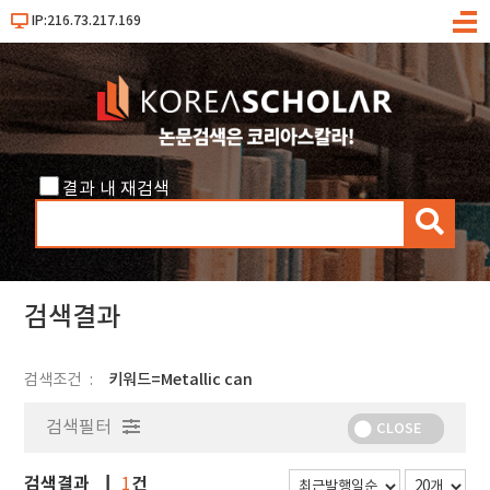
IP:216.73.217.169
메
뉴
결과 내 재검색
검
색
검색결과
검색조건
키워드=Metallic can
검색필터
CLOSE
검색결과
건
1