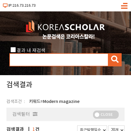
IP:216.73.216.73
메
뉴
결과 내 재검색
검
색
검색결과
검색조건
키워드=Modern magazine
검색필터
CLOSE
검색결과
건
1