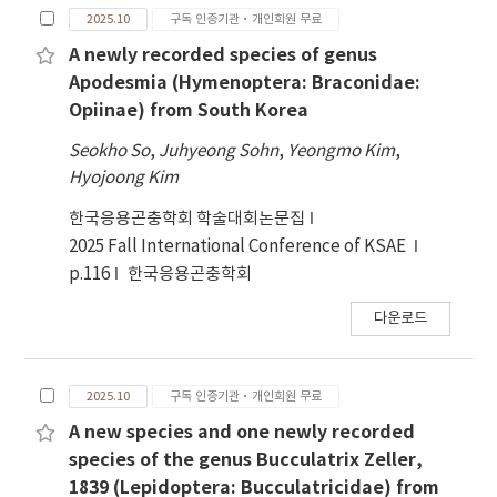
2025.10
구독 인증기관·개인회원 무료
A newly recorded species of genus
Apodesmia (Hymenoptera: Braconidae:
Opiinae) from South Korea
Seokho So
,
Juhyeong Sohn
,
Yeongmo Kim
,
Hyojoong Kim
한국응용곤충학회 학술대회논문집
2025 Fall International Conference of KSAE
p.116
한국응용곤충학회
다운로드
2025.10
구독 인증기관·개인회원 무료
A new species and one newly recorded
species of the genus Bucculatrix Zeller,
1839 (Lepidoptera: Bucculatricidae) from