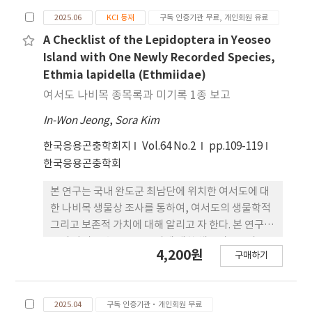
형태적으로 유사하여 분류학적 연구가 제한적이었다.
2025.06
KCI 등재
구독 인증기관 무료, 개인회원 유료
본 연구에서는 미기록 2종, Stathmopoda
atridorsalis Terada와 S. dorsioculella Terada
A Checklist of the Lepidoptera in Yeoseo
를 한반도에서 최초로 보고한다. 각 종에 대한 진단,
Island with One Newly Recorded Species,
기재, 성충과 생식기의 사진을 제공한다. 추가적으로,
Ethmia lapidella (Ethmiidae)
이번 연구를 통해 보 고되는 종들을 포함한 한반도산
여서도 나비목 종목록과 미기록 1종 보고
Stathmopoda 속 종의 앞날개에 기반한 검색표를
In-Won Jeong
,
Sora Kim
함께 제공한다.
한국응용곤충학회지
Vol.64 No.2
pp.109-119
한국응용곤충학회
본 연구는 국내 완도군 최남단에 위치한 여서도에 대
한 나비목 생물상 조사를 통하여, 여서도의 생물학적
그리고 보존적 가치에 대해 알리고 자 한다. 본 연구로
부터 나비목 총 154종 27과에 대한 체크리스트가 구
4,200원
구매하기
축되었고, 먹점뿔나방과에 속하는 미기록 1종을 새롭
게 기록하였다. 북두칠 성먹점뿔나방(신칭)의 성충
형태, 생식기 구조 및 생태에 대한 정보를 함께 제공하
2025.04
구독 인증기관·개인회원 무료
였다.