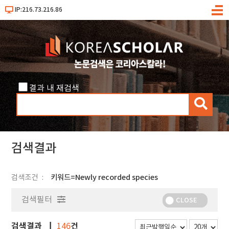
IP:216.73.216.86
메
뉴
결과 내 재검색
검
색
검색결과
검색조건
키워드=Newly recorded species
검색필터
CLOSE
검색결과
건
146