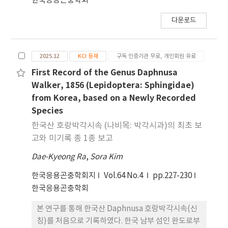
한국응용곤충학회
다운로드
2025.12
KCI 등재
구독 인증기관 무료, 개인회원 유료
First Record of the Genus Daphnusa
Walker, 1856 (Lepidoptera: Sphingidae)
from Korea, based on a Newly Recorded
Species
한국산 호랑박각시속 (나비목: 박각시과)의 최초 보
고와 미기록 종 1종 보고
Dae-Kyeong Ra
,
Sora Kim
한국응용곤충학회지
Vol.64 No.4
pp.227-230
한국응용곤충학회
본 연구를 통해 한국산 Daphnusa 호랑박각시속(신
칭)를 처음으로 기록하였다. 한국 남부 섬인 완도로부