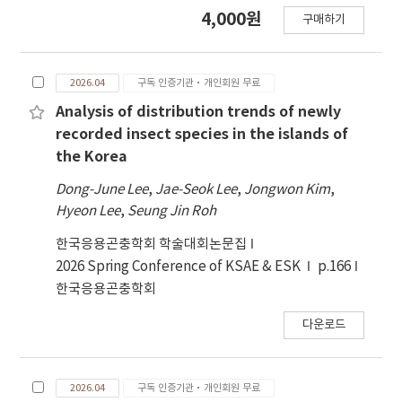
Dendrobaris insularis (Morimoto & Miyakawa,
4,000원
구매하기
1985); Mononychus amurensis Schultze, 1898
(resurrected); Neomecopus subarmatus
Hustache, 1921; Coprodema calandraeformis
2026.04
구독 인증기관·개인회원 무료
Wollaston, 1873; Cossonus (Caenocossonus)
tibialis Folwaczny, 1964; Xenomimetes tenuis
Analysis of distribution trends of newly
Morimoto & Miyakawa, 1985; Dorytomus
recorded insect species in the islands of
taeniatus (Fabricius, 1781); Styanax kuwanoi
the Korea
Chujo & Voss, 1960; Acicnemis maculaalba
Dong-June Lee
,
Jae-Seok Lee
,
Jongwon Kim
,
Roelofs, 1875; Karekizo impressicollis
Hyeon Lee
,
Seung Jin Roh
Morimoto, 1962; Trachodes simulator
Morimoto & Miyakawa, 1995; Rhadinomerus
한국응용곤충학회 학술대회논문집
jejuensis Park et Hong sp. nov.)에 대한 한국 분
2026 Spring Conference of KSAE & ESK
p.166
포를 확인하고 보고하고자 한다.
한국응용곤충학회
다운로드
2026.04
구독 인증기관·개인회원 무료