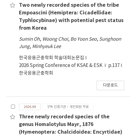
Two newly recorded species of the tribe
Empoascini (Hemiptera: Cicadellidae:
Typhlocybinae) with potential pest status
from Korea
Sumin Oh
,
Woong Choi
,
Bo Yoon Seo
,
Sunghoon
Jung
,
Minhyeuk Lee
한국응용곤충학회 학술대회논문집
2026 Spring Conference of KSAE & ESK
p.137
한국응용곤충학회
다운로드
2026.04
구독 인증기관·개인회원 무료
Three newly recorded species of the
genus Homalotylus Mayr, 1876
(Hymenoptera: Chalcidoidea: Encyrtidae)