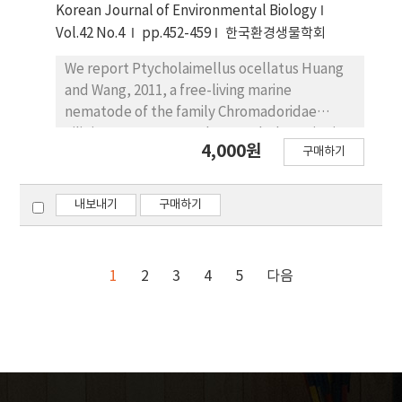
Korean Journal of Environmental Biology
Vol.42 No.4
pp.452-459
한국환경생물학회
We report Ptycholaimellus ocellatus Huang
and Wang, 2011, a free-living marine
nematode of the family Chromadoridae
Filipjev, 1917, as a newly recorded species in
4,000원
구매하기
Korea. The specimen was collected from
intertidal sediment habitats along the
southern coast of Korea. Ptycholaimellus
내보내기
구매하기
ocellatus is characterized by a distinct set of
morphological features, including an
abruptly tapered cervical region, the
1
2
3
4
5
다음
presence of ocelli, a transversely striated
cuticle with lateral differentiation marked by
two prominent longitudinal rows of dots, a
large ampulla within a voluminous ventral
gland, and two pharyngeal bulbs. This study
provides the first taxonomic report of the