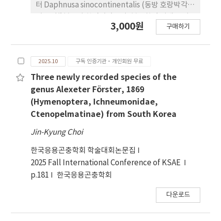
터 Daphnusa sinocontinentalis (동방 호랑박각
시, 신칭)분포가 확인되었으며, 분류학적 기재를 성
3,000원
구매하기
충과 생식기 도해사진과 함께 제시하였다.
2025.10
구독 인증기관·개인회원 무료
Three newly recorded species of the
genus Alexeter Förster, 1869
(Hymenoptera, Ichneumonidae,
Ctenopelmatinae) from South Korea
Jin-Kyung Choi
한국응용곤충학회 학술대회논문집
2025 Fall International Conference of KSAE
p.181
한국응용곤충학회
다운로드