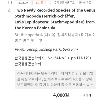
2025.09
KCI 등재
구독 인증기관 무료, 개인회원 유료
Two Newly Recorded Species of the Genus
Stathmopoda Herrich-Schäffer,
1853(Lepidoptera: Stathmopodidae) from
the Korean Peninsula
Stathmopoda 속(나비목: 감꼭지나방과) 미기록 2
종 한반도 첫 보고
In-Won Jeong
,
Jinsung Park
,
Sora Kim
한국응용곤충학회지
Vol.64 No.3
pp.173-179
한국응용곤충학회
감꼭지나방과는 뒷종아리마디에 위치한 긴 강모 다발
을 특징으로 하며, 전 세계적으로 44속 408종 이상이
보고되었다. 이 중 가장 다양한 종 수를 포함하는 속은
Stathmopoda Herrich-Schäffer, 1853로, 유충
4,000원
구매하기
시기에 다양한 먹이원을 가진 240종 이상의 종들로
구성되어 있다. 그러나 성충 의 크기가 작고 종들끼리