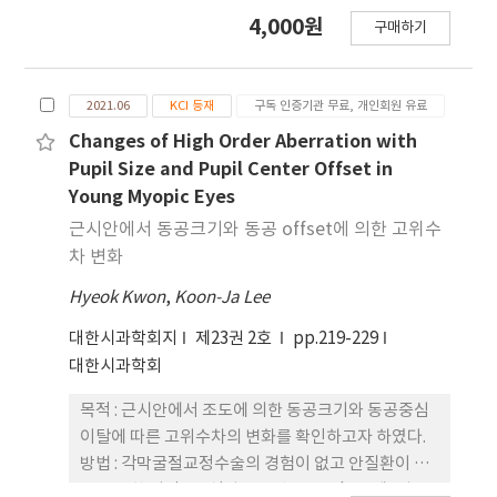
i.profilerplus(Zeiss, Berlin, Germany) 검사를 시
4,000원
다. 특히, 암소시에서는 동적 조절 변화에 더 큰 영향
구매하기
행 받은 18~56세의 성인 73명 (73안)을 대상으로 하
을 미쳤으며, 명소시에서는 동공크기 변 화가 컸다.
였다. 대상자를 경도 근시, 중등도 근시, 그리고 고도
근시로 분류하였다. 각 근시 그룹에서 동공크기(5, 3
2021.06
KCI 등재
구독 인증기관 무료, 개인회원 유료
mm)에 따른 구면렌즈 대응치의 차이를 비교하였다.
Multiple regression analysis를 시행하여 각 근시
Changes of High Order Aberration with
그룹에서 동공크기에 따른 평균 구면렌즈 대응치의
Pupil Size and Pupil Center Offset in
차이에 영향을 미치는 인자를 평가하였다. 결과 : 평균
Young Myopic Eyes
구면렌즈 대응치는 5 mm에 비해 3 mm일 때 경도 근
근시안에서 동공크기와 동공 offset에 의한 고위수
시(–1.99±0.76 D와 -1.68±0.72 D), 중등도 근시(–
차 변화
4.24±0.97 D와 -4.04±0.90 D), 그리고 고도 근시
Hyeok Kwon
,
Koon-Ja Lee
(-8.06±1.51 D와 -7.95±1.40 D) 모두 유의하게 낮
았다. 경도와 고도 근시에서는 구면수차와 수직코마
대한시과학회지
제23권 2호
pp.219-229
수차가 동공크기에 따른 평균 구면렌즈 대응치의 차
대한시과학회
이에 영향을 미쳤으며, 중등도 근시에서는 구면수차
가 동공크기에 따른 평균 구면렌즈 대응치의 차이에
목적 : 근시안에서 조도에 의한 동공크기와 동공중심
영향을 미치는 것으로 나타났다. 결론 : 근시도에 따라
이탈에 따른 고위수차의 변화를 확인하고자 하였다.
동공크기가 변화할 경우 고위수차가 영향을 미치는
방법 : 각막굴절교정수술의 경험이 없고 안질환이 없
것으로 나타났으며, 안경사는 근시안의 경우 야간시
는 건강한 성인 33명(평균 연령: 23.03±2.8세, 평균