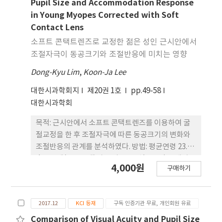
다. 결과: 대상자의 동공 크기를 3 mm, maximum으
Pupil Size and Accommodation Response
로 나뉘어 고위수차를 측정하였을 때, RMS는
in Young Myopes Corrected with Soft
0.30±0.13 ㎛ 및 0.38±0.15 ㎛로 나타났다. 총 고위
Contact Lens
수차의 등가디포커스가 동공 크기 3mm에서
소프트 콘택트렌즈로 교정한 젊은 성인 근시안에서
0.28±0.14 D와 maximum에서 0.41±0.16 D 이었
조절자극이 동공크기와 조절반응에 미치는 영향
고, 유의한 차이를 보였다(p=0.000). 동공 크기 3
Dong-Kyu Lim
mm와 maximum 에서 구면수차, 코마수차, 트레포
,
Koon-Ja Lee
일 수차의 등가디포커스의 차이는 각각 0.07 D, 0.04
대한시과학회지
제20권 1호
pp.49-58
D, 0.02 D 이었고, 구면수차(p=0.000) 및 코마수차
대한시과학회
(p=0.000)에서 유의한 차이가 있었다. 등가디포커스
와 등가착란원 사이에서 유의한 양의 상관관계가 존
목적: 근시안에서 소프트 콘택트렌즈를 이용하여 굴
재하였다(총 고위수차(R2=0.7045, p<0.01), 구면수
절교정을 한 후 조절자극에 따른 동공크기의 변화와
차(R2=0.9376, p<0.01), 코마 수차(R2=0.8429,
조절반응의 관계를 분석하였다. 방법: 평균연령 23.15
p<0.01), 트레포일수차(R2=0.7824, p<0.01)). 결론:
±1.70세(20~28세)의 근시안 50명(100안)을 대상으
4,000원
수차 측정 결과를 등가디포커스로 나타내어 교정이
구매하기
로 하였으며, 검사실 조도 100 lx에서 동공크기는 나
필요한 정도를 디옵터로 표현할 수 있었다. 고 위수차
안상태와 소프트 콘택트렌즈로 굴절교정을 한 후
의 교정이 고려되지 않았을 경우, 교정시력에 변화가
pupillometer를 사용하여 암소시, 어 두운 박명시,
있을 것으로 예측되어 고위수차의 시각적 불편함에
2017.12
KCI 등재
구독 인증기관 무료, 개인회원 유료
밝은 박명시 상태에서 주시거리 3.5 m와 25 cm에서
대한 연구가 중요하다고 사료된다.
측정하였다. 조절력은 푸쉬업검사(push up test),
Comparison of Visual Acuity and Pupil Size