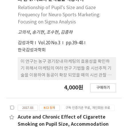
도·고도 근시 그룹으로 분류하여 동공 크기를 비교
Relationship of Pupil's Size and Gaze
하였다. 근시도와 동공크기의 상관관계는 Pearson
Frequency for Neuro Sports Marketing:
correlation으로 분석하였으며, 유의수준은 p<0.05
Focusing on Sigma Analysis
로 하였다. 결과: 소프트 콘택트렌즈로 굴절교정 후 근
고의석
,
송기현
,
조수현
,
김종하
시안의 동공크기는 조도가 증가할수록 유의하게 감소
하였다 (p<0.05). 중등도･고도 근시안의 동공크기는
감성과학
Vol.20 No.3
pp.39-48
경도 근시안보다 큰 것으로 나타났지만(p<0.05), 모
한국감성과학회
든 조도에 서 동공크기는 굴절이상도와 상관성이 없
는 것으로 나타났다(p >0.05). 소프트 콘택트렌즈로
이 연구는 농구 경기장내 마케팅의 효용성을 확인하
굴절교정 후 경 도 근시안의 동공크기는 굴절교정 전
기 위해서 마케팅의 여러 연구 기법들 중 시선추적 기
과 차이가 없었으나(p >0.05), 중등도･고도 근시안
술을 이용하여 동공이 확장 되었을 때의 시선 관찰 및
에서는 유의하게 감 소하였다(p<0.05). 결론: 암소시,
관심도를 측정하고 비교 분석하였다. 특히 동공이 확
4,000원
박명시 상태에서 중등도･고도 근시안의 동공크기는
구매하기
장된 구간을 산출하기 위해 유효테이터를 중심으로
경도 근시안보다 더 크고, 소프트 콘택 트렌즈로 굴절
동공의 크기가 2시그마 범위 상위 2.275%일 때의 구
교정한 후에는 유의하게 감소하는 것으로 나타났다.
간별 데이터를 정리하고 이전 연구에서 산출된 3시그
이 결과는 멀티포컬 콘택트렌즈 설계에 필요한 기초
2017.03
KCI 등재
구독 인증기관 무료, 개인회원 유료
마의 상위 0.135%일 때의 구간별 데이터와 전체 유효
자료가 될 것으로 사료된다.
데이터를 주시 빈도에 따른 변곡점으로 구분하여 분
Acute and Chronic Effect of Cigarette
석하였다. 또한 전체 유효 데이터와 동공의 크기가 유
Smoking on Pupil Size, Accommodation