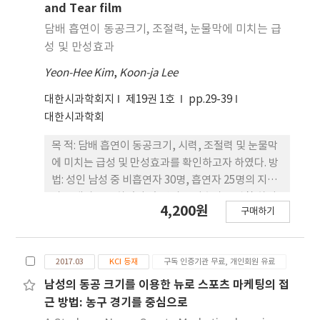
의미하게 커졌다고 판단되는 범위들 간의 상관도를
and Tear film
분석하였다. 그 결과 가장 시선이 많이 머무른 구간과
담배 흡연이 동공크기, 조절력, 눈물막에 미치는 급
동공이 크기가 유의미하게 커진 부분은 완전히 일치
성 및 만성효과
하지는 않았으나, 전체 유효 데이터와 동공크기 2시
Yeon-Hee Kim
,
Koon-ja Lee
그마 상위 데이터의 상관분석은 .805로 가장 높은 상
관관계를 나타내었으며, 동공크기 2시그마 상위 데이
대한시과학회지
제19권 1호
pp.29-39
터와 동공크기 3시그마 상위 데이터의 상관분석은
대한시과학회
.781의 상관관계를 보였고 전체 유효데이터와 동공크
기 3시그마 상위 데이터 상관분석은 .683의 상관관계
목 적: 담배 흡연이 동공크기, 시력, 조절력 및 눈물막
를 보였다. 따라서 동공의 크기가 확장 되어진 구간과
에 미치는 급성 및 만성효과를 확인하고자 하였다. 방
시선추적 데이터에서 시선이 많이 머무른 구간이 유
법: 성인 남성 중 비흡연자 30명, 흡연자 25명의 지원
사함을 알 수 있었으나, 동공의 크기가 유의미하게 확
자를 대상으로 하였다. 흡연의 급성효과를 관찰 하기
4,200원
장되었다고 판단되어지는 구간의 데이터 일수록 전체
구매하기
위하여 흡연자에게는 0.5 mg의 니코틴이 함유된 동
데이터와의 상관도가 떨어지는 것을 알 수 있었다.
일한 담배 1 개비를 피우도록 하고 흡연 직후 명소 시
와 박명시 상태에서 동공크기, 대비시력, 대비감도,
2017.03
KCI 등재
구독 인증기관 무료, 개인회원 유료
고위수차, 조절력 및 눈물막안정성을 측정하였다. 동
공크기는 동공측정계(VIP™-200 Pupillometer)
남성의 동공 크기를 이용한 뉴로 스포츠 마케팅의 접
로, 안구수차는 파면수차계(KR-1W)를 사용하여 4
근 방법: 농구 경기를 중심으로
㎜ 동공 크기에서 측정하였으며, 100%와 10% 대비