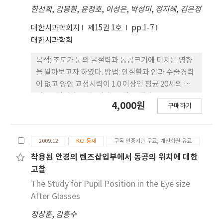
한선희
,
김봉환
,
윤정호
,
이성은
,
박성미
,
정지혜
,
김은정
(p=0.000). 동공크기(3.0~6.0mm)에 따른 등가구면
굴절 력의 변화는 근시의 경우 -0.52±0.48 D로 근시
대한시과학회지
제15권 1호
pp.1-7
의 증가를 보였고, 원시의 경우 0.81±0.34 D로 원시
대한시과학회
의 감 소를 보였다. 근시의 경우 동공크기에 따라 등가
구면굴절력이 -0.23±0.23D(3.0mm에서 4.5mm)
목적: 조도가 눈의 굴절력과 동공크기에 미치는 영향
와 -0.29±0.30 D(4.5mm에서 6.0mm)로 변하였다.
을 알아보고자 하였다. 방법: 안질환과 안과 수술경력
근시에 있어서 등가구면굴절력 변화량은 나이가 증가
이 없고 양안 교정시력이 1.0 이상인 평균 20세의 남
할수 록 많았다(p=0.008). 결 론: 동공 크기의 증가로
녀 30명(남자 11명, 여자 19명)을 대상으로 조도
4,000원
인해 안구 굴절력은 근시안의 근시를 증가시키고 원
구매하기
100Lux, 300Lux, 500Lux, 800Lux, 1,000Lux에서
시안의 원시는 감소하는 것으로 나타났다. 상관분석
각각 눈의 굴절력과 동공의 크기를 측정하여 보였다.
결과 나이가 증가할수록 암소시일 때의 동공크기 변
결과: 우안의 평균 구면 굴절력 변화는 500~800Lux
화가 작아지고 근시일 때의 굴절력 변화가 많은 것으
2009.12
KCI 등재
구독 인증기관 무료, 개인회원 유료
에서 S=0.03±0.24D, 좌안의 평균 구면 굴절력 변화
로 나타났다
는 100~300Lux에서 S+0.08±0.24D, 우안의 평균
착용된 안경의 렌즈삽입부에서 동공의 위치에 대한
원주 굴절력 변화는 500~800 Lux에서 C+0.02D, 좌
고찰
안의 평균 원주 굴절력 변화는 500~800Lux에서
The Study for Pupil Position in the Eye size
C+0.10D의 변화를 보였다. 또한, 조도에 따른 동공의
After Glasses
크기는 100Lux에서는 6.02㎜, 300Lux에서는 6.04
정상훈
,
김흥수
㎜, 500Lux에서는 5.75㎜, 800Lux에서는 4.01㎜,