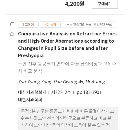
4,200원
에서 흐린 이미지로 인한 불편함의 가능성이 있음을
구매하기
등 가구면굴절력: -3.28±1.67 D, 66안)을 대상으로
이해하고 안경처방을 해야 할 것으로 생각한다.
하였다. 동공크기, 동공중심이탈(pupil center off-
set), 고위 수차는 Wavefront Analyzer를 사용하
2020.06
KCI 등재
구독 인증기관 무료, 개인회원 유료
여 기기에서 조정되는 암소시(scotopic, 0 lx)와 명
소시(photopic, 20 lx)상태에서 3회 측정하고 평균
Comparative Analysis on Refractive Errors
값을 사용하였다. 통계분석은 SPSS(version 21.0)
and High-Order Aberrations according to
을 사용하였다. 결과 : 명소시 상태에서 동공크기는 암
Changes in Pupil Size before and after
소시 상태보다 2.00 mm 감소하고(p<0.001) 근시안
Presbyopia
의 굴절이상도와 관련이 있었으며, 동공중심 offset
노안 전후 동공크기 변화에 따른 굴절이상과 고위수
은 0.09 mm 증가하고(p<0.003) 굴절이상도와는 관
차 비교 분석
련이 없었다. 또한 동공중심 이동량은 0.17±0.13
Yun-Young Song
mm로 주로 상이측, 상비측 방향으로 이동하였다. 전
,
Dae-Gwang Wi
,
Mi-A Jung
체 고위수차는 동공크기와 동공중심 offset 모두에
대한시과학회지
제22권 2호
pp.181-190
서 상관성이 없었고, 구면수차는 동공크기와 상관성
대한시과학회
이 있었으며(p=0.006, p=0.007). 코마수차는 동공중
심 offset과 상관성이 있었다(p=0.027, p=0,008).
목적 : 본 연구는 동공크기 변화에 따른 굴절이상과 고
결론 : 동공크기는 구면수차와 동공중심 offset은 코
위수차를 노안 전후의 연령군으로 분류하고 비교 분
마수차와 상관성이 있어 조도에 따라 동공크기와 동
석하여 노안 처방 등의 임상에 도움이 될 수 있는 정보