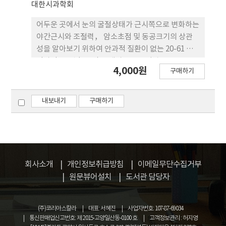
대한시과학회
2.9mm(SD 1.6)이었으며 하방 편위의 평균은
1.2mm(SD 1.0)로 조사 되었다. 결론: 조사된 자료를
어두운 곳에서 눈의 굴절상태가 근시쪽으로 변화하는
통해 대학생들의 안경착용에 있어서 안경을 황금분할
야간근시와 조절력， 암소초점 및 동공크기의 상관
보다 좌우가 작고, 광학중심점의 높이가 긴 안경을 쓴
성을 알아보기 위하여 안과적 질환이 없는 20-61 세
다는 것을 알 수 있었다. 현재 유행이 복고풍으로 Oh
정상인 21 명 (42 안)을 대상으로 조절력，
4,000원
가 긴 안경의 추세를 볼 때 20대 대학생들은 유행에 맞
구매하기
Mesotest II b를 이용한 야간근시도， 대비감도 및
추어 안경을 쓰고 있다는 결론을 내릴 수 있었다. 이러
눈부섬감 도， 적외선 동공측정계를 이용한 일반조
한 관점에서 안경사는 어떠한 식으로 안경을 권해 주
명과 암살에서 동공크기 및 근거리겸영법에 의한 암
내보내기
구매하기
어야 소비자의 만족도를 높여 줄 수 있을 것인가에 대
소초점을 측정하였다. 조절력이 높을수록 야간근시가
하여 앞으로 계속적인 연구가 필요하다고 생각된다.
증가하고 (r = -0.823, p<O.OOO1) 암실에서 동공직
경 이 클수록 야간근시 가 증가하였으며 (r = •
0.336, p = 0.029) 암소초점 이 높을수록 야간 근시가
증가하였다 (r = 0.820, p<O.OOO1). 암실 조건에서
회사소개
개인정보취급방침
이메일무단수집거부
측정한 대비감도 및 눈부심감 도는 야간근시 가 높을
원문뷰어설치
도서관 담당자
수록 증가 (CS : r = -0.343, p = 0.026; GS: r =
-0.445, p = 0.003) 하 였으며， 나이가 증가할수록
감소 (CS : r = -0.408, p = 0.007; GS: r = -0.520, p =
(주)코리아스칼라
대표: 서혜진
사업자번호: 107-87-69034
0.0004) 하는 것으로 나타났다. 따라서 조절력， 암소
통신판매업신고번호: 제 2015-고양일산동-0100 호
고객정보관리 : 허지영