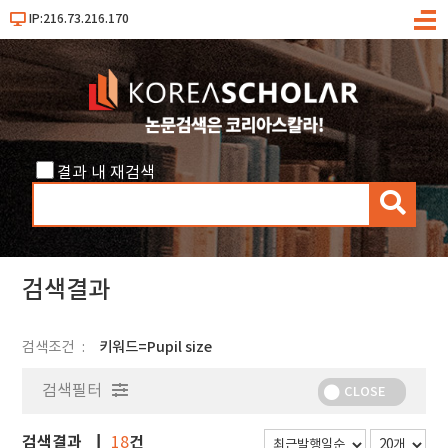
IP:216.73.216.170
메
뉴
결과 내 재검색
검
색
검색결과
검색조건
키워드=Pupil size
검색필터
CLOSE
검색결과
건
18