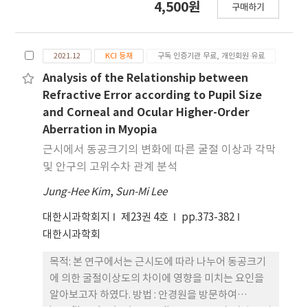
4,500원
밝은 조도 환경으로 변환(630 lx) 시 굴절이상 값의
구매하기
20명(남자 10명, 여자 10명, 평균연령 24.25±3.99
변화는 +0.24 D 이상으로 가장 두드러졌다. 결론 : 시
세) 이었다. 완전 교정 상태에서 명소시에서 6 m 거리
력 검사실의 조도 변화는 피검자의 동공 크기 변화를
의 시표로, 암소시에는 무한대 거리로 측정하였다. 두
유발하며, 이는 굴절이상 값(이색검사 값)의 변화 에
2021.12
KCI 등재
구독 인증기관 무료, 개인회원 유료
조건 모두 헤드셋을 착용하여 네 가지 음악 드럼(D),
영향을 미치는 주요 요인 중 하나임을 확인하였다. 따
메탈(M), 외국 팝(F), 클래식(C)을 들었을 때 동공 크
Analysis of the Relationship between
라서 실제 안경 착용자가 일상생활을 영위하는 환경
기와 조절 반응의 변화를 각각 40 dB 미만, 60 dB 미
Refractive Error according to Pupil Size
의 조 도는 주로 명소시 상태에 해당하므로 안정적이
만, 80 dB 이상으로 측정하여 비교하였다. 결과 :
and Corneal and Ocular Higher-Order
고 최적의 시력 교정효과를 제공하기 위해서는 최소
bpm 및 dB에 따른 자극이 있을 때, 유의한 차이를
Aberration in Myopia
50 lx 이상의 조 도 상태에서 최종 굴절이상 값의 결과
보였다(p<0.010). 두 조건 모두 동일한 dB에서 bpm
근시에서 동공크기의 변화에 따른 굴절 이상과 각막
를 확인하는 것이 적합할 것으로 사료된다.
이 달라졌을 때 자극량의 차이는 있었으나, bpm 변
및 안구의 고위수차 관계 분석
화에 따른 동공 크기와 동적 조절 변화량은 유의한 차
Jung-Hee Kim
이가 없었 다. 동공 크기와 동적 조절 변화량을 조도에
,
Sun-Mi Lee
따라 비교했을 때, D 장르의 40 dB(p<0.050)과 F 장
대한시과학회지
제23권 4호
pp.373-382
르의 60 dB (p<0.050)에서 동공 크기 변화량의 차이
대한시과학회
가 있었다. 조도가 없을 때 동적 조절 변화량이 더 증
가하여, bpm과 dB에 따른 모든 그룹에서 유의한 차
목적: 본 연구에서는 근시도에 따라 나누어 동공크기
이가 나타났다(p<0.050). 결론 : 본 연구 결과, 각 노
에 의한 굴절이상도의 차이에 영향을 미치는 요인을
래의 bpm과 dB에 따른 동공 크기와 동적 조절 변화
알아보고자 하였다. 방법 : 안경원을 방문하여
는 자극의 유무에 따라 영향을 받는 것으로 확인되었