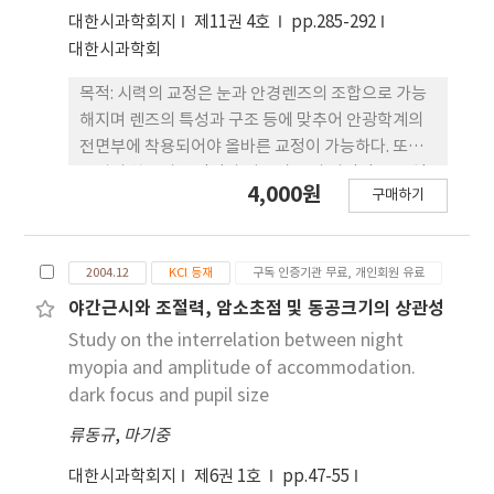
1,000Lux에서는 3.64㎜로 나타났다. 결론: 조도에 따
대한시과학회지
제11권 4호
pp.285-292
른 눈의 굴절력 변화는 유의한 차이는 보이지 않았지
대한시과학회
만, 조도변화의 일부구간에서 구면 및 원주굴절력이
다소 감소하는 경향을 보이는 것으로 나타났다. 또한,
목적: 시력의 교정은 눈과 안경렌즈의 조합으로 가능
동공크기의 변화는 500Lux부터 동공의 크기가 통계
해지며 렌즈의 특성과 구조 등에 맞추어 안광학계의
적으로 유의하게 작아짐을 알 수 있었다. 따라서, 이에
전면부에 착용되어야 올바른 교정이 가능하다. 또한
대한 검안실 조도의 적절한 기준이 필요할 것으로 사
안경의 착용시 안정감과 어울림 등의 미적인 요소 역
4,000원
료된다.
구매하기
시 안경 착용자에게는 매우 중요한 부분이 된다. 따라
서 안경을 착용했을 때 안광학적 성능과 미적으로 가
장 바람직하고 안정적일 수 있는 기준의 설정은 안경
2004.12
KCI 등재
구독 인증기관 무료, 개인회원 유료
사의 업무수행에서 큰 도움이 될 것으로 판단되어진
다. 방법: D대학의 학생 73명을 대상으로 사진 촬영을
야간근시와 조절력, 암소초점 및 동공크기의 상관성
통한 착용된 안경의 렌즈삽입부에서 동공의 위치를
Study on the interrelation between night
안경 렌즈삽입부의 황금분할을 기준으로 조사하였다.
myopia and amplitude of accommodation.
결과: 수평방향에서 귀방향 편위의 평균은
dark focus and pupil size
3.2mm(SD 1.6), 코방향 편위의 평균은 0.7mm(SD
류동규
,
마기중
0.4)이었으며 수직 상방향 편위의 평균은 4.1(SD
1.9), 하방향 편위의 평균은 0.6mm(SD 0.4)이었다.
대한시과학회지
제6권 1호
pp.47-55
또한 안검을 기준으로 안검의 상방 편위의 평균은