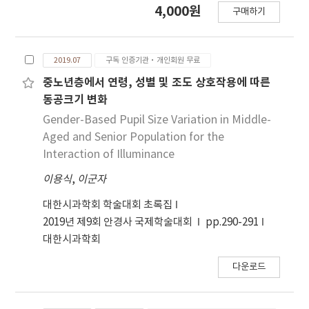
4,000원
생각된다.
구매하기
인 18~58 세의 성인 75명(75안)을 대상으로 하였다.
i.profilerplus(Zeiss, Germany)를 이용하여 반암
실 상태(5~50 lx)에서 동공 중심부 5 mm와 3 mm
2019.07
구독 인증기관·개인회원 무료
영역에서 현성굴절검사와 각막 및 안구의 수차 검사
를 실시하였다. Paired t-test를 이용하여 동공 크기
중노년층에서 연령, 성별 및 조도 상호작용에 따른
에 따른 측정값 평균의 차이를 비교하였다.
동공크기 변화
Spearman correlation test를 이용하여 동공 크
Gender-Based Pupil Size Variation in Middle-
기에 따른 평균 구면렌즈 대응치의 차이와 고위수차
Aged and Senior Population for the
의 상관성을 알아보았고, Multiple regression
Interaction of Illuminance
analysis를 시 행하여 동공 크기에 따른 평균 구면렌
이용식
,
이군자
즈 대응치의 차이에 영향을 미치는 인자를 평가하였
다. 결과 : 평균 구면렌즈 대응치는 5 mm와 3 mm에
대한시과학회 학술대회 초록집
서 각각 -4.08±2.90 D와 -3.84±2.95 D로 유의한 차
2019년 제9회 안경사 국제학술대회
pp.290-291
이를 보였다(p<0.001). 동공 크기에 따른 평균 구면
대한시과학회
렌즈 대응치의 차이(5 mm에서 평균 구면렌즈 대응
치 -3 mm에서 평균 구면렌즈 대응치)와 안구의 고위
다운로드
수차는 통계적으로 유의한 음의 상관관계를 보였다
(r=-0.676, p<0.001). 연령과 성별을 보정 한 후 동공