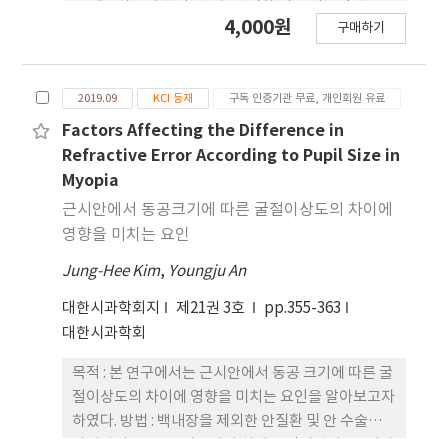
공중심 offset이 변하면, 시력의 질에 영향을 미칠 것
를 제공하고자 한다. 방법 : 안질환 및 굴절교정 수술
4,000원
으로 사료된다.
구매하기
을 받은 경험이 없는 20세~80세의 성인 남녀를
20~40세 그룹과 45~80세 두 그 룹으로 나누어 굴절
이상과 고위수차를 측정하였다. 동공크기 변화에 따
2019.09
KCI 등재
구독 인증기관 무료, 개인회원 유료
른 굴절이상과 고위수차의 비교는 Paired-T test를
이용하였고, 연령에 따른 상관분석은 Pearson
Factors Affecting the Difference in
correlation으로 실시하였다. 결과 : 20~40세 대상자
Refractive Error According to Pupil Size in
의 등가구면 굴절력은 동공크기 3 mm에서 –
Myopia
3.193±2.494 D, 5 mm에서 –3.386±2.451 D로
근시안에서 동공크기에 따른 굴절이상도의 차이에
0.193 D 근시도가 증가하였으며, 45~80세 대상자의
영향을 미치는 요인
등가구면 굴절력은 동공크기 3 mm에서
Jung-Hee Kim
,
Youngju An
0.015±1.340 D, 5 mm에서 –0.054±1.566 D로
0.069 D 근시도가 증가하였다. 또한 동공크기 3 mm
대한시과학회지
제21권 3호
pp.355-363
에서 20~40세 대상자보다 45~80세 대상자의 코마수
대한시과학회
차는 0.026 μm, 구면수차는 0.016 μm, 트레포일수
차는 0.037 μm, 비점수차는 0.012 μ m, 콰트레포일
목적 : 본 연구에서는 근시안에서 동공 크기에 따른 굴
수차는 0.022 μm 증가하였다. 결론 : 노안교정을 위한
절이상도의 차이에 영향을 미치는 요인을 알아보고자
누진굴절력렌즈 처방 시 시력을 저하시킬 수 있는 동
하였다. 방법 : 백내장을 제외한 안질환 및 안 수술의
공크기나 고위수차를 참고하여 처 방해야 할 것으로
과거력이 없고, 근시안이며 최대 교정시력이 1.0 이상