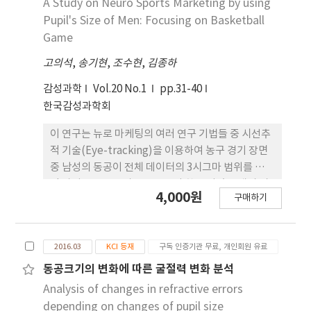
A Study on Neuro Sports Marketing by using
시력, 대비감도를 측정하고, 조절력은 Push-up
Pupil's Size of Men: Focusing on Basketball
test 검사로, 눈 물막 안정성은 눈물막파괴시간
Game
(TBUT)을 측정하여 흡연 전과 비교하였다. 만성효
고의석
,
송기현
,
조수현
,
김종하
과는 비흡연자와 흡연자의 흡연 전 상태에서 측정한
결과값을 비교하였다. 결 과: 흡연의 급성효과로 동공
감성과학
Vol.20 No.1
pp.31-40
크기는 조도와 휘도에 상관없이 모두 유의하게 감소
한국감성과학회
하였으며(p<0.05), 명 소시와 박명시에서 측정한 저
대비 시력은 유의하게 향상되었다(p<0.05). 대비감
이 연구는 뉴로 마케팅의 여러 연구 기법들 중 시선추
도와 고위수차는 차이가 없 었고(p>0.05), 흡연 후 조
적 기술(Eye-tracking)을 이용하여 농구 경기 장면
절력과 TBUT는 유의하게 감소하였다(p<0.05). 흡
중 남성의 동공이 전체 데이터의 3시그마 범위를 벗어
연자와 비흡연자의 동공크기는 모든 조도와 휘도에서
난 상위 0.135 % 비율로 동공이 확장 되었을 때의 시
4,000원
차이가 없었고, 대비시력, 대비감도, 고위수차, 조절
구매하기
선 관찰 및 관심도를 측정하였다. 특히 동공 크기 확장
력 및 TBUT도 유의한 차이가 관 찰되지 않았다. 결
과 관련해서 시선추적 기술의 데이터 중 어느 정도의
론: 흡연의 급성효과로 동공이 축동되고, 조절력 및 눈
범위일 때의 크기가 유의미하다고 밝히기는 힘들기
물막 안정성이 감소하며, 저대비 시력이 향상되 었다.
2016.03
KCI 등재
구독 인증기관 무료, 개인회원 유료
때문에 이 연구에서는 전체 데이터 중 상위 3시그마
그러나 흡연은 만성적으로 동공크기, 시력, 조절력 및
범위를 동공이 확장되어지는 범위로 설정하였다. 실
동공크기의 변화에 따른 굴절력 변화 분석
눈물안정성에 영향을 주지 않는 것으로 나타나 흡연
험에 사용된 장면은 농구 경기 중 한 상황으로 설정하
Analysis of changes in refractive errors
은 일시적으로 시기능에 영향을 주는 것으로 생각된
였으며, 총 7,200개의 데이터 중 유효율 90 %가 넘는
depending on changes of pupil size