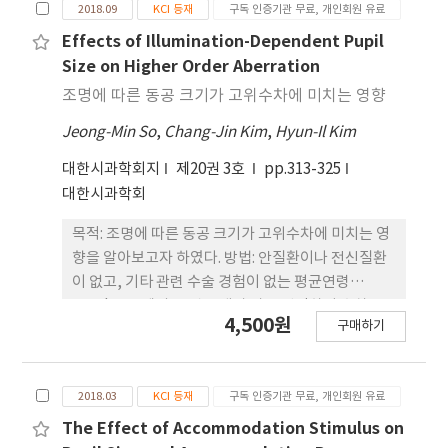
크기에 따른 평균 구면렌즈 대응치의 차이(≥0.25 D)
2018.09
KCI 등재
구독 인증기관 무료, 개인회원 유료
유무에는 구면수차(spherical aberration, Z40)와
Effects of Illumination-Dependent Pupil
수직난시수차(vertical astigmatism, Z4-2)가 영
Size on Higher Order Aberration
향을 미치는 것으로 나타났다. 결론 : 근시안에서는 눈
조명에 따른 동공 크기가 고위수차에 미치는 영향
의 고위수차와 저위수차의 상호작용으로 동공 크기에
따른 평균 구면렌즈 대응치의 차이가 생길 수 있으므
Jeong-Min So
,
Chang-Jin Kim
,
Hyun-Il Kim
로, 고위수차 검사 결과 값을 고려한 교정 도수를 통하
대한시과학회지
제20권 3호
pp.313-325
여 안경 착용 시 만족도를 증가시켜야 할 것으로 생각
대한시과학회
된다.
목적: 조명에 따른 동공 크기가 고위수차에 미치는 영
향을 알아보고자 하였다. 방법: 안질환이나 전신질환
이 없고, 기타 관련 수술 경험이 없는 평균연령
22.5±1.04세의 35명을 대상 자로 선정하여 수차를
4,500원
구매하기
측정하였다. i.Profiler plus 기기의 특성상 명소시 상
태에서 설정된 동공 크기 ʻ3 mmʼ 를 명소시 유사 환
경, 반암실 상태에서 설정된 동공 크기 ʻmaximumʼ
2018.03
KCI 등재
구독 인증기관 무료, 개인회원 유료
을 박명시 유사 환경 상태로 가정하였다. 동공 크기와
등가디포커스와 등가착란원의 상관 분석을 실시하였
The Effect of Accommodation Stimulus on