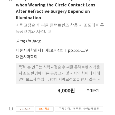
조절반응은 개방형자동굴절력계를 사용하여 측정하
when Wearing the Circle Contact Lens
였다. 조절자극에 의한 동공크기는 대응표본검 사
After Refractive Surgery Depend on
(paired t-test)로 비교하였고, 동공변화량과 조절
Illumination
반응의 상관관계는 Pearson correlation으로 분석
시력교정술 후 써클 콘택트렌즈 착용 시 조도에 따른
하였 으며, 유의수준은 p<0.05로 하였다. 결과: 근시
동공크기와 시력비교
안의 경우 소프트 콘택트렌즈로 굴절교정을 한 후 동
Jung Un Jang
공크기는 감소하였고(p<0.05), 조절자극 에 의해 동
공크기 감소량이 많을수록 양안 및 단안의 조절반응
대한시과학회지
제19권 4호
pp.551-559
은 작아졌다(p<0.05). 그러나 조절자극에 의 해 동공
대한시과학회
크기가 변하지 않는 대상자는 조도에 따라 35~37%
를 차지하였으며, 산동 된 경우도 7~11%로 나타 났
목적: 본 연구는 시력교정술 후 써클 콘택트렌즈 착용
다. 조절자극에 의해 축동된 그룹의 조절반응값은 동
시 조도 환경에 따른 동공크기 및 시력의 차이에 대해
공크기의 변화가 없거나 산동 된 그룹의 조절반응 값
알아보고자 하였다. 방법: 시력교정술을 받지 않은 28
보다 작은 것으로 나타났다(p<0.05). 결론: 소프트 콘
안과 시력교정술을 받은 26안에 두 종류의 무도수의
4,000원
택트렌즈로 교정한 근시안의 경우 조절자극에 의해
구매하기
써클 콘택트렌즈를 각각 착용시키고, 동공크기 및 시
동공크기가 감소하며 이에 따라 조절 반응이 감소하
력을 측정하였다. 결과: 시력교정술을 받지 않은
였으나, 동공이 축동되지 않은 경우에는 축동된 그룹
(Control group)은 써클 콘택트렌즈 착용 전 밝은
보다 조절반응이 크게 측정되었다. 본 연 구결과는 콘
2017.12
KCI 등재
구독 인증기관 무료, 개인회원 유료
상태에서의 Log MAR시 력은 렌즈 A를 착용 하였을