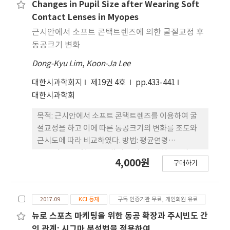
택트렌즈 착용 후 근거리 작업 시 나타나는 안정피로
때 보다 감소하였으며, 시력교정술을 받은 군에서의
Changes in Pupil Size after Wearing Soft
를 이해하고 멀티포컬 콘택트렌즈 착용 후 나타나는
써클 콘택트렌즈 착용 전 Log MAR시력은 착용 후 밝
Contact Lenses in Myopes
시기능을 이해하는 기초자료가 될 것으로 생각된다.
은 상태에서 렌즈 A, B를 착용하였을 때 보다 높게 나
근시안에서 소프트 콘택트렌즈에 의한 굴절교정 후
타났다. 렌즈 B를 착용 하 였을 때의 Log MAR시력이
동공크기 변화
렌즈 A를 착용 하였을 때 보다 낮게 나타났다. 밝은 상
Dong-Kyu Lim
,
Koon-Ja Lee
태에서 대비감도 3, 6 cpd의 공간주파수에 두 그룹간
의 유의한 차이가 나타났다. 써클 콘택트렌즈 A를 착
대한시과학회지
제19권 4호
pp.433-441
용하였을 경우 시력교정 술을 받은 군의 대비감도가
대한시과학회
시력교정술을 받지 않은 대조군(Control Group)의
대비감도 보다 낮게 측정되 었으며, 시력교정술을 받
목적: 근시안에서 소프트 콘택트렌즈를 이용하여 굴
지 않은 대조군(Control group)이 시력교정술을 받
절교정을 하고 이에 따른 동공크기의 변화를 조도와
은 군 보다 밝은, 어두운 상태에 서의 대비감도가 높게
근시도에 따라 비교하였다. 방법: 평균연령
나타났다. 결론: 시력교정술을 받은 사람이 써클 콘택
22.47±1.80세(20-28세)의 근시안 51명(101안)을
4,000원
트렌즈 착용 시 대비감도 변화가 나타날 수 있으니 이
구매하기
대상으로 굴절교정 전 나안상태와 소 프트 콘택트렌
에 대한 이해 및 착용자의 고려가 필요할 것으로 사료
즈로 굴절교정을 한 후 pupillometer를 사용하여
된다.
동공크기를 측정하였다. 동공크기는 검사실 조도 100
2017.09
KCI 등재
구독 인증기관 무료, 개인회원 유료
lx, 주시거리 3.5 m에서 암소시, 어두운 박명시, 밝은
박명시 상태에서 측정하였다. 근시도에 따 라 -2.00 D
뉴로 스포츠 마케팅을 위한 동공 확장과 주시빈도 간
이하는 경도 근시, -2.00 D를 초과하는 경우에는 중등
의 관계: 시그마 분석법을 적용하여