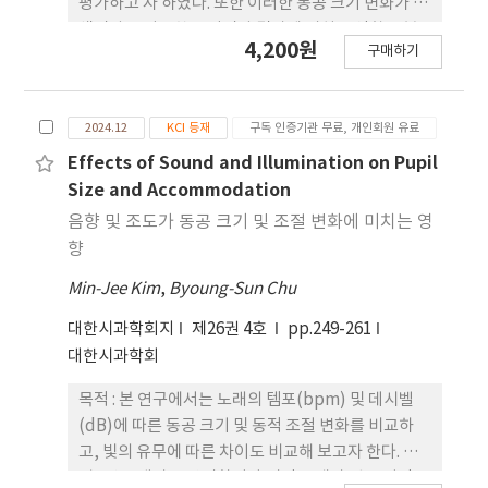
평가하고 자 하였다. 또한 이러한 동공 크기 변화가 이
색검사를 이용한 굴절검사 결과에 미치는 영향을 분
4,200원
구매하기
석하여 시력 검사실의 적정 조도 수준을 모색하고자
하였다. 방법 : 안질환 관련 수술 경험이 없고 시력과
동공에 영향을 줄 수 있는 전신질환 및 안질환이 없는
2024.12
KCI 등재
구독 인증기관 무료, 개인회원 유료
성인을 대상 으로 기본 검사(색각 검사, 동공 기능)를
진행하였다. 완전교정 자각식 굴절검사 후에 단안 이
Effects of Sound and Illumination on Pupil
색검사를 진행하였다. 4단계의 조도(10, 50, 300,
Size and Accommodation
630 lx)를 설정하고 각 조도에서 적응 후 동공 크기를
음향 및 조도가 동공 크기 및 조절 변화에 미치는 영
측정하였다. 굴절이상 변화는 적 록 차트를 사용하여
향
교정했으며, 변화가 있는 경우 0.12 D의 구면 렌즈를
Min-Jee Kim
,
Byoung-Sun Chu
추가하여 굴절이상 변화량을 정량화하였 다. 결과 : 각
조도 단계별 굴절이상 값(이색검사 값)의 변화량은
대한시과학회지
제26권 4호
pp.249-261
유의한 차이가 있었다(F=37.61, p=0.000*). 뿐만 아
대한시과학회
니라 동공 크기 증가에 따른 굴절이상 값의 변화량 사
이에 유의한 양의 상관관계가 있었다(r=0.178,
목적 : 본 연구에서는 노래의 템포(bpm) 및 데시벨
p=0.006**). 그리고 동공 크기가 증가할수록 굴절이
(dB)에 따른 동공 크기 및 동적 조절 변화를 비교하
상 값의 변화량도 유의하게 증가하는 것으로 나타났
고, 빛의 유무에 따른 차이도 비교해 보고자 한다. 방
다(p=0.006**). 특히 어두운 조도 환경(10 lx)에서
법 : 연구 대상은 안질환이나 시각 장애가 없는 성인