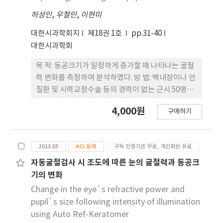
다.
유효데이터가 산출되었고 이를 통해 34명의 데이터
허성인
,
우철민
,
이현미
중 유효데이터에 해당하지 않아 사용할 수 없는 데이
터를 제외한 29명의 데이터를 사용하였다. 동공의 크
대한시과학회지
제18권 1호
pp.31-40
기를 구하기 위해 동공의 너비(Pupil Width)와 높이
대한시과학회
(Pupil Height) 값을 [동공의 크기 = 동공의 너비/2
× 동공의 높이/2 × π] 공식에 대입하였다. 분석한
목 적: 동공크기가 일정하게 증가할 때 나타나는 굴절
결과 농구경기장 내 마케팅으로 활용되기 위해 사용
력 변화를 측정하여 분석하였다. 방 법: 백내장이나 안
된 광고판들은 크게 영향력을 끼치지 않았다. 관중으
질환 및 시력교정수술 등의 경력이 없는 근시 50명
로서의 피험자들의 동공의 크기가 커졌을 때, 경기장
(100안), 원시 9명(17안)을 대상 으로 하였다. 암순응
4,000원
구매하기
내에 광고판 보다는 선수들 혹은 주변 배경에 주시빈
상태의 동공크기 검사는 Colvard
도가 높았다. 이 연구를 통하여 무분별하게 광고판을
pupillometer(OASIS medical, USA)를 사용하
사용하기보다는 뉴로마케 팅을 이용하여 경기장내 마
였다. 굴절력은 Zywave(Baush & Lomb, USA)를
2013.03
KCI 등재
구독 인증기관 무료, 개인회원 유료
케팅 및 광고판 효용성을 높이는 방안의 필요성이 요
사용하여 측정하였다. 동공크기가 3.0mm에서
구된다.
6.0mm까지 0.5mm씩 증가할 때 굴절력 값을 분석하
자동굴절검사 시 조도에 따른 눈의 굴절력과 동공크
였다. 동공크기에 따른 굴절력 변화는 ANOVA를 사용
기의 변화
하였고, 상관 분석을 하여 변수들 간의 연관성을 보았
Change in the eye`s refractive power and
다. 결 과: 평균연령은 44.05±11.91세(25~64세), 암
pupil`s size following intensity of illumination
순응상태의 동공크기는 6.57±0.52mm로 나타났다.
using Auto Ref-Keratomer
나 이가 증가할수록 암순응상태의 동공크기가 작았다