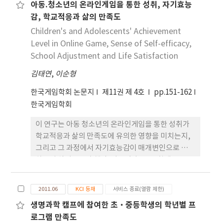
아동.청소년의 온라인게임을 통한 성취, 자기효능
감, 학교적응과 삶의 만족도
Children's and Adolescents' Achievement
Level in Online Game, Sense of Self-efficacy,
School Adjustment and Life Satisfaction
김태연
,
이순형
한국게임학회 논문지
제11권 제 4호
pp.151-162
한국게임학회
이 연구는 아동 청소년의 온라인게임을 통한 성취가
학교적응과 삶의 만족도에 유의한 영향을 미치는지,
그리고 그 과정에서 자기효능감이 매개변인으로 작용
하는지 살펴보고자 했다. 서울시 초등, 중학생 1004
명에 대한 설문조사 결과, 온라인게임 사용수준이 높
은 집단에서 온라인 게임을 통한 성취는 자기효능감,
2011.06
KCI 등재
서비스 종료(열람 제한)
학교적응과 삶의 만족도에 유의한 영향을 미쳤다. 또
생명과학 캠프에 참여한 초·중등학생의 학년별 프
한 자기효능감은 온라인게임을 통한 성취와 학교적응
로그램 만족도
의 관계, 그리고 온라인게임을 통한 성취와 삶의 만족