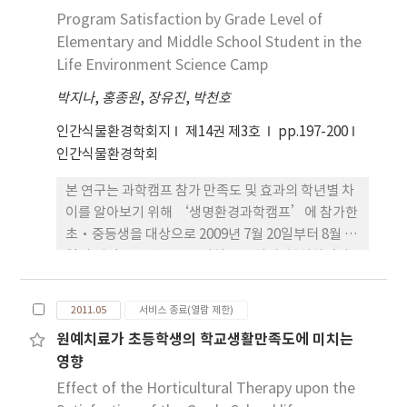
도의 관계에 유의한 영향을 미쳤다. 온라인게임에 대
Program Satisfaction by Grade Level of
한 과몰입의 부정적 영향을 간과할 수는 없지만, 이 연
Elementary and Middle School Student in the
구는 아동, 청소년의 온라인게임을 통한 성취가 그들
Life Environment Science Camp
의 학교적응과 삶의 만족도에 긍정적인 영향을 미칠
박지나
,
홍종원
,
장유진
,
박천호
수 있음을 밝혔다는 데에 그 의의가 있다.
인간식물환경학회지
제14권 제3호
pp.197-200
인간식물환경학회
본 연구는 과학캠프 참가 만족도 및 효과의 학년별 차
이를 알아보기 위해 ‘생명환경과학캠프’에 참가한
초·중등생을 대상으로 2009년 7월 20일부터 8월 11
일의 기간 동안 총 385부의설문을 실시, 분석하였다.
캠프참가 이전 과학 흥미도는 초등학교 4~6학년
(50.7%), 중학교 1학년(44.3%), 중학교 2학년
2011.05
서비스 종료(열람 제한)
(39.5%)순이었으며 캠프 이 후 과학에 대한 흥미도
원예치료가 초등학생의 학교생활만족도에 미치는
가 증가한 학년별 차이는 초등학교 4~6학년(68%),
영향
중학교 1학년(63.3%), 중학교 2학년(54.4%)순으로
연구되었다. 캠프의 수업이 학교 과학 수업에 도움을
Effect of the Horticultural Therapy upon the