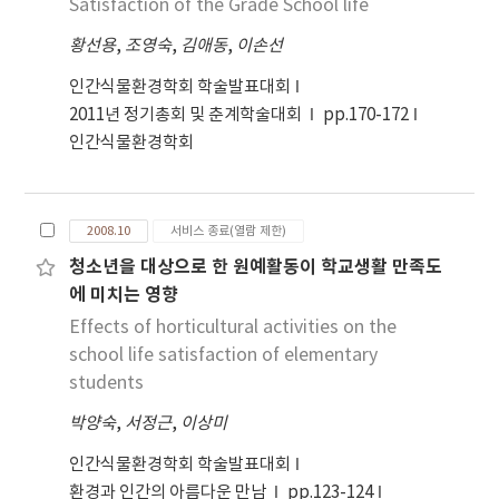
주는 정도에 관한 긍정적인 응답은 초등학교 4~6학년
Satisfaction of the Grade School life
(71.7%), 중학교 2학년(60.5%), 중학교 1학년
황선용
,
조영숙
,
김애동
,
이손선
(53.2%)순으로 나타났으며, 과학캠프 재참여 의사는
초등학교4~6학년(56.4%), 중학교1학년(50.6%),
인간식물환경학회 학술발표대회
중학교2학년(35.8%)순으로 나타났다. 과학캠프 참
2011년 정기총회 및 춘계학술대회
pp.170-172
가로 장래희망에 영향을 받은 정도는 중학교1학년
인간식물환경학회
(43.1%), 초등학교4~6학년(40%), 중학교2학년
(29.6%)순으로 나타났다.
2008.10
서비스 종료(열람 제한)
청소년을 대상으로 한 원예활동이 학교생활 만족도
에 미치는 영향
Effects of horticultural activities on the
school life satisfaction of elementary
students
박양숙
,
서정근
,
이상미
인간식물환경학회 학술발표대회
환경과 인간의 아름다운 만남
pp.123-124