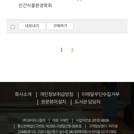
인간식물환경학회
내보내기
구매하기
1
2
회사소개
개인정보취급방침
이메일무단수집거부
원문뷰어설치
도서관 담당자
(주)코리아스칼라
대표: 서혜진
사업자번호: 107-87-69034
통신판매업신고번호: 제 2015-고양일산동-0100 호
고객정보관리 : 허지영
[10449]경기도 고양시 일산동구 호수로 340-38(백석동) 비잔티움 1단지 230호