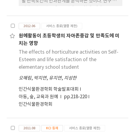
활 만족도간의 인과관계를 분석하는 것이다. 연구 참
여자는 수도권 소재 605명의 고등학생들(남:274,
여:331)이며 연구에서 사용한 자기조절, 신체적 자기
개념, 운동정서, 학교생활만족 측정도구의 타당도를
2012.06
서비스 종료(열람 제한)
살펴보기 위하여 탐색 및 확인적 요인분석의 과정을
원예활동이 초등학생의 자아존중감 및 만족도에 미
거쳤으며, 구조방정식모형 분석을 실시하였다. 연구
치는 영향
결과, 청소년들의 신체활동에 대한 참여수준은 신체
적 자기개념을 제외하고 그 어떤 변수와도 관계를 맺
The effects of horticulture activities on Self-
지 못하는 것으로 나타났다. 자기조절 능력은 신체적
Esteem and life satisfaction of the
자기개념이나 운동정서와 밀접한 영향력을 주고 받으
elementary school student
면서 학교생활 만족도에 많은 영향력을 미치는 것으
오혜림
,
박지연
,
유지연
,
지성한
로 나타났다. 주요 결과를 바탕으로 논의를 진행했으
며 마지막으로 후속 연구에 대한 제언을 제공했다. 본
인간식물환경학회 학술발표대회
연구결과에서 검증된 구조모형은 인문계 고등학교 학
아동, 숲, 교육과 원예
pp.218-220
생들의 학교실태를 조망할 수 있는 경험적 자료가 될
인간식물환경학회
것으로 기대된다.
2011.08
KCI 등재
서비스 종료(열람 제한)