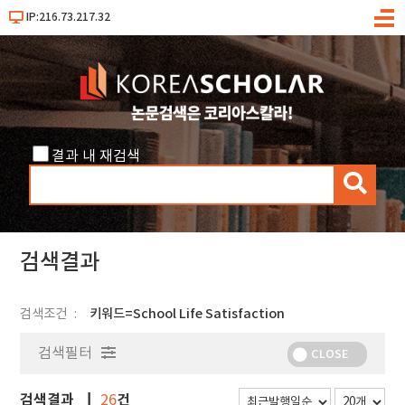
IP:216.73.217.32
메
뉴
결과 내 재검색
검
색
검색결과
검색조건
키워드=School Life Satisfaction
검색필터
CLOSE
검색결과
건
26