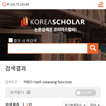
IP:216.73.216.88
메
뉴
결과 내 재검색
검
색
검색결과
검색조건
키워드=Self-cleaning function
검색필터
CLOSE
검색결과
건
0