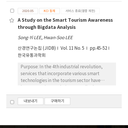
analysis is a content analysis technique which
2020.05
KCI 등재
서비스 종료(열람 제한)
uses a pattern of co-occurrence of pair of
items such as words, nouns or phrases in a
A Study on the Smart Tourism Awareness
corpus of texts to identify the relationships
through Bigdata Analysis
between ideas and the main themes within
Song-Yi LEE
,
Hwan-Soo LEE
the subject areas. Smart tourism has been an
issue in tourism industry these days. Some
산경연구논집 (JIDB)
Vol. 11 No. 5
pp.45-52
scholars are trying to define the ‘smart
한국유통과학회
tourism’ as a different meaning from the
Purpose: In the 4th industrial revolution,
‘mobile tourism’ that is still commonly
services that incorporate various smart
used. Practically, the term ‘smart’ is
technologies in the tourism sector have
getting popular in tourism industry, since the
begun to gain popularity. Accordingly,
advent of smartphones. Though the term
academic discussions on smart tourism have
‘smart’ has not been defined clearly, it is
also started to become active in various
내보내기
구매하기
still used even in academia. To examine the
fields. Despite recent research, the definition
intellectual structureof Smart Tourism, this
of smart tourism is still ambiguous, and it is
study used keywords in articles from the
not easy to differentiate its scope or
academic database in KCI (Korea Citation