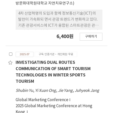
방문화대학원대학교 자연치유연구소)
4차 산업혁명의 도입과 함께 정보통신기술(ICT)의
발전이 가속화되 면서 관광 트렌드가 변화하고 있다.
기존 관광서비스에 ICT가 융합된 스마트관광은 관광
산업의 신성장 분야로 주목받고 있다. 본 연구의 목적
6,400원
구매하기
은 스마트관광 서비스품질이 지각된 가치, 고객만족
및 재방문의도에 미 치는 영향을 실증적으로 분석하
는 데 있다. 설문조사는 2025년 10월 15일부터 11월
2025.07
구독 인증기관·개인회원 무료
4일까지 약 20일간 강릉을 방문한 국내관광객 중 강
릉 비거주자(강릉 거주자 제외)를 대상으로 진행되었
INVESTIGATING DUAL ROUTES
으며, 전문 조사 컨설 팅 기관을 통해 배포·수집하였
COMMUNICATION OF SMART TOURISM
다. 최종적으로 확보된 유효 표본 500부 를 실증분석
TECHNOLOGIES IN WINTER SPORTS
에 활용하였다. 분석 결과, 첫째, 스마트관광 서비스
TOURISM
품질의 세 요인인 정보 및 상호작용성, 이용자 편의
Shubin Yu
,
Yi Xuan Ong
,
Jie Yang
,
Juhyeok Jang
성, 신뢰성은 모두 지각된 가치에 유의한 정(+)의 영
향을 미쳤다. 둘째, 지각된 가치는 고객만족과 재방문
Global Marketing Conference
의도에 유의한 정(+)의 영향을 주었으며, 셋째, 고객
2025 Global Marketing Conference at Hong
만족 역시 재 방문의도에 유의한 정(+)의 영향을 미치
Kong