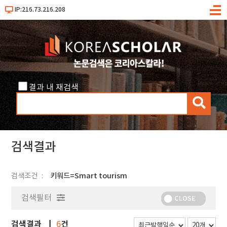
IP:216.73.216.208
메
뉴
결과 내 재검색
검
색
검색결과
검색조건
키워드=Smart tourism
검색필터
CLOSE
검색결과
건
6