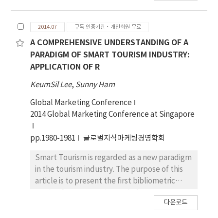
tasks performed by employees of tourism
organizations that are in contact with
2014.07
구독 인증기관·개인회원 무료
consumers/tourists.
A COMPREHENSIVE UNDERSTANDING OF A
PARADIGM OF SMART TOURISM INDUSTRY:
APPLICATION OF R
KeumSil Lee
,
Sunny Ham
Global Marketing Conference
2014 Global Marketing Conference at Singapore
pp.1980-1981
글로벌지식마케팅경영학회
Smart Tourism is regarded as a new paradigm
in the tourism industry. The purpose of this
article is to present the first bibliometric
study of Smart Tourism to help
다운로드
understanding the means of smart tourism
by applying a co-word analysis. Co-word