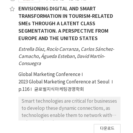
ENVISIONING DIGITAL AND SMART
TRANSFORMATION IN TOURISM-RELATED
SMEs THROUGH A LATENT CLASS
SEGMENTATION. A PERSPECTIVE FROM
EUROPE AND THE UNITED STATES
Estrella Díaz
,
Rocío Carranza
,
Carlos Sánchez-
Camacho
,
Águeda Esteban
,
David Martín-
Consuegra
Global Marketing Conference
2023 Global Marketing Conference at Seoul
p.116
글로벌지식마케팅경영학회
Smart technologies are critical for businesses
to develop these dynamic connections, as
technologies enable them to network with
others and exchange resources seamlessly.
다운로드
This fact makes it possible to modify the