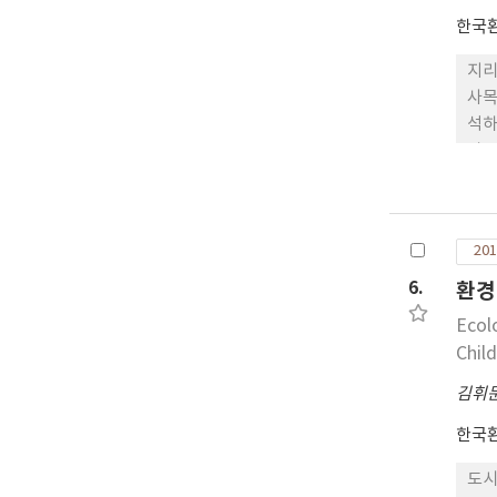
gen
한국
지리
사목
석하
아고
나타
증발
에 
201
전과
6.
환경
Ecol
Chil
김휘
한국
도시