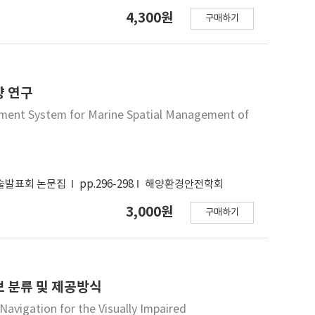
typically-developing (TD) children) received an
4,300원
구매하기
ried in complexity (simple versus complex) and
 ASD children had difficulty perceiving complex
 difficulty with vertical gratings than horizontal
dren appeared greater when gratings were
 children did not show superior performance on
향 연구
ASD children have implications for both
ment System for Marine Spatial Management of
iagnostic tools for ASD.
학술발표회 논문집
pp.296-298
해양환경안전학회
3,000원
구매하기
 분류 및 제공방식
Navigation for the Visually Impaired