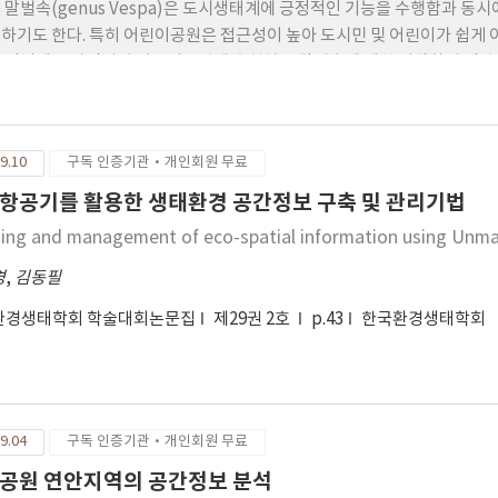
 말벌속(genus Vespa)은 도시생태계에 긍정적인 기능을 수행함과 
하기도 한다. 특히 어린이공원은 접근성이 높아 도시민 및 어린이가 쉽게 
공간임에도 아직까지 어린이공원에 출현하는 말벌속에 대한 서식환경 및 출
는 말벌속의 생활사 기간을 고려해 2018년 4월부터 11월까지 32주간 
spa crabro flavofasciata), 좀말벌(Vespa analis parallela), 
calis), 등검은말벌(Vespa velutina nigrithorax)을 포획하고 
9.10
구독 인증기관·개인회원 무료
속의 출현 경향을 분석하였다. 연구 기간 말벌속은 총 818개체가 포획되었으며
1.8%), 꼬마장수말벌 100개체 (12.1%), 장수말벌 87개체(10.6%), 
항공기를 활용한 생태환경 공간정보 구축 및 관리기법
계칩(啓蟄) 이후 5~6 월에 여왕벌 위주로 포획이 이루어지다가 분업기인 
ding and management of eco-spatial information using Unma
 등검은말벌 은 타 말벌속의 쇠퇴기가 이미 시작된 10월 3주차부터 80%
말벌속 포획 개체 수를 분석한 결과 포획량 상위 6개소에서 363개체(44.3%
경
,
김동필
인할 수 있었다. 특히 상위 6개소의 평균 NDVI(Normalized difference 
환경생태학회 학술대회논문집
제29권 2호
p.43
한국환경생태학회
0.38과 유의한 평균간 차이를 보였으며(t=2.67*, *=p<0.05), 주변 
분석되었다. 본 연구는 도시 내 녹지 및 공원에 출현하는 말벌속의 생태적 
 도시 녹지 관리를 위한 토대가 될 것으로 기대된다.
9.04
구독 인증기관·개인회원 무료
공원 연안지역의 공간정보 분석