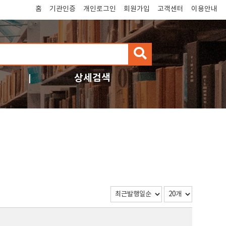
홈
기관인증
개인로그인
회원가입
고객센터
이용안내
검
색
상세검색