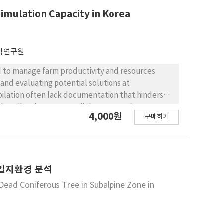
 Simulation Capacity in Korea
학연구원
ed to manage farm productivity and resources
and evaluating potential solutions at
ilation often lack documentation that hinders
 describe the current soil datasets and to
4,000원
구매하기
t to support the use of agricultural models under
be the farm environment by land cover, such as
carbon was 9.10–14.50 g kg-1 across paddy and non-
orm site-specific simulations of farming systems
e soil. Global gridded soil information, such as
입지환경 분석
rbon (the interquartile range of 23.43–36.92 g kg-
Dead Coniferous Tree in Subalpine Zone in
d from the datasets were not in agreement.
(less than 1 ha) and family operation as a
ve of small-size farms and relevant to the new