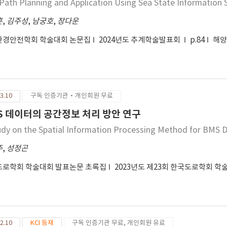
 Path Planning and Application Using Sea State Information S
훈
,
김주성
,
남궁호
,
장다운
환경안전학회 학술대회 논문집
2024년도 추계학술발표회
p.84
해
3.10
구독 인증기관·개인회원 무료
S 데이터의 공간정보 처리 방안 연구
udy on the Spatial Information Processing Method for BMS 
주
,
성정곤
도로학회 학술대회 발표논문 초록집
2023년도 제23회 한국도로학회 
2.10
KCI 등재
구독 인증기관 무료, 개인회원 유료