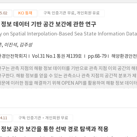
5.02
KCI 등재
구독 인증기관 무료, 개인회원 유료
 정보 데이터 기반 공간 보간에 관한 연구
y on Spatial Interpolation-Based Sea State Information Dat
훈
,
이진석
,
김주성
환경안전학회지
Vol.31 No.1 통권 제139호
pp.68-79
해양환경안
연구는 관측 지점의 해황 정보 데이터를 기반으로 관측 지점 이외 공간의 해
연구한다. 해황 정보를 얻을 수 있는 관측소나 관측 지점의 공간적 분포가 
때문에 이러한 점을 해결하기 위해 OPEN API를 활용하여 해황 정보 데
하지 않는 지점의 데이터를 격자 형식으로 공간 보간한다. 본 연구에서 사용된 보간 
near extrapolation, Kriging 3가지 방법을 사용하였고 각 보간 
을 평가하였다. 결과적으로 Kriging이 관측된 지점 간의 공간적 분포와 
 이 외 보간에 대한 결과가 다른 두 보간 방법에 비해 높은 정확도를 보여 
4.11
구독 인증기관·개인회원 무료
보 간된 데이터는 평균 풍속 및 풍향, 평균 조류 속도 및 방향 등 선박의 
 며 선박 항해 경로를 따라 영향을 받는 외력을 파악, 이를 통해 안전성과
 정보 공간 보간을 통한 선박 경로 탐색과 적용
 된다.