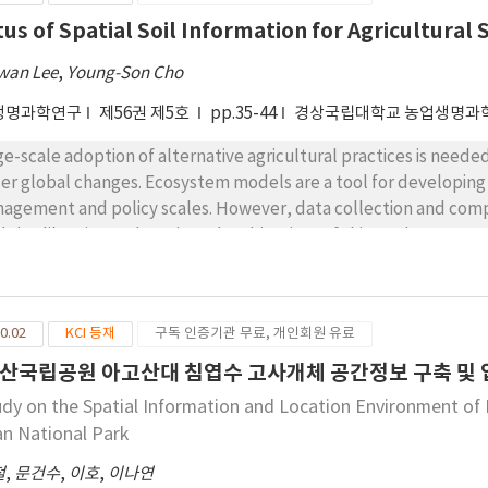
tus of Spatial Soil Information for Agricultural
wan Lee
,
Young-Son Cho
생명과학연구
제56권 제5호
pp.35-44
경상국립대학교 농업생명과
ge-scale adoption of alternative agricultural practices is need
er global changes. Ecosystem models are a tool for developing 
agement and policy scales. However, data collection and comp
el calibration and testing. The objectives of this study were to
bine soil property data from various sources that are sufficien
ean conditions. Numerous sources provide soil data that descri
e and other field crops. The interquartile range of soil organic 
0.02
KCI 등재
구독 인증기관 무료, 개인회원 유료
e field systems. The results suggest that it is premature to perf
 to no direct carbon accounting and hydrological conditions of th
산국립공원 아고산대 침엽수 고사개체 공간정보 구축 및 
lGrids, may supplement the local data, especially soil organic ca
udy on the Spatial Information and Location Environment of 
 However, the descriptive statistics of soil properties extracte
san National Park
ause the Korean agricultural land is characterized by small size 
agement unit, it is crucial to build datasets more representati
철
,
문건수
,
이호
,
이나연