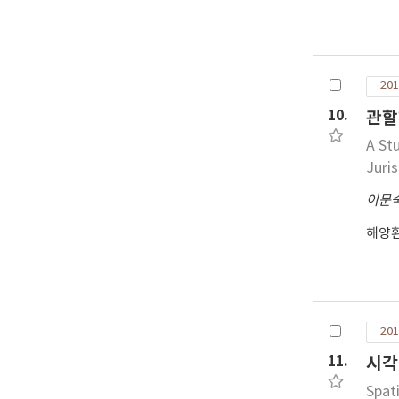
inf
ori
ori
inf
201
gra
pre
10.
관할
sim
A St
und
Juri
이문
해양
201
11.
시각
Spat