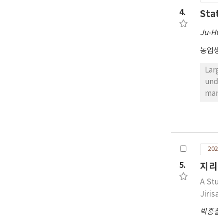
4.
Sta
Ju-H
농업
Lar
und
man
mod
com
Kor
ric
202
ric
due
5.
지리
Soi
A St
1).
Jiri
Bec
man
박홍