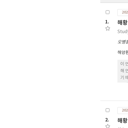
202
1.
해황
Stud
오병
해양
이 
해 
기 
존재
Li
능성
지점
202
간 
능하
2.
해황
기대