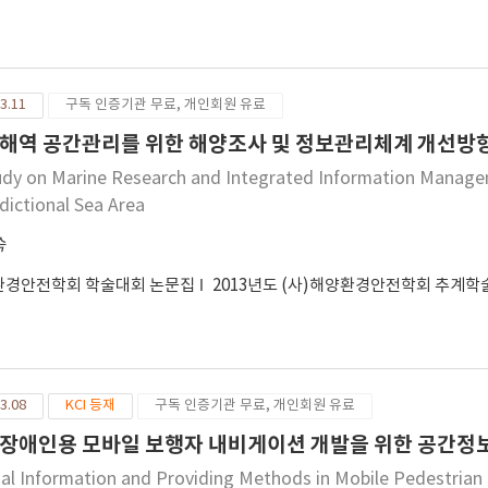
ormation. Age- and -IQ-matched Korean children (14 ASD and 14 
entation discrimination task involving static spatial gratings va
entation (horizontal versus vertical). The results revealed that
ormation regardless of orientation, whereas TD children had more
3.11
구독 인증기관 무료, 개인회원 유료
tings. Thus, group-level differences between ASD and TD chil
sented horizontally. Unlike ASD adult literature, however, ASD
해역 공간관리를 위한 해양조사 및 정보관리체계 개선방
ple gratings. Our findings on typical and atypical processing of 
udy on Marine Research and Integrated Information Manage
erstanding the characteristics of ASD children and developing d
sdictional Sea Area
숙
환경안전학회 학술대회 논문집
2013년도 (사)해양환경안전학회 추계
3.08
KCI 등재
구독 인증기관 무료, 개인회원 유료
장애인용 모바일 보행자 내비게이션 개발을 위한 공간정보
ial Information and Providing Methods in Mobile Pedestrian 