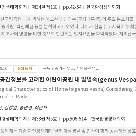
eration of models.
환경생태학회지
제34권 제1호
pp.42-54
한국환경생태학회
산국립공원 내 자생하는 아고산대 침엽수(구상나무 등)의 주요 분포지를 대
 증가량, 확산패턴 등을 분석하고자 하였다. 나아가 침엽수 고사목이 위치한
여 고사에 영향을 미칠 것으로 판단되는 입지요인을 파악하였다. 지리산국립
산대 침엽수 고사목 개체수가 2~5배 증가한 것으로 나타났다. 반야봉은 약 2배
나 천왕봉 지역의 증가세가 비교적 빠른 것으로 확인되었다. 높은 경사도
산량이 많은 건조 환경, 이에 더해 태양광에 의한 강한 일사량 및 강우의
고사목이 주로 분포하는 것으로 판단된다. 즉, 건조한 입지환경에서 아고산대
9.10
KCI 등재
구독 인증기관 무료, 개인회원 유료
 비교해도 동일한 경향이 이어지고 있는 것으로 판단된다.
공간정보를 고려한 어린이공원 내 말벌속(genus Vespa
ogical Characteristics of Hornets(genus Vespa) Considering 
dren’s Parks
문
,
김성열
,
송원경
,
최문보
환경생태학회지
제33권 제5호
pp.506-514
한국환경생태학회
생태계는 기존 자연생태계와 달리 야생생물 및 인간이 함께 공존하는 상호복