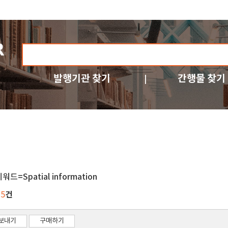
발행기관 찾기
간행물 찾기
워드=Spatial information
건
25
보내기
구매하기