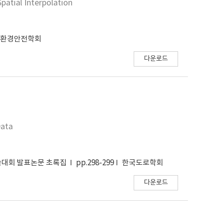
patial Interpolation
양환경안전학회
다운로드
Data
학술대회 발표논문 초록집
pp.298-299
한국도로학회
다운로드