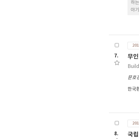
하는
야기
는 
연구
(Ve
du
201
말벌
(3
7.
무인
은 
Buil
나,
별 
문호
를 확
한국
인 
로 
적인
201
8.
국립