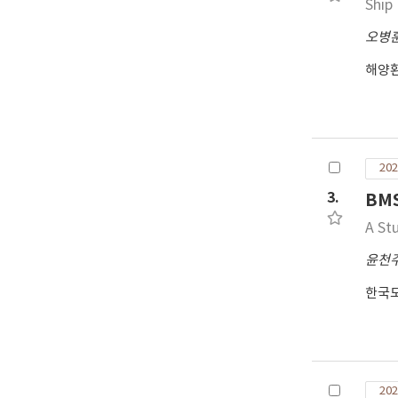
Ship
오병
해양
202
3.
BM
A St
윤천
한국
202