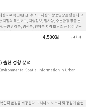
상으로 약 10년 전･후의 고해상도 항공영상을 활용해 고
 지점의 해발고도, 지형정보, 일사량, 수분환경 등을 분
공원 반야봉, 영신봉, 천왕봉 지역 모두 최근 10여 년간
, 영신봉은 약 3.9배, 천왕봉은 약 5.2배 증가한 것으로
4,500원
구매하기
로 토양수분함량이 낮고, 남향에 위치하여 높은 일사량으로
 체류시간이 짧아 토양이 건조할 것으로 추정되는 입지환경
 침엽수 고사가 집중되고 있는 것으로 판단되며, 10여 년
) 출현 경향 분석
Environmental Spatial Information in Urban
합적 환경을 제공한다. 그러나 도시 녹지 및 공원에 출현