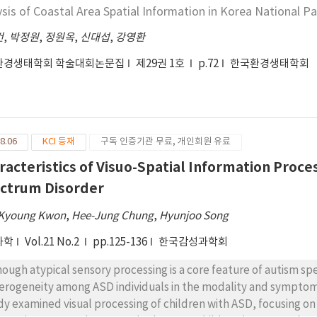
ysis of Coastal Area Spatial Information in Korea National P
건
,
박정원
,
정원옥
,
신대섭
,
강영환
환경생태학회 학술대회논문집
제29권 1호
p.72
한국환경생태학회
8.06
KCI 등재
구독 인증기관 무료, 개인회원 유료
racteristics of Visuo-Spatial Information Proce
ctrum Disorder
Kyoung Kwon
,
Hee-Jung Chung
,
Hyunjoo Song
과학
Vol.21 No.2
pp.125-136
한국감성과학회
hough atypical sensory processing is a core feature of autism s
erogeneity among ASD individuals in the modality and symptoms
dy examined visual processing of children with ASD, focusing on