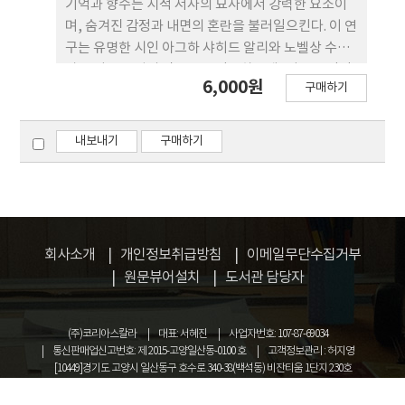
기억과 향수는 시적 서사의 묘사에서 강력한 요소이
며, 숨겨진 감정과 내면의 혼란을 불러일으킨다. 이 연
구는 유명한 시인 아그하 샤히드 알리와 노벨상 수상
자 루이스 글뤽의 작품들을 탐구하는데, 이들은 각각
6,000원
구매하기
의 시집인 『우체국 없는 나라』와『아라라트』에
서 개인적 상실, 죽음, 문화적 변위, 그리고 기억과 향
수의 심오한 영향을 탐구한다. 이 논문은 이들의 시적
내보내기
구매하기
천재성을 분석하고 비교함으로써 이 두 명의 뛰어난
시인이 고국의 상실, 죽음과 억압된 욕망의 트라우마
를 다루는 독특한 방식을 밝히고자 한다. 이 연구는 알
리와 글뤽가 어떻게 향수를 통해 충격적인 경험과 싸
우기 위해 그들이 소중히 여겼던 기억들의 거시적 세
회사소개
개인정보취급방침
이메일무단수집거부
계를 창조해내는지를 보다 심층적으로 분석한다. 그
원문뷰어설치
도서관 담당자
러나 이 탐구를 통해 우리는 인간의 경험과 시의 예술
을 형성하는 데 있어 이들 주제의 지속적인 힘을 더 깊
이 이해한다.
(주)코리아스칼라
대표: 서혜진
사업자번호: 107-87-69034
통신판매업신고번호: 제 2015-고양일산동-0100 호
고객정보관리 : 허지영
[10449]경기도 고양시 일산동구 호수로 340-38(백석동) 비잔티움 1단지 230호
COPYRIGHT © KOREASCHOLAR ALL RIGHTS RESERVED.