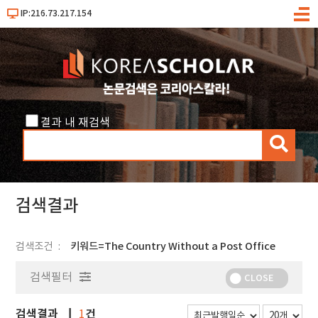
IP:216.73.217.154
메
뉴
결과 내 재검색
검
색
검색결과
검색조건
키워드=The Country Without a Post Office
검색필터
CLOSE
검색결과
건
1