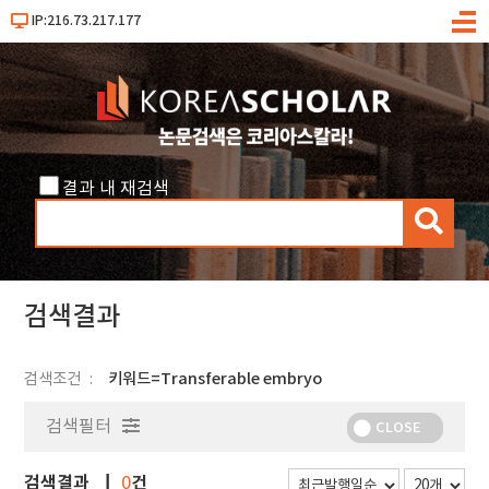
IP:216.73.217.177
메
뉴
결과 내 재검색
검
색
검색결과
검색조건
키워드=Transferable embryo
검색필터
CLOSE
검색결과
건
0