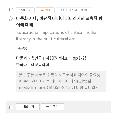
meanings embedded in media that socialize
2017.12
KCI 등재
서비스 종료(열람 제한)
people into specific values, beliefs, and
behaviors. This paper begins with a review of
다문화 시대, 비판적 미디어 리터러시의 교육적 함
theoretical foundations of CML including the
의에 대해
symbolic nature of human consciousness
Educational implications of critical media
signification and the processes of
literacy in the multicultural era
socialization, which are theoretically
장은영
encapsulated within the dialectic among
post-structural theories of discourse and
다문화교육연구
제10권 제4호
pp.1-25
representation. A review of literature on CML
한국다문화교육학회
and its application to English as a foreign
language (EFL) is then presented.
본 연구는 새로운 소통의 도구로서 미디어의 중요성
Applications of CML include situated inquiry,
에 주목하며 비판적 미디어 리터러시(Critical
discussion, creation of group multimodal
media literacy: CML)와 소수자에 대한 국내외 연구
projects suggests, how it fosters the
분석을 통해 CML교육을 디지털미디어 시대에 적합
development of critical thinking skills, the
한 다문화교육의 한 대안으로 제시하고자 한다. 구체
acquisition and use of new vocabulary idioms,
적인 연구 질문은 다음과 같다. 첫째, CML은 무엇이
내보내기
구매하기
and transforming student perceptions of
며 학교문해 교육에서 어떠한 의미를 가지는가? 둘