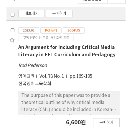
내보내기
구매하기
2023.03
KCI 등재
SCOPUS
구독 인증기관 무료, 개인회원 유료
An Argument for Including Critical Media
Literacy in EFL Curriculum and Pedagogy
Rod Pederson
영어교육
Vol. 78 No. 1
pp.169-195
한국영어교육학회
The purpose of this paper was to provide a
theoretical outline of why critical media
literacy (CML) should be included in Korean
English education teaching practices and
6,600원
구매하기
teacher training curricula. CML is a pedagogy
designed to sensitize students to ideological