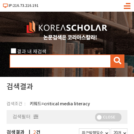
IP:216.73.216.191
메
뉴
결과 내 재검색
검
색
검색결과
검색조건
키워드=critical media literacy
검색필터
CLOSE
검색결과
건
2