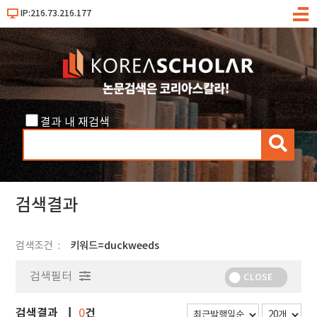
IP:216.73.216.177
메
뉴
결과 내 재검색
검
색
검색결과
검색조건
키워드=duckweeds
검색필터
CLOSE
검색결과
건
0